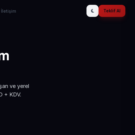
Teklif Al
İletişim
ım
şan ve yerel
SD + KDV.