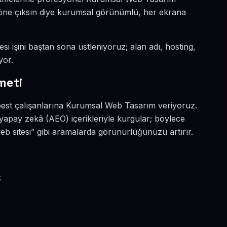
a öne çıksın diye kurumsal görünümlü, her ekrana
si işini baştan sona üstleniyoruz; alan adı, hosting,
yor.
meti
rbest çalışanlarına Kurumsal Web Tasarım veriyoruz.
yapay zekâ (AEO) içerikleriyle kurgular; böylece
sitesi” gibi aramalarda görünürlüğünüzü artırır.
k