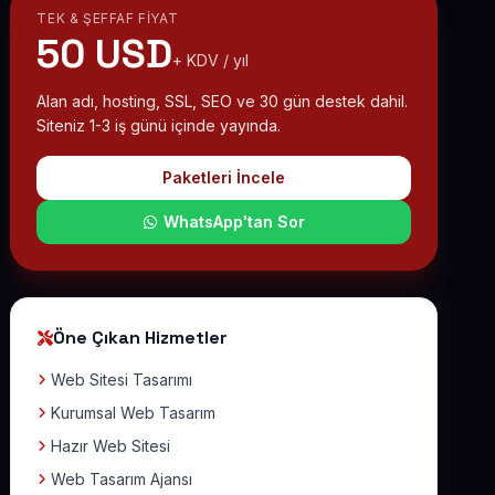
TEK & ŞEFFAF FIYAT
50 USD
+ KDV / yıl
Alan adı, hosting, SSL, SEO ve 30 gün destek dahil.
Siteniz 1-3 iş günü içinde yayında.
Paketleri İncele
WhatsApp'tan Sor
Öne Çıkan Hizmetler
Web Sitesi Tasarımı
Kurumsal Web Tasarım
Hazır Web Sitesi
Web Tasarım Ajansı