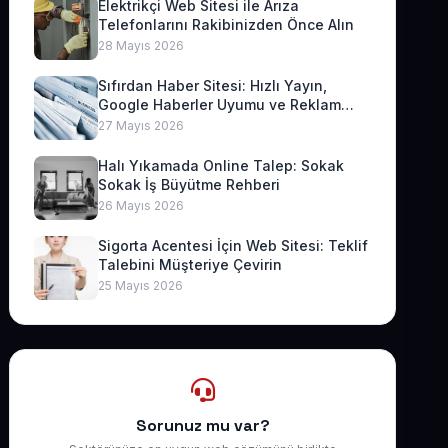
Elektrikçi Web Sitesi ile Arıza
Telefonlarını Rakibinizden Önce Alın
28 Mayıs 2026
Sıfırdan Haber Sitesi: Hızlı Yayın,
Google Haberler Uyumu ve Reklam
Geliri
27 Mayıs 2026
Halı Yıkamada Online Talep: Sokak
Sokak İş Büyütme Rehberi
26 Mayıs 2026
Sigorta Acentesi İçin Web Sitesi: Teklif
Talebini Müşteriye Çevirin
25 Mayıs 2026
Sorunuz mu var?