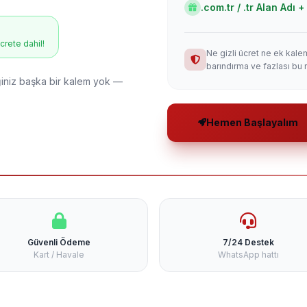
.com.tr / .tr Alan Adı
ücrete dahil!
Ne gizli ücret ne ek kale
barındırma ve fazlası bu 
niz başka bir kalem yok —
Hemen Başlayalım
Güvenli Ödeme
7/24 Destek
Kart / Havale
WhatsApp hattı