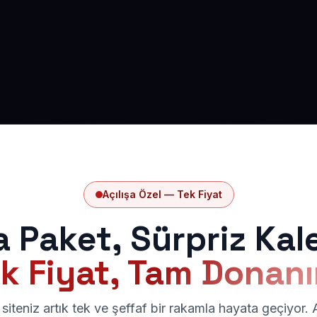
Açılışa Özel — Tek Fiyat
a Paket, Sürpriz Kal
k Fiyat, Tam Donan
siteniz artık tek ve şeffaf bir rakamla hayata geçiyor.