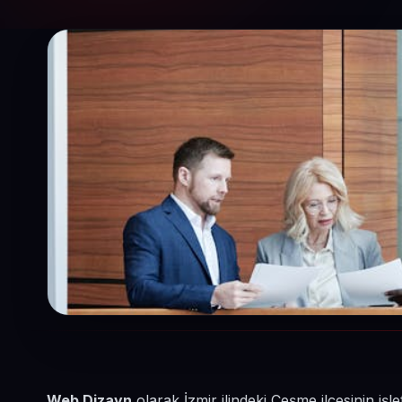
Web Dizayn
olarak İzmir ilindeki Çeşme ilçesinin i