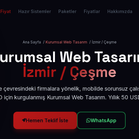
Fiyat
Hazır Sistemler
Paketler
Fiyatlar
Hakkımızda
Ana Sayfa
/
Kurumsal Web Tasarım
/
İzmir / Çeşme
urumsal Web Tasar
İzmir / Çeşme
 çevresindeki firmalara yönelik, mobilde sorunsuz çalı
için kurgulanmış Kurumsal Web Tasarım. Yıllık 50 U
Hemen Teklif İste
WhatsApp