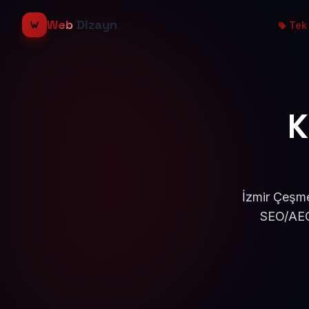
Web
Dizayn
Tek 
K
İzmir Çeşme
SEO/AEO 