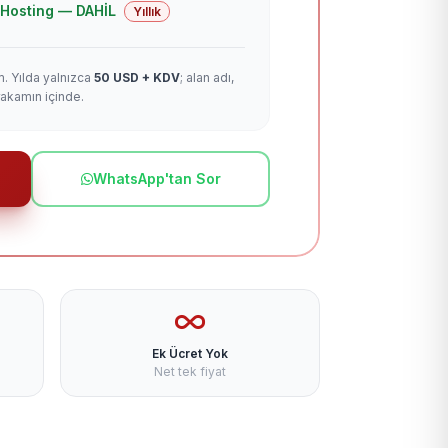
 + Hosting — DAHİL
Yıllık
m. Yılda yalnızca
50 USD + KDV
; alan adı,
rakamın içinde.
WhatsApp'tan Sor
Ek Ücret Yok
Net tek fiyat