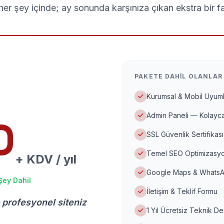
er şey içinde; ay sonunda karşınıza çıkan ekstra bir f
PAKETE DAHIL OLANLAR
Kurumsal & Mobil Uyuml
Admin Paneli — Kolayca
D
SSL Güvenlik Sertifikası
Temel SEO Optimizasyo
+ KDV / yıl
Google Maps & WhatsA
Şey Dahil
İletişim & Teklif Formu
 profesyonel siteniz
1 Yıl Ücretsiz Teknik D