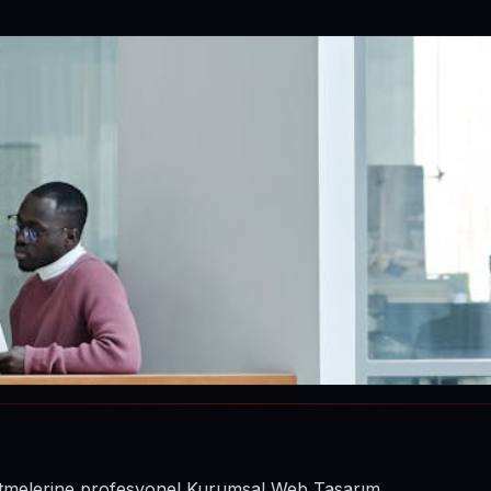
şletmelerine profesyonel Kurumsal Web Tasarım