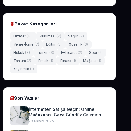
Paket Kategorileri
Hizmet
(10)
Kurumsal
(7)
Sağlık
(7)
Yeme-İçme
(7)
Eğitim
(5)
Güzellik
(3)
Hukuk
(3)
Turizm
(3)
E-Ticaret
(2)
Spor
(2)
Tanıtım
(2)
Emlak
(1)
Finans
(1)
Mağaza
(1)
Yayıncılık
(1)
Son Yazılar
İnternetten Satışa Geçin: Online
Mağazanızı Gece Gündüz Çalıştırın
29 Mayıs 2026