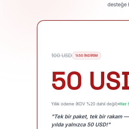
desteğe h
100 USD
%50 İNDİRİM
50 US
Yıllık ödeme (KDV %20 dahil değil)
Her 
"Tek bir paket, tek bir rakam —
yılda yalnızca 50 USD!"