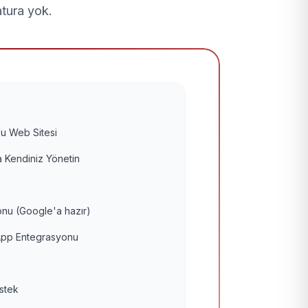
atura yok.
u Web Sitesi
 Kendiniz Yönetin
nu (Google'a hazır)
pp Entegrasyonu
estek