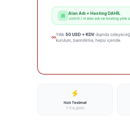
Alan Adı + Hosting DAHİL
.com.tr / .tr alan adı ve hosting yıllık 
Yıllık
50 USD + KDV
dışında ödeyeceği
kurulum, barındırma, hepsi içeride.
Hızlı Teslimat
1-3 iş günü