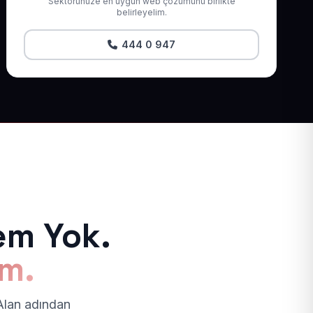
Sektörünüze en uygun web çözümünü birlikte
belirleyelim.
444 0 947
em Yok.
ım.
 Alan adından