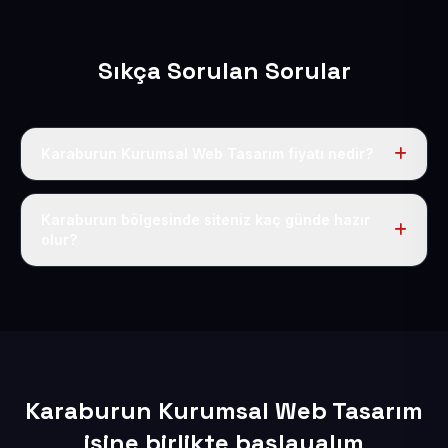
Sıkça Sorulan Sorular
Karaburun Kurumsal Web Tasarım fiyatı nedir?
Tek fiyat uygulanır: yıllık 50 USD + KDV. Bu bedele alan
adı, hosting, SSL ve temel SEO da dahildir.
Karaburun bölgesinde siteniz kaç günde hazır
olur?
İçerikleriniz elimize geçtikten sonra siteniz 1-3 iş günü
içerisinde yayına alınır.
Karaburun Kurumsal Web Tasarım
işine birlikte başlayalım