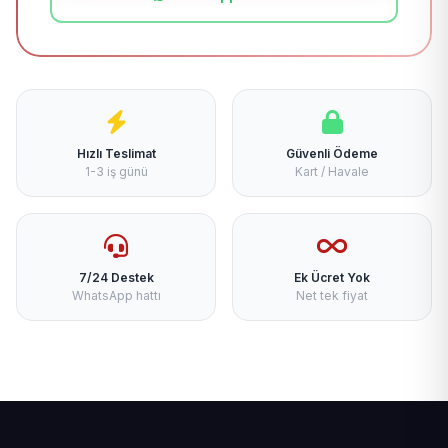
Hızlı Teslimat
Güvenli Ödeme
1-3 iş günü
Kart / Havale
7/24 Destek
Ek Ücret Yok
WhatsApp hattı
Net tek fiyat