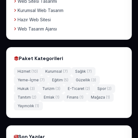
Web Sitesi Tasarımı
Kurumsal Web Tasarım
Hazır Web Sitesi
Web Tasarım Ajansı
Paket Kategorileri
Hizmet
(10)
Kurumsal
(7)
Sağlık
(7)
Yeme-İçme
(7)
Eğitim
(5)
Güzellik
(3)
Hukuk
(3)
Turizm
(3)
E-Ticaret
(2)
Spor
(2)
Tanıtım
(2)
Emlak
(1)
Finans
(1)
Mağaza
(1)
Yayıncılık
(1)
Son Yazılar