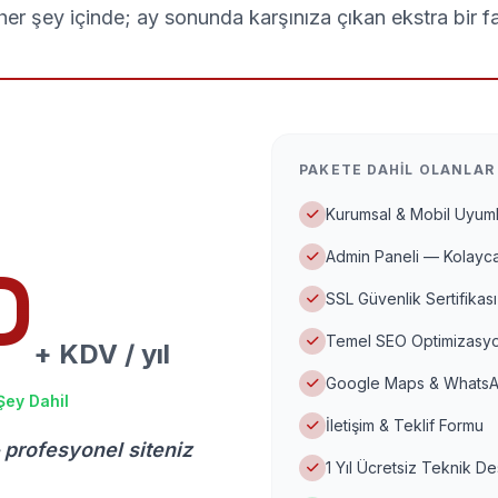
er şey içinde; ay sonunda karşınıza çıkan ekstra bir f
PAKETE DAHIL OLANLAR
Kurumsal & Mobil Uyuml
Admin Paneli — Kolayca
D
SSL Güvenlik Sertifikası
Temel SEO Optimizasyo
+ KDV / yıl
Google Maps & WhatsA
Şey Dahil
İletişim & Teklif Formu
 profesyonel siteniz
1 Yıl Ücretsiz Teknik D