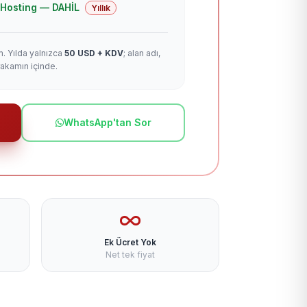
 + Hosting — DAHİL
Yıllık
m. Yılda yalnızca
50 USD + KDV
; alan adı,
rakamın içinde.
WhatsApp'tan Sor
Ek Ücret Yok
Net tek fiyat