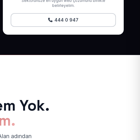
Sektörünüze en uygun web çözümünü birlikte
belirleyelim.
444 0 947
em Yok.
ım.
 Alan adından