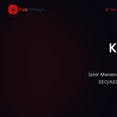
Web
Dizayn
Tek 
K
İzmir Meneme
SEO/AEO 