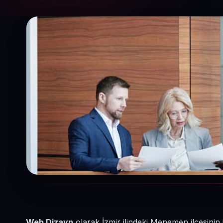
Web Dizayn
olarak İzmir ilindeki Menemen ilçesini