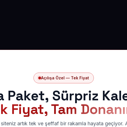
Açılışa Özel — Tek Fiyat
a Paket, Sürpriz Kal
k Fiyat, Tam Donan
siteniz artık tek ve şeffaf bir rakamla hayata geçiyor.