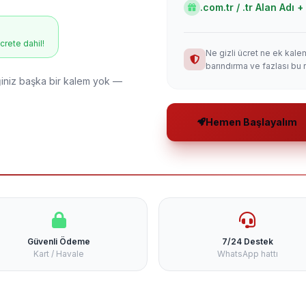
.com.tr / .tr Alan Adı
ücrete dahil!
Ne gizli ücret ne ek kale
barındırma ve fazlası bu 
niz başka bir kalem yok —
Hemen Başlayalım
Güvenli Ödeme
7/24 Destek
Kart / Havale
WhatsApp hattı