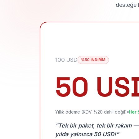
desteğe h
100 USD
%50 İNDİRİM
50 US
Yıllık ödeme (KDV %20 dahil değil)
Her 
"Tek bir paket, tek bir rakam —
yılda yalnızca 50 USD!"