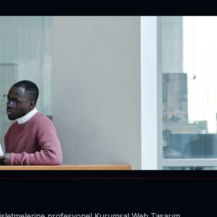
n işletmelerine profesyonel Kurumsal Web Tasarım