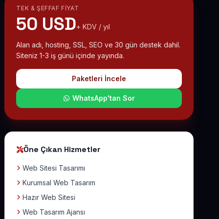
TEK & ŞEFFAF FIYAT
50 USD
+ KDV / yıl
Alan adı, hosting, SSL, SEO ve 30 gün destek dahil.
Siteniz 1-3 iş günü içinde yayında.
Paketleri İncele
WhatsApp'tan Sor
Öne Çıkan Hizmetler
Web Sitesi Tasarımı
Kurumsal Web Tasarım
Hazır Web Sitesi
Web Tasarım Ajansı