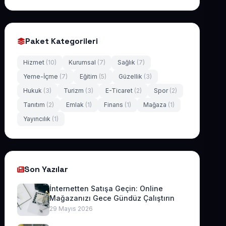
Paket Kategorileri
Hizmet
(10)
Kurumsal
(7)
Sağlık
(7)
Yeme-İçme
(7)
Eğitim
(5)
Güzellik
(3)
Hukuk
(3)
Turizm
(3)
E-Ticaret
(2)
Spor
(2)
Tanıtım
(2)
Emlak
(1)
Finans
(1)
Mağaza
(1)
Yayıncılık
(1)
Son Yazılar
İnternetten Satışa Geçin: Online
Mağazanızı Gece Gündüz Çalıştırın
29 Mayıs 2026