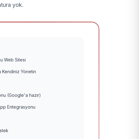
atura yok.
u Web Sitesi
 Kendiniz Yönetin
nu (Google'a hazır)
pp Entegrasyonu
estek