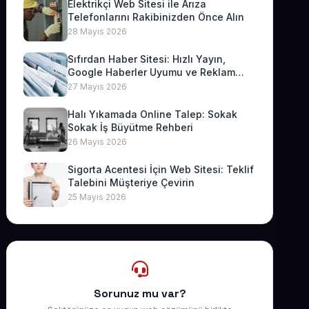
Elektrikçi Web Sitesi ile Arıza
Telefonlarını Rakibinizden Önce Alın
28 Mayıs 2026
Sıfırdan Haber Sitesi: Hızlı Yayın,
Google Haberler Uyumu ve Reklam
Geliri
27 Mayıs 2026
Halı Yıkamada Online Talep: Sokak
Sokak İş Büyütme Rehberi
26 Mayıs 2026
Sigorta Acentesi İçin Web Sitesi: Teklif
Talebini Müşteriye Çevirin
25 Mayıs 2026
Sorunuz mu var?