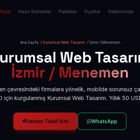
Fiyat
Hazır Sistemler
Paketler
Fiyatlar
Hakkımızda
Ana Sayfa
/
Kurumsal Web Tasarım
/
İzmir / Menemen
urumsal Web Tasar
İzmir / Menemen
n çevresindeki firmalara yönelik, mobilde sorunsuz çal
için kurgulanmış Kurumsal Web Tasarım. Yıllık 50 U
Hemen Teklif İste
WhatsApp