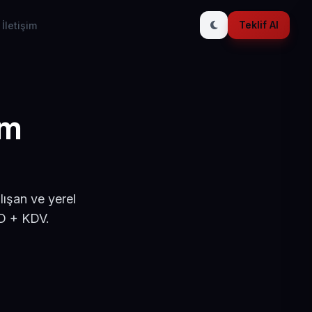
Teklif Al
İletişim
ım
ışan ve yerel
SD + KDV.