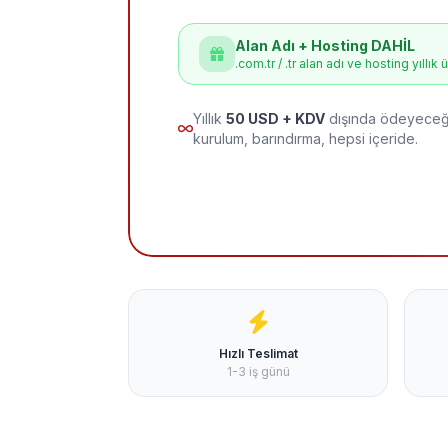
Alan Adı + Hosting DAHİL
.com.tr / .tr alan adı ve hosting yıllık 
Yıllık
50 USD + KDV
dışında ödeyeceği
kurulum, barındırma, hepsi içeride.
Hızlı Teslimat
1-3 iş günü