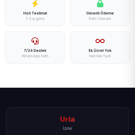
Hızlı Teslimat
Güvenli Ödeme
1-3 iş günü
Kart / Havale
7/24 Destek
Ek Ücret Yok
WhatsApp hattı
Net tek fiyat
Urla
İzmir