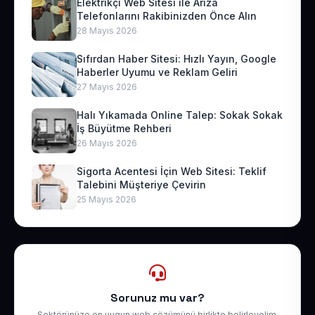
Elektrikçi Web Sitesi ile Arıza
Telefonlarını Rakibinizden Önce Alın
28 Mayıs 2026
Sıfırdan Haber Sitesi: Hızlı Yayın, Google
Haberler Uyumu ve Reklam Geliri
27 Mayıs 2026
Halı Yıkamada Online Talep: Sokak Sokak
İş Büyütme Rehberi
26 Mayıs 2026
Sigorta Acentesi İçin Web Sitesi: Teklif
Talebini Müşteriye Çevirin
25 Mayıs 2026
Sorunuz mu var?
Sektörünüze en uygun web çözümünü birlikte belirleyelim.