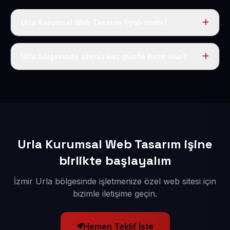
Urla Kurumsal Web Tasarım fiyatı nedir?
Tek fiyat uygulanır: yıllık 50 USD + KDV. Bu bedele alan
adı, hosting, SSL ve temel SEO da dahildir.
Urla bölgesinde siteniz kaç günde hazır olur?
İçerikleriniz elimize geçtikten sonra siteniz 1-3 iş günü
içerisinde yayına alınır.
Urla Kurumsal Web Tasarım işine
birlikte başlayalım
İzmir Urla bölgesinde işletmenize özel web sitesi için
bizimle iletişime geçin.
Hemen Teklif İste