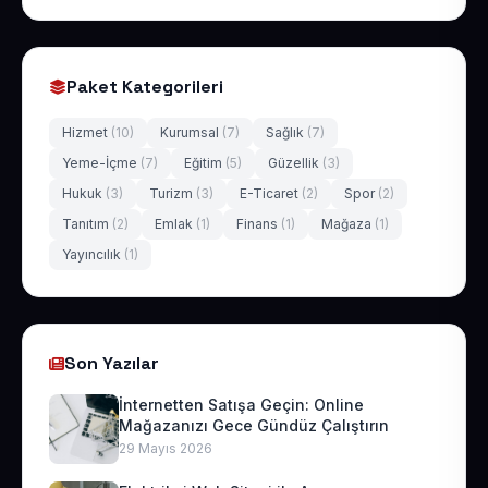
Paket Kategorileri
Hizmet
(10)
Kurumsal
(7)
Sağlık
(7)
Yeme-İçme
(7)
Eğitim
(5)
Güzellik
(3)
Hukuk
(3)
Turizm
(3)
E-Ticaret
(2)
Spor
(2)
Tanıtım
(2)
Emlak
(1)
Finans
(1)
Mağaza
(1)
Yayıncılık
(1)
Son Yazılar
İnternetten Satışa Geçin: Online
Mağazanızı Gece Gündüz Çalıştırın
29 Mayıs 2026