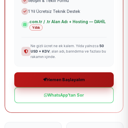
İletişim & Teklif Formu
1 Yıl Ücretsiz Teknik Destek
.com.tr / .tr Alan Adı + Hosting — DAHİL
Yıllık
Ne gizli ücret ne ek kalem. Yılda yalnızca
50
USD + KDV
; alan adı, barındırma ve fazlası bu
rakamın içinde.
Hemen Başlayalım
WhatsApp'tan Sor