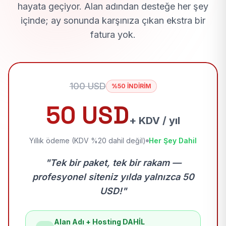
hayata geçiyor. Alan adından desteğe her şey
içinde; ay sonunda karşınıza çıkan ekstra bir
fatura yok.
100 USD
%50 İNDİRİM
50 USD
+ KDV / yıl
Yıllık ödeme (KDV %20 dahil değil)
Her Şey Dahil
"Tek bir paket, tek bir rakam —
profesyonel siteniz yılda yalnızca 50
USD!"
Alan Adı + Hosting DAHİL