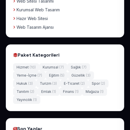
Web Sitesi Tasarımı
Kurumsal Web Tasarım
Hazır Web Sitesi
Web Tasarım Ajansı
Paket Kategorileri
Hizmet
(10)
Kurumsal
(7)
Sağlık
(7)
Yeme-İçme
(7)
Eğitim
(5)
Güzellik
(3)
Hukuk
(3)
Turizm
(3)
E-Ticaret
(2)
Spor
(2)
Tanıtım
(2)
Emlak
(1)
Finans
(1)
Mağaza
(1)
Yayıncılık
(1)
Son Yazılar