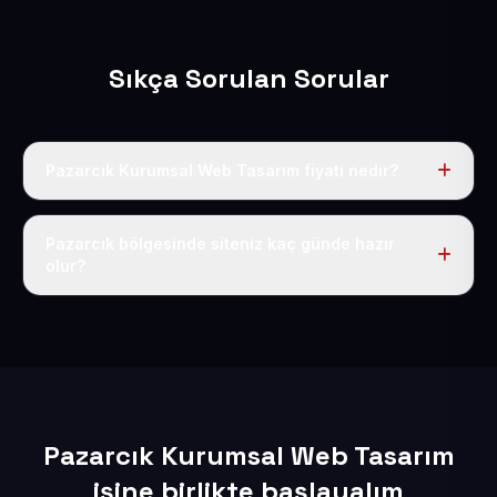
Sıkça Sorulan Sorular
Pazarcık Kurumsal Web Tasarım fiyatı nedir?
Tek fiyat uygulanır: yıllık 50 USD + KDV. Bu bedele alan
adı, hosting, SSL ve temel SEO da dahildir.
Pazarcık bölgesinde siteniz kaç günde hazır
olur?
İçerikleriniz elimize geçtikten sonra siteniz 1-3 iş günü
içerisinde yayına alınır.
Pazarcık Kurumsal Web Tasarım
işine birlikte başlayalım