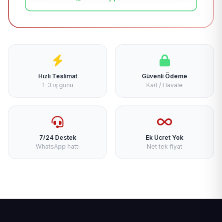
Hızlı Teslimat
Güvenli Ödeme
1-3 iş günü
Kart / Havale
7/24 Destek
Ek Ücret Yok
WhatsApp hattı
Net tek fiyat