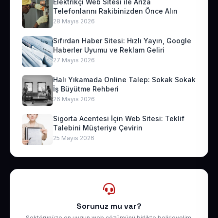
Elektrikçi Web Sitesi ile Arıza
Telefonlarını Rakibinizden Önce Alın
28 Mayıs 2026
Sıfırdan Haber Sitesi: Hızlı Yayın, Google
Haberler Uyumu ve Reklam Geliri
27 Mayıs 2026
Halı Yıkamada Online Talep: Sokak Sokak
İş Büyütme Rehberi
26 Mayıs 2026
Sigorta Acentesi İçin Web Sitesi: Teklif
Talebini Müşteriye Çevirin
25 Mayıs 2026
Sorunuz mu var?
Sektörünüze en uygun web çözümünü birlikte belirleyelim.