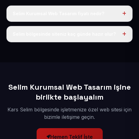
Selim Kurumsal Web Tasarım fiyatı nedir?
Tek fiyat uygulanır: yıllık 50 USD + KDV. Bu bedele alan
adı, hosting, SSL ve temel SEO da dahildir.
Selim bölgesinde siteniz kaç günde hazır olur?
İçerikleriniz elimize geçtikten sonra siteniz 1-3 iş günü
içerisinde yayına alınır.
Selim Kurumsal Web Tasarım işine
birlikte başlayalım
Kars Selim bölgesinde işletmenize özel web sitesi için
bizimle iletişime geçin.
Hemen Teklif İste