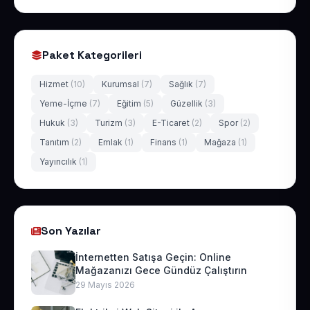
Paket Kategorileri
Hizmet
(10)
Kurumsal
(7)
Sağlık
(7)
Yeme-İçme
(7)
Eğitim
(5)
Güzellik
(3)
Hukuk
(3)
Turizm
(3)
E-Ticaret
(2)
Spor
(2)
Tanıtım
(2)
Emlak
(1)
Finans
(1)
Mağaza
(1)
Yayıncılık
(1)
Son Yazılar
İnternetten Satışa Geçin: Online
Mağazanızı Gece Gündüz Çalıştırın
29 Mayıs 2026