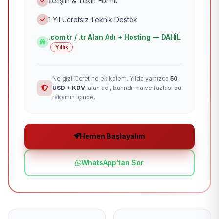
İletişim & Teklif Formu
1 Yıl Ücretsiz Teknik Destek
.com.tr / .tr Alan Adı + Hosting — DAHİL
Yıllık
Ne gizli ücret ne ek kalem. Yılda yalnızca
50
USD + KDV
; alan adı, barındırma ve fazlası bu
rakamın içinde.
Hemen Başlayalım
WhatsApp'tan Sor