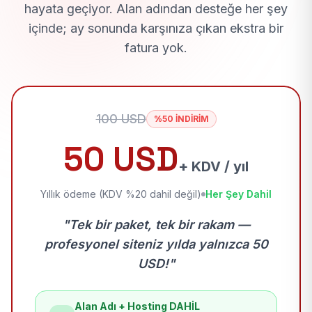
hayata geçiyor. Alan adından desteğe her şey
içinde; ay sonunda karşınıza çıkan ekstra bir
fatura yok.
100 USD
%50 İNDİRİM
50 USD
+ KDV / yıl
Yıllık ödeme (KDV %20 dahil değil)
Her Şey Dahil
"Tek bir paket, tek bir rakam —
profesyonel siteniz yılda yalnızca 50
USD!"
Alan Adı + Hosting DAHİL