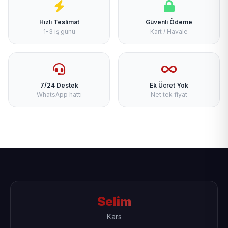
Hızlı Teslimat
Güvenli Ödeme
1-3 iş günü
Kart / Havale
7/24 Destek
Ek Ücret Yok
WhatsApp hattı
Net tek fiyat
Selim
Kars