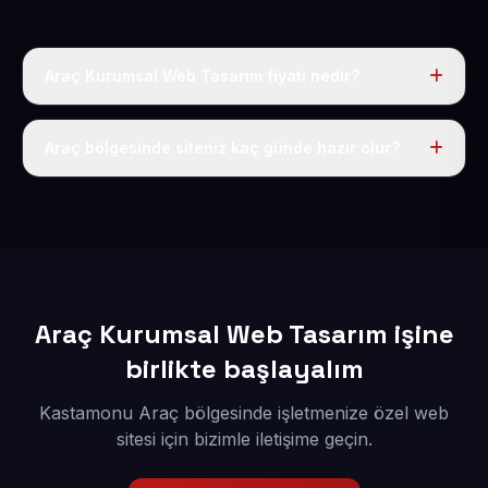
Araç Kurumsal Web Tasarım fiyatı nedir?
Tek fiyat uygulanır: yıllık 50 USD + KDV. Bu bedele alan
adı, hosting, SSL ve temel SEO da dahildir.
Araç bölgesinde siteniz kaç günde hazır olur?
İçerikleriniz elimize geçtikten sonra siteniz 1-3 iş günü
içerisinde yayına alınır.
Araç Kurumsal Web Tasarım işine
birlikte başlayalım
Kastamonu Araç bölgesinde işletmenize özel web
sitesi için bizimle iletişime geçin.