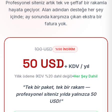
Profesyonel siteniz artık tek ve şeffaf bir rakamla
hayata geçiyor. Alan adından desteğe her şey
içinde; ay sonunda karşınıza çıkan ekstra bir
fatura yok.
100 USD
%50 İNDİRİM
50 USD
+ KDV / yıl
Yıllık ödeme (KDV %20 dahil değil)
Her Şey Dahil
"Tek bir paket, tek bir rakam —
profesyonel siteniz yılda yalnızca 50
USD!"