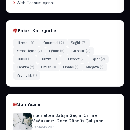
Web Tasarım Ajansı
Paket Kategorileri
Hizmet
(10)
Kurumsal
(7)
Sağlık
(7)
Yeme-İçme
(7)
Eğitim
(5)
Güzellik
(3)
Hukuk
(3)
Turizm
(3)
E-Ticaret
(2)
Spor
(2)
Tanıtım
(2)
Emlak
(1)
Finans
(1)
Mağaza
(1)
Yayıncılık
(1)
Son Yazılar
İnternetten Satışa Geçin: Online
Mağazanızı Gece Gündüz Çalıştırın
29 Mayıs 2026