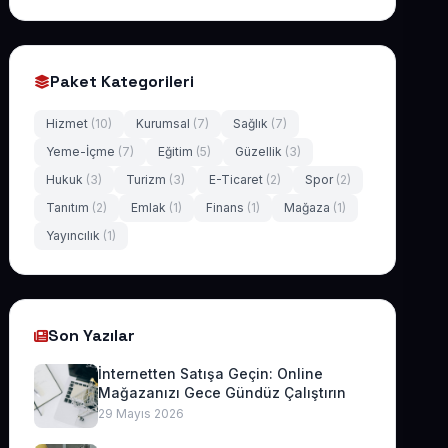
Paket Kategorileri
Hizmet
(10)
Kurumsal
(7)
Sağlık
(7)
Yeme-İçme
(7)
Eğitim
(5)
Güzellik
(3)
Hukuk
(3)
Turizm
(3)
E-Ticaret
(2)
Spor
(2)
Tanıtım
(2)
Emlak
(1)
Finans
(1)
Mağaza
(1)
Yayıncılık
(1)
Son Yazılar
İnternetten Satışa Geçin: Online
Mağazanızı Gece Gündüz Çalıştırın
29 Mayıs 2026