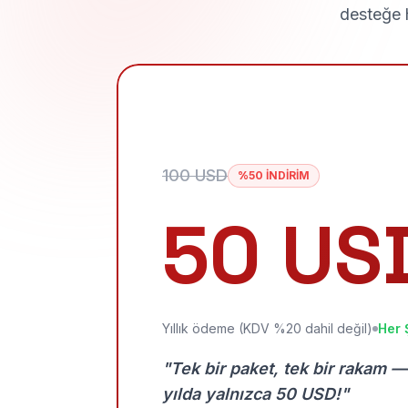
desteğe h
100 USD
%50 İNDİRİM
50 US
Yıllık ödeme (KDV %20 dahil değil)
Her 
"Tek bir paket, tek bir rakam —
yılda yalnızca 50 USD!"