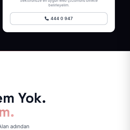
Sektörünüze en uygun web çözümünü birlikte
belirleyelim.
444 0 947
em Yok.
ım.
 Alan adından