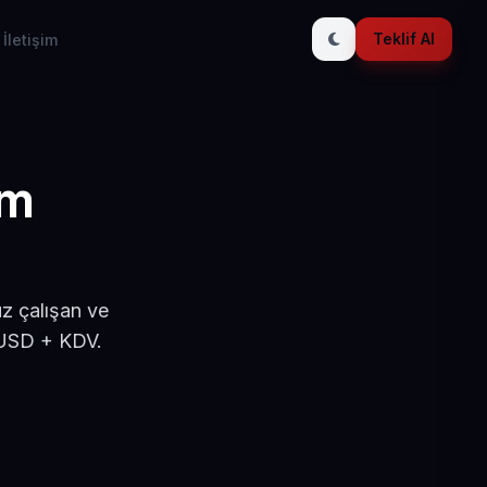
Teklif Al
İletişim
ım
y
z çalışan ve
 USD + KDV.