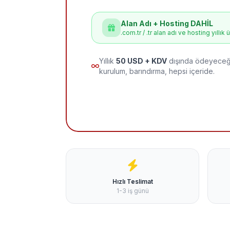
Alan Adı + Hosting DAHİL
.com.tr / .tr alan adı ve hosting yıllık 
Yıllık
50 USD + KDV
dışında ödeyeceği
kurulum, barındırma, hepsi içeride.
Hızlı Teslimat
1-3 iş günü