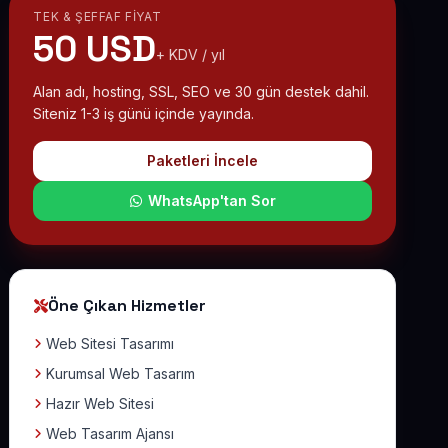
TEK & ŞEFFAF FIYAT
50 USD
+ KDV / yıl
Alan adı, hosting, SSL, SEO ve 30 gün destek dahil.
Siteniz 1-3 iş günü içinde yayında.
Paketleri İncele
WhatsApp'tan Sor
Öne Çıkan Hizmetler
Web Sitesi Tasarımı
Kurumsal Web Tasarım
Hazır Web Sitesi
Web Tasarım Ajansı