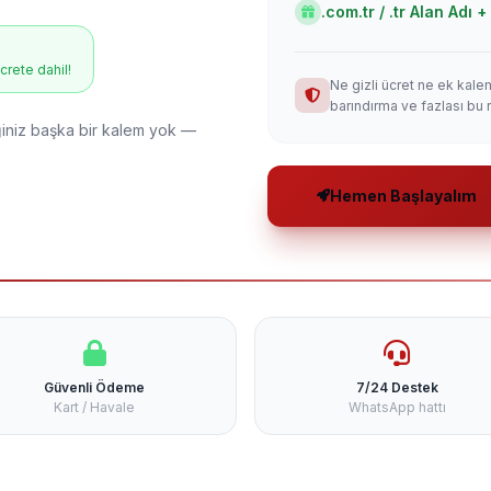
.com.tr / .tr Alan Adı
ücrete dahil!
Ne gizli ücret ne ek kale
barındırma ve fazlası bu 
niz başka bir kalem yok —
Hemen Başlayalım
Güvenli Ödeme
7/24 Destek
Kart / Havale
WhatsApp hattı