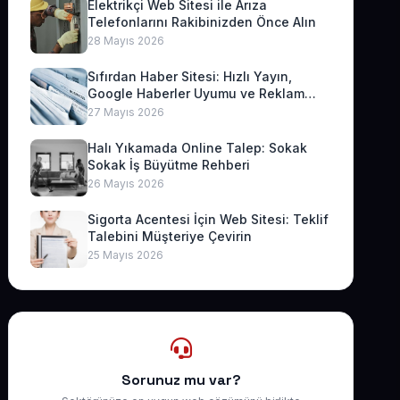
Elektrikçi Web Sitesi ile Arıza
Telefonlarını Rakibinizden Önce Alın
28 Mayıs 2026
Sıfırdan Haber Sitesi: Hızlı Yayın,
Google Haberler Uyumu ve Reklam
Geliri
27 Mayıs 2026
Halı Yıkamada Online Talep: Sokak
Sokak İş Büyütme Rehberi
26 Mayıs 2026
Sigorta Acentesi İçin Web Sitesi: Teklif
Talebini Müşteriye Çevirin
25 Mayıs 2026
Sorunuz mu var?