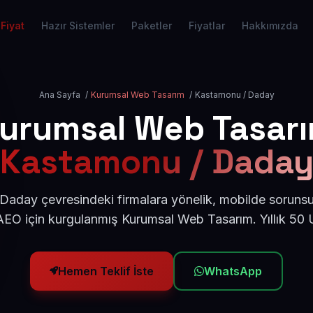
Fiyat
Hazır Sistemler
Paketler
Fiyatlar
Hakkımızda
Ana Sayfa
/
Kurumsal Web Tasarım
/
Kastamonu / Daday
urumsal Web Tasar
Kastamonu / Dada
aday çevresindeki firmalara yönelik, mobilde sorunsu
AEO için kurgulanmış Kurumsal Web Tasarım. Yıllık 50
Hemen Teklif İste
WhatsApp