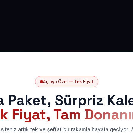
Açılışa Özel — Tek Fiyat
a Paket, Sürpriz Kal
k Fiyat, Tam Donan
siteniz artık tek ve şeffaf bir rakamla hayata geçiyor.