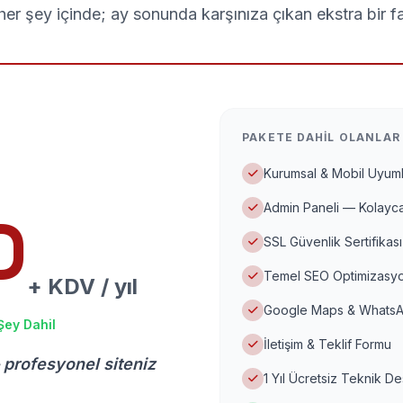
er şey içinde; ay sonunda karşınıza çıkan ekstra bir f
PAKETE DAHIL OLANLAR
Kurumsal & Mobil Uyuml
Admin Paneli — Kolayca
D
SSL Güvenlik Sertifikası
Temel SEO Optimizasyo
+ KDV / yıl
Google Maps & WhatsA
Şey Dahil
İletişim & Teklif Formu
 profesyonel siteniz
1 Yıl Ücretsiz Teknik D