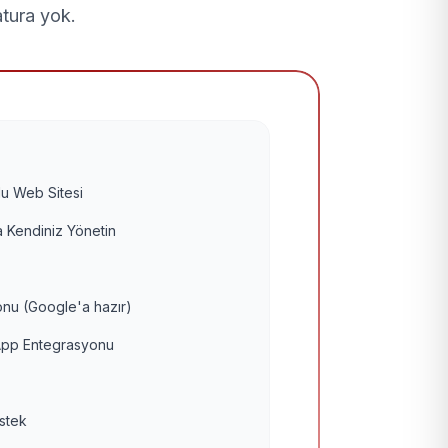
atura yok.
u Web Sitesi
 Kendiniz Yönetin
nu (Google'a hazır)
pp Entegrasyonu
estek