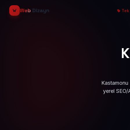
Web
Dizayn
Tek 
K
Kastamonu D
yerel SEO/