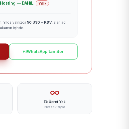
 + Hosting — DAHİL
Yıllık
m. Yılda yalnızca
50 USD + KDV
; alan adı,
rakamın içinde.
WhatsApp'tan Sor
Ek Ücret Yok
Net tek fiyat