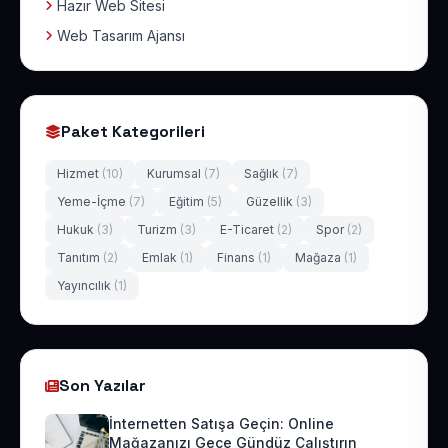
Hazır Web Sitesi
Web Tasarım Ajansı
Paket Kategorileri
Hizmet
(10)
Kurumsal
(7)
Sağlık
(7)
Yeme-İçme
(7)
Eğitim
(5)
Güzellik
(3)
Hukuk
(3)
Turizm
(3)
E-Ticaret
(2)
Spor
(2)
Tanıtım
(2)
Emlak
(1)
Finans
(1)
Mağaza
(1)
Yayıncılık
(1)
Son Yazılar
İnternetten Satışa Geçin: Online
Mağazanızı Gece Gündüz Çalıştırın