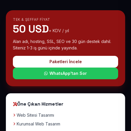
TEK & ŞEFFAF FIYAT
50 USD
+ KDV / yıl
Alan adı, hosting, SSL, SEO ve 30 gün destek dahil.
Siteniz 1-3 iş günü içinde yayında.
Paketleri İncele
WhatsApp'tan Sor
Öne Çıkan Hizmetler
Web Sitesi Tasarımı
Kurumsal Web Tasarım