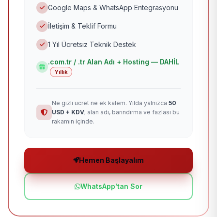
Google Maps & WhatsApp Entegrasyonu
İletişim & Teklif Formu
1 Yıl Ücretsiz Teknik Destek
.com.tr / .tr Alan Adı + Hosting — DAHİL
Yıllık
Ne gizli ücret ne ek kalem. Yılda yalnızca
50
USD + KDV
; alan adı, barındırma ve fazlası bu
rakamın içinde.
Hemen Başlayalım
WhatsApp'tan Sor