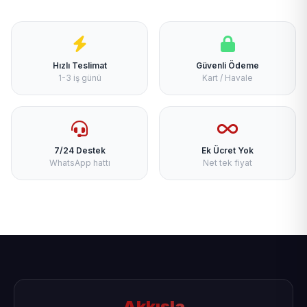
Hızlı Teslimat
Güvenli Ödeme
1-3 iş günü
Kart / Havale
7/24 Destek
Ek Ücret Yok
WhatsApp hattı
Net tek fiyat
Akkışla