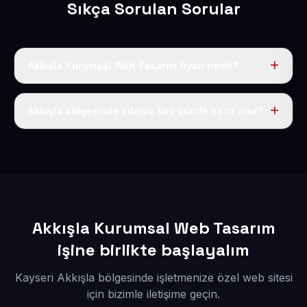
Sıkça Sorulan Sorular
Akkışla Kurumsal Web Tasarım fiyatı nedir?
Tek fiyat uygulanır: yıllık 50 USD + KDV. Bu bedele alan
adı, hosting, SSL ve temel SEO da dahildir.
Akkışla bölgesinde siteniz kaç günde hazır olur?
İçerikleriniz elimize geçtikten sonra siteniz 1-3 iş günü
içerisinde yayına alınır.
Akkışla Kurumsal Web Tasarım
işine birlikte başlayalım
Kayseri Akkışla bölgesinde işletmenize özel web sitesi
için bizimle iletişime geçin.