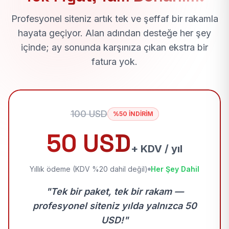
Profesyonel siteniz artık tek ve şeffaf bir rakamla
hayata geçiyor. Alan adından desteğe her şey
içinde; ay sonunda karşınıza çıkan ekstra bir
fatura yok.
100 USD
%50 İNDİRİM
50 USD
+ KDV / yıl
Yıllık ödeme (KDV %20 dahil değil)
Her Şey Dahil
"Tek bir paket, tek bir rakam —
profesyonel siteniz yılda yalnızca 50
USD!"