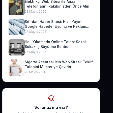
Elektrikçi Web Sitesi ile Arıza
Telefonlarını Rakibinizden Önce Alın
28 Mayıs 2026
Sıfırdan Haber Sitesi: Hızlı Yayın,
Google Haberler Uyumu ve Reklam
Geliri
27 Mayıs 2026
Halı Yıkamada Online Talep: Sokak
Sokak İş Büyütme Rehberi
26 Mayıs 2026
Sigorta Acentesi İçin Web Sitesi: Teklif
Talebini Müşteriye Çevirin
25 Mayıs 2026
Sorunuz mu var?