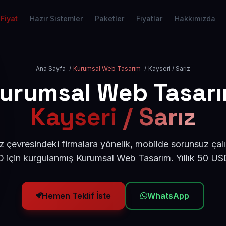
Fiyat
Hazır Sistemler
Paketler
Fiyatlar
Hakkımızda
Ana Sayfa
/
Kurumsal Web Tasarım
/
Kayseri / Sarız
urumsal Web Tasar
Kayseri / Sarız
z çevresindeki firmalara yönelik, mobilde sorunsuz çal
için kurgulanmış Kurumsal Web Tasarım. Yıllık 50 U
Hemen Teklif İste
WhatsApp