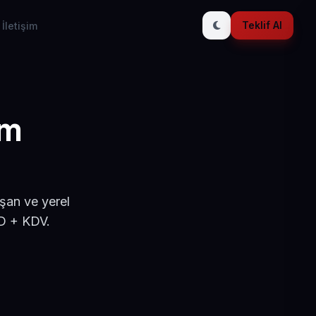
Teklif Al
İletişim
ım
ışan ve yerel
SD + KDV.