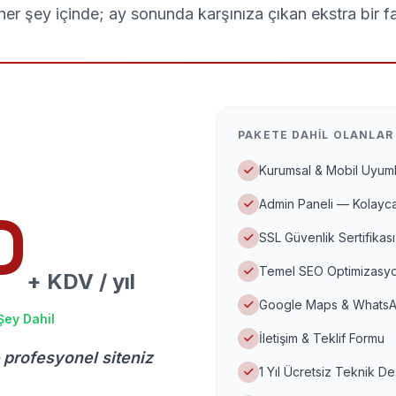
er şey içinde; ay sonunda karşınıza çıkan ekstra bir f
PAKETE DAHIL OLANLAR
Kurumsal & Mobil Uyuml
Admin Paneli — Kolayca
D
SSL Güvenlik Sertifikası
Temel SEO Optimizasyo
+ KDV / yıl
Google Maps & WhatsA
Şey Dahil
İletişim & Teklif Formu
 profesyonel siteniz
1 Yıl Ücretsiz Teknik D