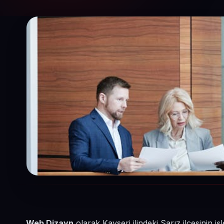
Web Dizayn
olarak Kayseri ilindeki Sarız ilçesinin