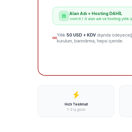
Alan Adı + Hosting DAHİL
.com.tr / .tr alan adı ve hosting yıllık 
Yıllık
50 USD + KDV
dışında ödeyeceği
kurulum, barındırma, hepsi içeride.
Hızlı Teslimat
1-3 iş günü