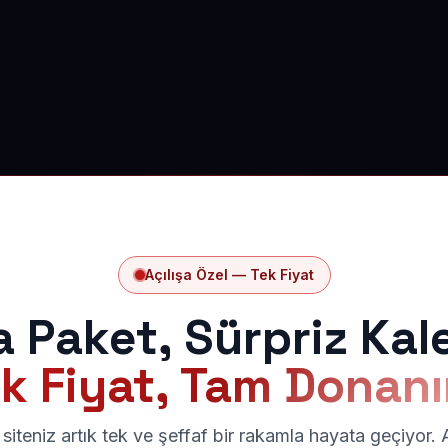
Açılışa Özel — Tek Fiyat
a Paket, Sürpriz Kal
k Fiyat, Tam Donan
siteniz artık tek ve şeffaf bir rakamla hayata geçiyor.