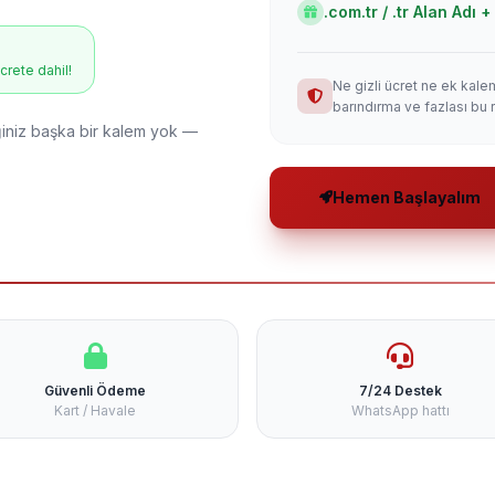
.com.tr / .tr Alan Adı
ücrete dahil!
Ne gizli ücret ne ek kale
barındırma ve fazlası bu 
niz başka bir kalem yok —
Hemen Başlayalım
Güvenli Ödeme
7/24 Destek
Kart / Havale
WhatsApp hattı