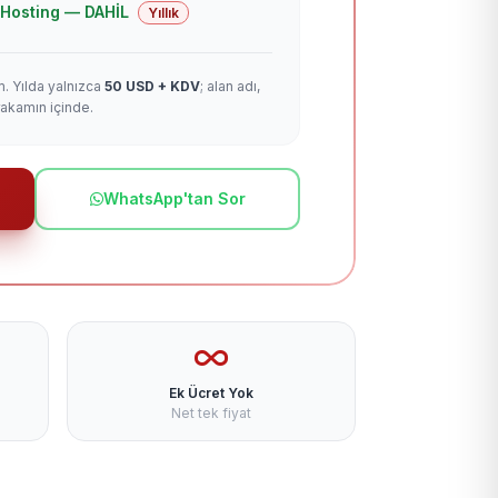
 + Hosting — DAHİL
Yıllık
m. Yılda yalnızca
50 USD + KDV
; alan adı,
rakamın içinde.
WhatsApp'tan Sor
Ek Ücret Yok
Net tek fiyat