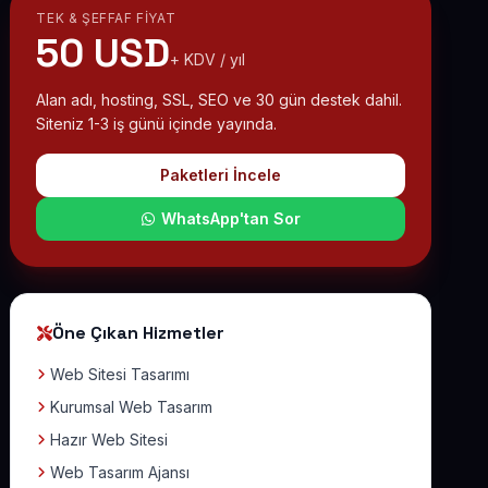
TEK & ŞEFFAF FIYAT
50 USD
+ KDV / yıl
Alan adı, hosting, SSL, SEO ve 30 gün destek dahil.
Siteniz 1-3 iş günü içinde yayında.
Paketleri İncele
WhatsApp'tan Sor
Öne Çıkan Hizmetler
Web Sitesi Tasarımı
Kurumsal Web Tasarım
Hazır Web Sitesi
Web Tasarım Ajansı