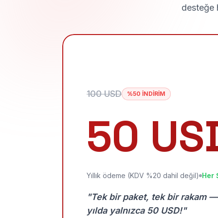
desteğe h
100 USD
%50 İNDİRİM
50 US
Yıllık ödeme (KDV %20 dahil değil)
Her 
"Tek bir paket, tek bir rakam —
yılda yalnızca 50 USD!"