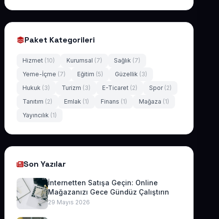
Paket Kategorileri
Hizmet
(10)
Kurumsal
(7)
Sağlık
(7)
Yeme-İçme
(7)
Eğitim
(5)
Güzellik
(3)
Hukuk
(3)
Turizm
(3)
E-Ticaret
(2)
Spor
(2)
Tanıtım
(2)
Emlak
(1)
Finans
(1)
Mağaza
(1)
Yayıncılık
(1)
Son Yazılar
İnternetten Satışa Geçin: Online
Mağazanızı Gece Gündüz Çalıştırın
29 Mayıs 2026