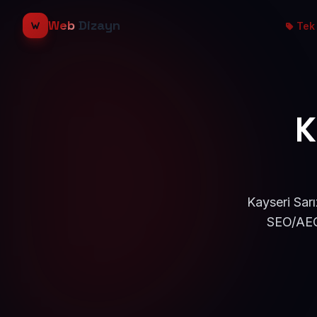
Web
Dizayn
Tek 
K
Kayseri Sarı
SEO/AEO 