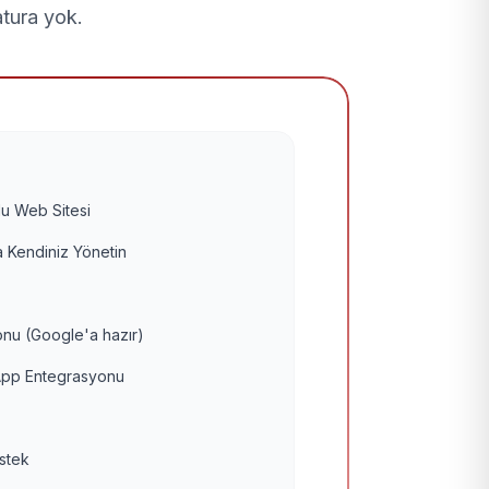
atura yok.
u Web Sitesi
 Kendiniz Yönetin
nu (Google'a hazır)
pp Entegrasyonu
estek