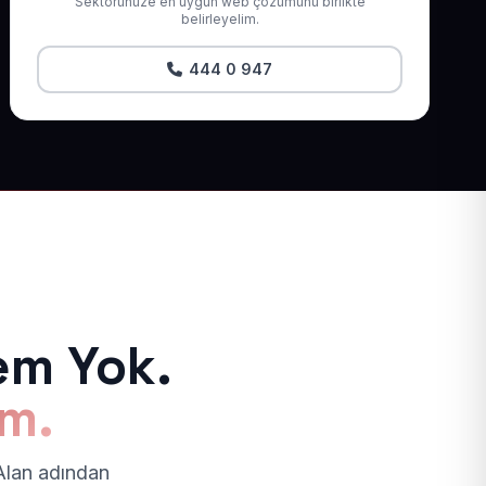
Sektörünüze en uygun web çözümünü birlikte
belirleyelim.
444 0 947
em Yok.
ım.
 Alan adından