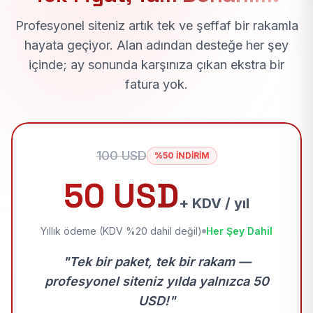
Profesyonel siteniz artık tek ve şeffaf bir rakamla
hayata geçiyor. Alan adından desteğe her şey
içinde; ay sonunda karşınıza çıkan ekstra bir
fatura yok.
100 USD
%50 İNDİRİM
50 USD
+ KDV / yıl
Yıllık ödeme (KDV %20 dahil değil)
Her Şey Dahil
"Tek bir paket, tek bir rakam —
profesyonel siteniz yılda yalnızca 50
USD!"