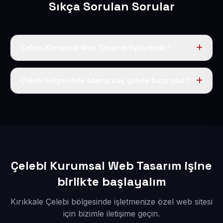
Sıkça Sorulan Sorular
Çelebi Kurumsal Web Tasarım fiyatı nedir?
Tek fiyat uygulanır: yıllık 50 USD + KDV. Bu bedele alan
adı, hosting, SSL ve temel SEO da dahildir.
Çelebi bölgesinde siteniz kaç günde hazır olur?
İçerikleriniz elimize geçtikten sonra siteniz 1-3 iş günü
içerisinde yayına alınır.
Çelebi Kurumsal Web Tasarım işine
birlikte başlayalım
Kırıkkale Çelebi bölgesinde işletmenize özel web sitesi
için bizimle iletişime geçin.