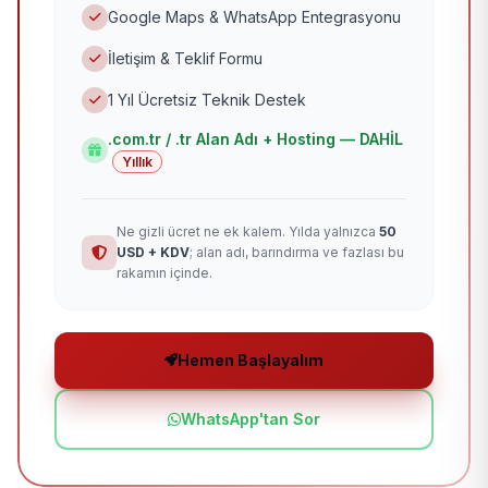
Google Maps & WhatsApp Entegrasyonu
İletişim & Teklif Formu
1 Yıl Ücretsiz Teknik Destek
.com.tr / .tr Alan Adı + Hosting — DAHİL
Yıllık
Ne gizli ücret ne ek kalem. Yılda yalnızca
50
USD + KDV
; alan adı, barındırma ve fazlası bu
rakamın içinde.
Hemen Başlayalım
WhatsApp'tan Sor