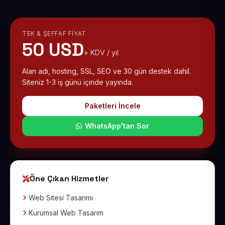
TEK & ŞEFFAF FIYAT
50 USD
+ KDV / yıl
Alan adı, hosting, SSL, SEO ve 30 gün destek dahil.
Siteniz 1-3 iş günü içinde yayında.
Paketleri İncele
WhatsApp'tan Sor
Öne Çıkan Hizmetler
Web Sitesi Tasarımı
Kurumsal Web Tasarım