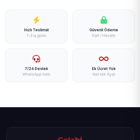
Hızlı Teslimat
Güvenli Ödeme
1-3 iş günü
Kart / Havale
7/24 Destek
Ek Ücret Yok
WhatsApp hattı
Net tek fiyat
Çelebi