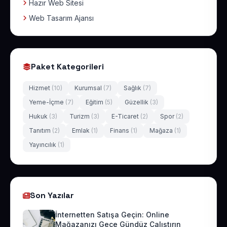
Hazır Web Sitesi
Web Tasarım Ajansı
Paket Kategorileri
Hizmet
(10)
Kurumsal
(7)
Sağlık
(7)
Yeme-İçme
(7)
Eğitim
(5)
Güzellik
(3)
Hukuk
(3)
Turizm
(3)
E-Ticaret
(2)
Spor
(2)
Tanıtım
(2)
Emlak
(1)
Finans
(1)
Mağaza
(1)
Yayıncılık
(1)
Son Yazılar
İnternetten Satışa Geçin: Online
Mağazanızı Gece Gündüz Çalıştırın