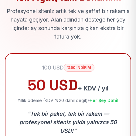
Profesyonel siteniz artık tek ve şeffaf bir rakamla
hayata geçiyor. Alan adından desteğe her şey
içinde; ay sonunda karşınıza çıkan ekstra bir
fatura yok.
100 USD
%50 İNDİRİM
50 USD
+ KDV / yıl
Yıllık ödeme (KDV %20 dahil değil)
Her Şey Dahil
"Tek bir paket, tek bir rakam —
profesyonel siteniz yılda yalnızca 50
USD!"