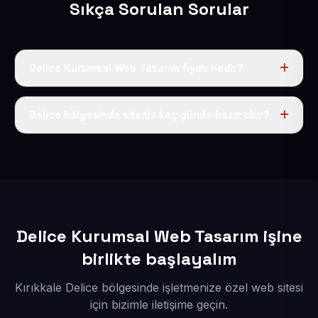
Sıkça Sorulan Sorular
Delice Kurumsal Web Tasarım fiyatı nedir?
Tek fiyat uygulanır: yıllık 50 USD + KDV. Bu bedele alan
adı, hosting, SSL ve temel SEO da dahildir.
Delice bölgesinde siteniz kaç günde hazır olur?
İçerikleriniz elimize geçtikten sonra siteniz 1-3 iş günü
içerisinde yayına alınır.
Delice Kurumsal Web Tasarım işine
birlikte başlayalım
Kırıkkale Delice bölgesinde işletmenize özel web sitesi
için bizimle iletişime geçin.