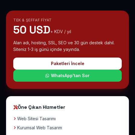
TEK & ŞEFFAF FIYAT
50 USD
+ KDV / yıl
Alan adı, hosting, SSL, SEO ve 30 gün destek dahil.
Siteniz 1-3 iş günü içinde yayında.
Paketleri İncele
WhatsApp'tan Sor
Öne Çıkan Hizmetler
Web Sitesi Tasarımı
Kurumsal Web Tasarım