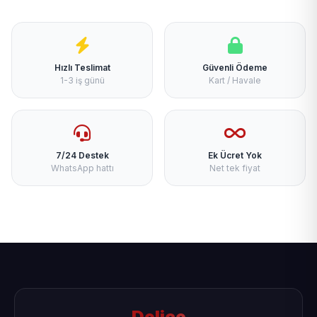
Hızlı Teslimat
Güvenli Ödeme
1-3 iş günü
Kart / Havale
7/24 Destek
Ek Ücret Yok
WhatsApp hattı
Net tek fiyat
Delice