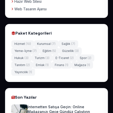
Hazır Web Sitesi
Web Tasarım Ajansı
Paket Kategorileri
Hizmet
(10)
Kurumsal
(7)
Sağlık
(7)
Yeme-İçme
(7)
Eğitim
(5)
Güzellik
(3)
Hukuk
(3)
Turizm
(3)
E-Ticaret
(2)
Spor
(2)
Tanıtım
(2)
Emlak
(1)
Finans
(1)
Mağaza
(1)
Yayıncılık
(1)
Son Yazılar
İnternetten Satışa Geçin: Online
Mağazanızı Gece Gündüz Çalıştırın