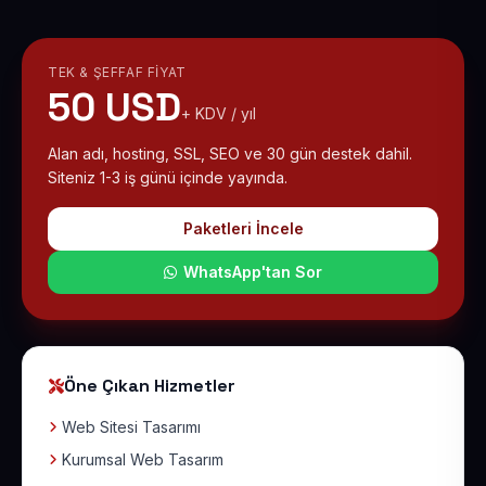
TEK & ŞEFFAF FIYAT
50 USD
+ KDV / yıl
Alan adı, hosting, SSL, SEO ve 30 gün destek dahil.
Siteniz 1-3 iş günü içinde yayında.
Paketleri İncele
WhatsApp'tan Sor
Öne Çıkan Hizmetler
Web Sitesi Tasarımı
Kurumsal Web Tasarım