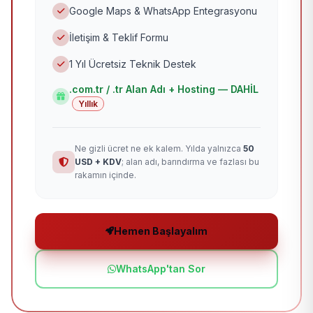
Google Maps & WhatsApp Entegrasyonu
İletişim & Teklif Formu
1 Yıl Ücretsiz Teknik Destek
.com.tr / .tr Alan Adı + Hosting — DAHİL
Yıllık
Ne gizli ücret ne ek kalem. Yılda yalnızca
50
USD + KDV
; alan adı, barındırma ve fazlası bu
rakamın içinde.
Hemen Başlayalım
WhatsApp'tan Sor