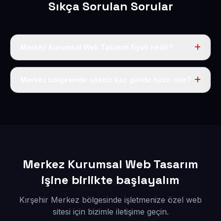
Sıkça Sorulan Sorular
Merkez Kurumsal Web Tasarım fiyatı nedir?
Tek fiyat uygulanır: yıllık 50 USD + KDV. Bu bedele alan
adı, hosting, SSL ve temel SEO da dahildir.
Merkez bölgesinde siteniz kaç günde hazır olur?
İçerikleriniz elimize geçtikten sonra siteniz 1-3 iş günü
içerisinde yayına alınır.
Merkez Kurumsal Web Tasarım
işine birlikte başlayalım
Kırşehir Merkez bölgesinde işletmenize özel web
sitesi için bizimle iletişime geçin.