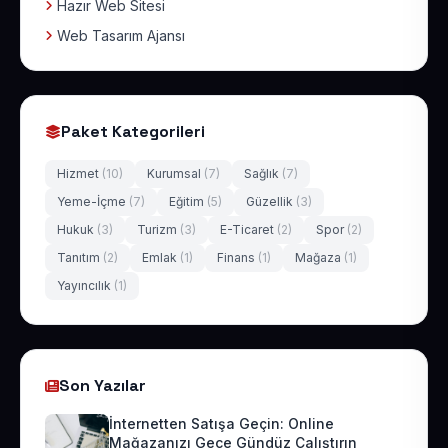
Hazır Web Sitesi
Web Tasarım Ajansı
Paket Kategorileri
Hizmet
(10)
Kurumsal
(7)
Sağlık
(7)
Yeme-İçme
(7)
Eğitim
(5)
Güzellik
(3)
Hukuk
(3)
Turizm
(3)
E-Ticaret
(2)
Spor
(2)
Tanıtım
(2)
Emlak
(1)
Finans
(1)
Mağaza
(1)
Yayıncılık
(1)
Son Yazılar
İnternetten Satışa Geçin: Online
Mağazanızı Gece Gündüz Çalıştırın