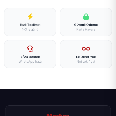
Hızlı Teslimat
Güvenli Ödeme
1-3 iş günü
Kart / Havale
7/24 Destek
Ek Ücret Yok
WhatsApp hattı
Net tek fiyat
Merkez