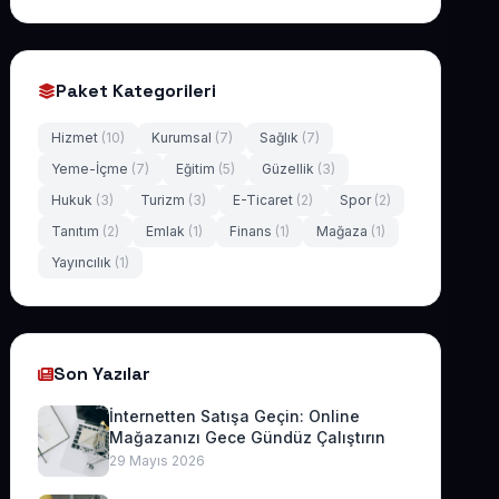
Paket Kategorileri
Hizmet
(10)
Kurumsal
(7)
Sağlık
(7)
Yeme-İçme
(7)
Eğitim
(5)
Güzellik
(3)
Hukuk
(3)
Turizm
(3)
E-Ticaret
(2)
Spor
(2)
Tanıtım
(2)
Emlak
(1)
Finans
(1)
Mağaza
(1)
Yayıncılık
(1)
Son Yazılar
İnternetten Satışa Geçin: Online
Mağazanızı Gece Gündüz Çalıştırın
29 Mayıs 2026