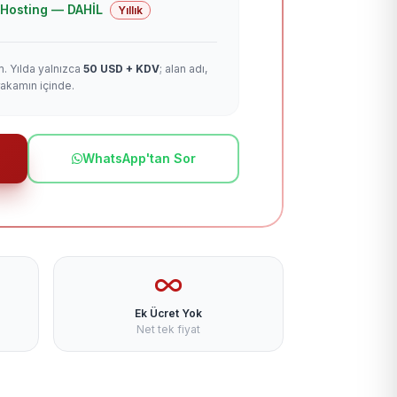
 + Hosting — DAHİL
Yıllık
m. Yılda yalnızca
50 USD + KDV
; alan adı,
rakamın içinde.
WhatsApp'tan Sor
Ek Ücret Yok
Net tek fiyat