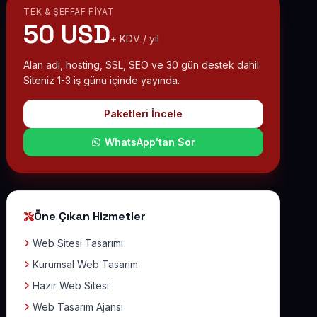
TEK & ŞEFFAF FIYAT
50 USD
+ KDV / yıl
Alan adı, hosting, SSL, SEO ve 30 gün destek dahil.
Siteniz 1-3 iş günü içinde yayında.
Paketleri İncele
WhatsApp'tan Sor
Öne Çıkan Hizmetler
Web Sitesi Tasarımı
Kurumsal Web Tasarım
Hazır Web Sitesi
Web Tasarım Ajansı