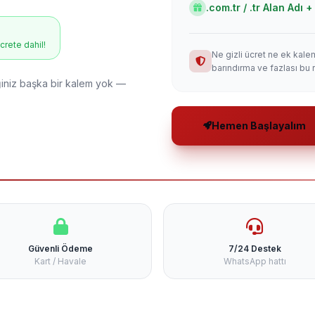
.com.tr / .tr Alan Adı
ücrete dahil!
Ne gizli ücret ne ek kale
barındırma ve fazlası bu 
niz başka bir kalem yok —
Hemen Başlayalım
Güvenli Ödeme
7/24 Destek
Kart / Havale
WhatsApp hattı