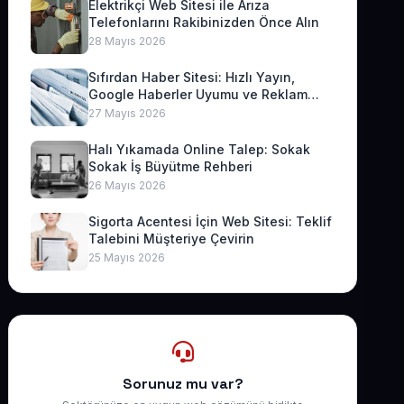
Elektrikçi Web Sitesi ile Arıza
Telefonlarını Rakibinizden Önce Alın
28 Mayıs 2026
Sıfırdan Haber Sitesi: Hızlı Yayın,
Google Haberler Uyumu ve Reklam
Geliri
27 Mayıs 2026
Halı Yıkamada Online Talep: Sokak
Sokak İş Büyütme Rehberi
26 Mayıs 2026
Sigorta Acentesi İçin Web Sitesi: Teklif
Talebini Müşteriye Çevirin
25 Mayıs 2026
Sorunuz mu var?