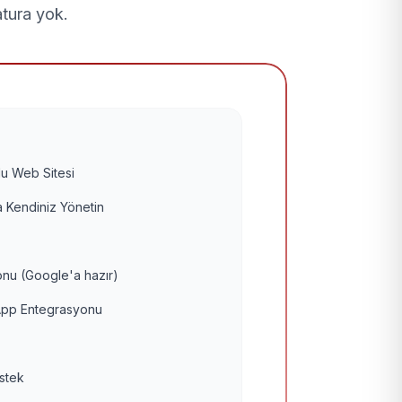
atura yok.
u Web Sitesi
 Kendiniz Yönetin
nu (Google'a hazır)
pp Entegrasyonu
estek