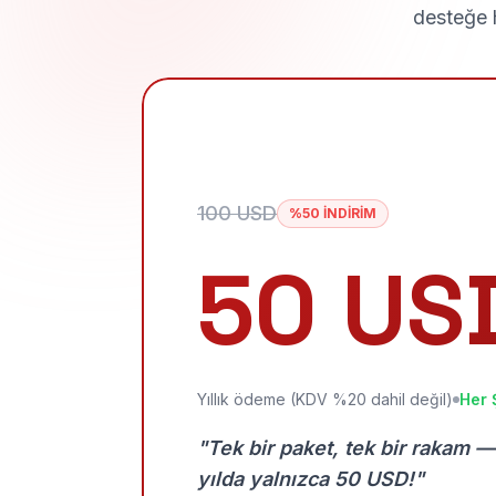
desteğe h
100 USD
%50 İNDİRİM
50 US
Yıllık ödeme (KDV %20 dahil değil)
Her 
"Tek bir paket, tek bir rakam —
yılda yalnızca 50 USD!"