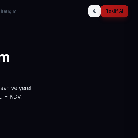
Teklif Al
İletişim
ım
ışan ve yerel
SD + KDV.