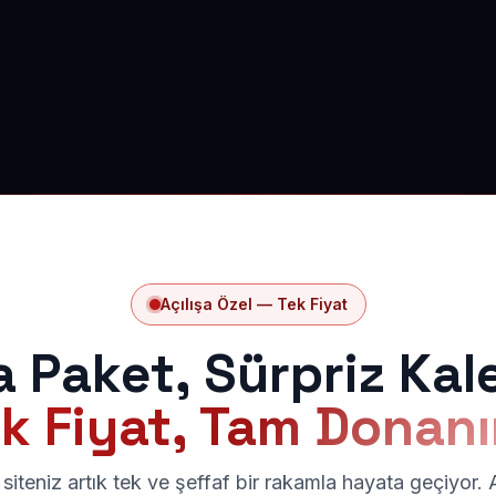
Açılışa Özel — Tek Fiyat
a Paket, Sürpriz Kal
k Fiyat, Tam Donan
siteniz artık tek ve şeffaf bir rakamla hayata geçiyor.