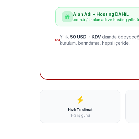
Alan Adı + Hosting DAHİL
.com.tr / .tr alan adı ve hosting yıllık 
Yıllık
50 USD + KDV
dışında ödeyeceği
kurulum, barındırma, hepsi içeride.
Hızlı Teslimat
1-3 iş günü