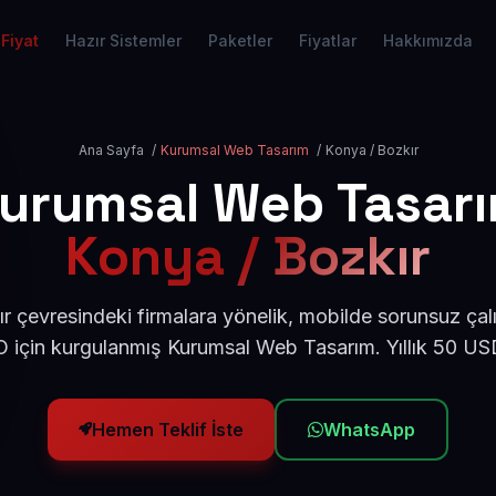
Fiyat
Hazır Sistemler
Paketler
Fiyatlar
Hakkımızda
Ana Sayfa
/
Kurumsal Web Tasarım
/
Konya / Bozkır
urumsal Web Tasar
Konya / Bozkır
 çevresindeki firmalara yönelik, mobilde sorunsuz çal
için kurgulanmış Kurumsal Web Tasarım. Yıllık 50 U
Hemen Teklif İste
WhatsApp