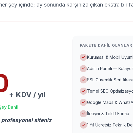
er şey içinde; ay sonunda karşınıza çıkan ekstra bir f
PAKETE DAHIL OLANLAR
Kurumsal & Mobil Uyuml
Admin Paneli — Kolayca
D
SSL Güvenlik Sertifikası
Temel SEO Optimizasyo
+ KDV / yıl
Google Maps & WhatsA
Şey Dahil
İletişim & Teklif Formu
 profesyonel siteniz
1 Yıl Ücretsiz Teknik D