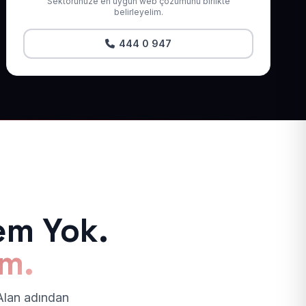
Sektörünüze en uygun web çözümünü birlikte
belirleyelim.
444 0 947
em Yok.
ım.
 Alan adından