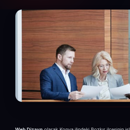
Web Dizayn
olarak Konya ilindeki Bozkır ilçesinin