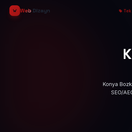
Web
Dizayn
Tek 
K
Konya Bozkır
SEO/AEO 