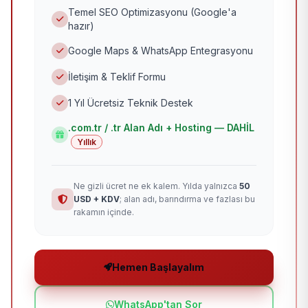
Temel SEO Optimizasyonu (Google'a
hazır)
Google Maps & WhatsApp Entegrasyonu
İletişim & Teklif Formu
1 Yıl Ücretsiz Teknik Destek
.com.tr / .tr Alan Adı + Hosting — DAHİL
Yıllık
Ne gizli ücret ne ek kalem. Yılda yalnızca
50
USD + KDV
; alan adı, barındırma ve fazlası bu
rakamın içinde.
Hemen Başlayalım
WhatsApp'tan Sor