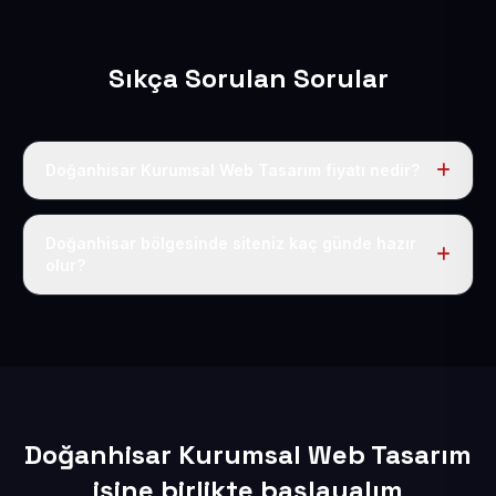
Sıkça Sorulan Sorular
Doğanhisar Kurumsal Web Tasarım fiyatı nedir?
Tek fiyat uygulanır: yıllık 50 USD + KDV. Bu bedele alan
adı, hosting, SSL ve temel SEO da dahildir.
Doğanhisar bölgesinde siteniz kaç günde hazır
olur?
İçerikleriniz elimize geçtikten sonra siteniz 1-3 iş günü
içerisinde yayına alınır.
Doğanhisar Kurumsal Web Tasarım
işine birlikte başlayalım