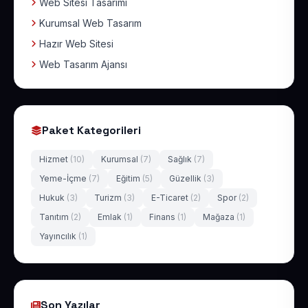
Web Sitesi Tasarımı
Kurumsal Web Tasarım
Hazır Web Sitesi
Web Tasarım Ajansı
Paket Kategorileri
Hizmet
(10)
Kurumsal
(7)
Sağlık
(7)
Yeme-İçme
(7)
Eğitim
(5)
Güzellik
(3)
Hukuk
(3)
Turizm
(3)
E-Ticaret
(2)
Spor
(2)
Tanıtım
(2)
Emlak
(1)
Finans
(1)
Mağaza
(1)
Yayıncılık
(1)
Son Yazılar