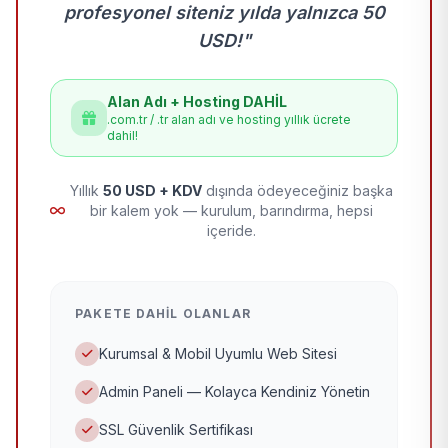
profesyonel siteniz yılda yalnızca 50
USD!"
Alan Adı + Hosting DAHİL
.com.tr / .tr alan adı ve hosting yıllık ücrete
dahil!
Yıllık
50 USD + KDV
dışında ödeyeceğiniz başka
bir kalem yok — kurulum, barındırma, hepsi
içeride.
PAKETE DAHIL OLANLAR
Kurumsal & Mobil Uyumlu Web Sitesi
Admin Paneli — Kolayca Kendiniz Yönetin
SSL Güvenlik Sertifikası