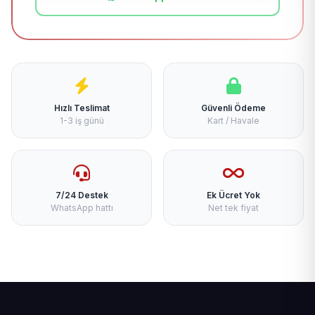
Hızlı Teslimat
Güvenli Ödeme
1-3 iş günü
Kart / Havale
7/24 Destek
Ek Ücret Yok
WhatsApp hattı
Net tek fiyat