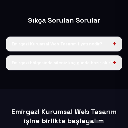
Sıkça Sorulan Sorular
Emirgazi Kurumsal Web Tasarım fiyatı nedir?
Tek fiyat uygulanır: yıllık 50 USD + KDV. Bu bedele alan
adı, hosting, SSL ve temel SEO da dahildir.
Emirgazi bölgesinde siteniz kaç günde hazır olur?
İçerikleriniz elimize geçtikten sonra siteniz 1-3 iş günü
içerisinde yayına alınır.
Emirgazi Kurumsal Web Tasarım
işine birlikte başlayalım