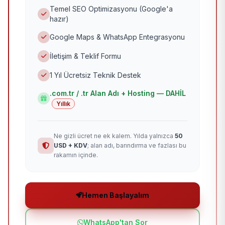
Temel SEO Optimizasyonu (Google'a
hazır)
Google Maps & WhatsApp Entegrasyonu
İletişim & Teklif Formu
1 Yıl Ücretsiz Teknik Destek
.com.tr / .tr Alan Adı + Hosting — DAHİL
Yıllık
Ne gizli ücret ne ek kalem. Yılda yalnızca
50
USD + KDV
; alan adı, barındırma ve fazlası bu
rakamın içinde.
Hemen Başlayalım
WhatsApp'tan Sor