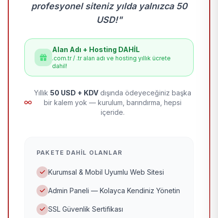
profesyonel siteniz yılda yalnızca 50
USD!"
Alan Adı + Hosting DAHİL
.com.tr / .tr alan adı ve hosting yıllık ücrete
dahil!
Yıllık
50 USD + KDV
dışında ödeyeceğiniz başka
bir kalem yok — kurulum, barındırma, hepsi
içeride.
PAKETE DAHIL OLANLAR
Kurumsal & Mobil Uyumlu Web Sitesi
Admin Paneli — Kolayca Kendiniz Yönetin
SSL Güvenlik Sertifikası