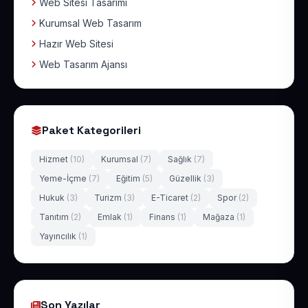
Web Sitesi Tasarımı
Kurumsal Web Tasarım
Hazır Web Sitesi
Web Tasarım Ajansı
Paket Kategorileri
Hizmet
(10)
Kurumsal
(7)
Sağlık
(7)
Yeme-İçme
(7)
Eğitim
(5)
Güzellik
(3)
Hukuk
(3)
Turizm
(3)
E-Ticaret
(2)
Spor
(2)
Tanıtım
(2)
Emlak
(1)
Finans
(1)
Mağaza
(1)
Yayıncılık
(1)
Son Yazılar