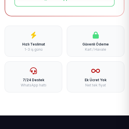
Hızlı Teslimat
Güvenli Ödeme
1-3 iş günü
Kart / Havale
7/24 Destek
Ek Ücret Yok
WhatsApp hattı
Net tek fiyat