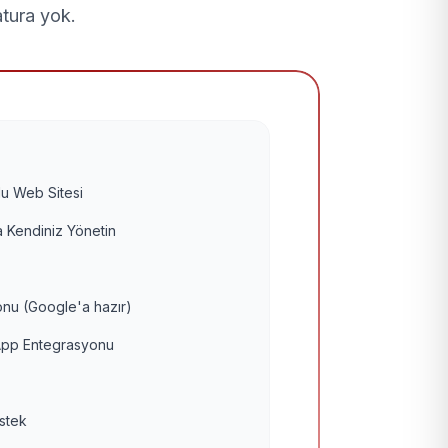
atura yok.
u Web Sitesi
 Kendiniz Yönetin
nu (Google'a hazır)
pp Entegrasyonu
estek