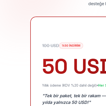
desteğe h
100 USD
%50 İNDİRİM
50 US
Yıllık ödeme (KDV %20 dahil değil)
Her 
"Tek bir paket, tek bir rakam —
yılda yalnızca 50 USD!"