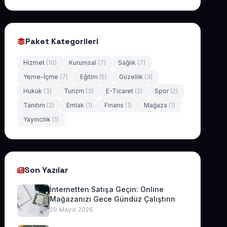
Paket Kategorileri
Hizmet
(10)
Kurumsal
(7)
Sağlık
(7)
Yeme-İçme
(7)
Eğitim
(5)
Güzellik
(3)
Hukuk
(3)
Turizm
(3)
E-Ticaret
(2)
Spor
(2)
Tanıtım
(2)
Emlak
(1)
Finans
(1)
Mağaza
(1)
Yayıncılık
(1)
Son Yazılar
İnternetten Satışa Geçin: Online
Mağazanızı Gece Gündüz Çalıştırın
29 Mayıs 2026