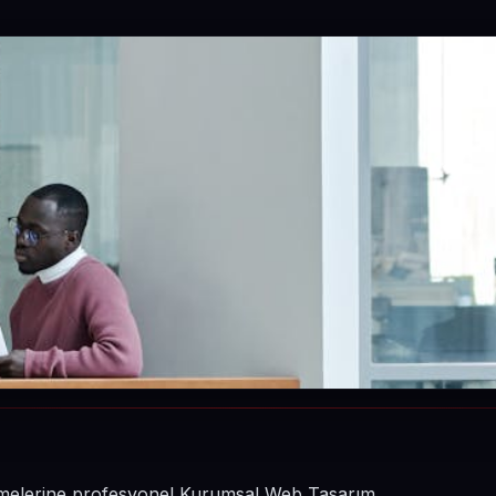
şletmelerine profesyonel Kurumsal Web Tasarım