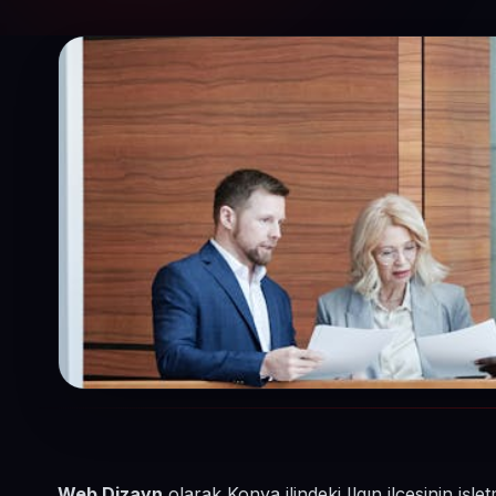
Web Dizayn
olarak Konya ilindeki Ilgın ilçesinin i