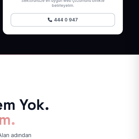
Sektörünüze en uygun web çözümünü birlikte
belirleyelim.
444 0 947
em Yok.
ım.
 Alan adından