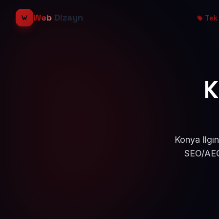
Web
Dizayn
Tek 
K
Konya Ilgın
SEO/AEO 