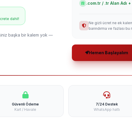
.com.tr / .tr Alan Adı
ücrete dahil!
Ne gizli ücret ne ek kale
barındırma ve fazlası bu 
niz başka bir kalem yok —
Hemen Başlayalım
Güvenli Ödeme
7/24 Destek
Kart / Havale
WhatsApp hattı