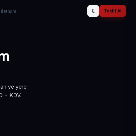
Teklif Al
İletişim
ım
şan ve yerel
SD + KDV.