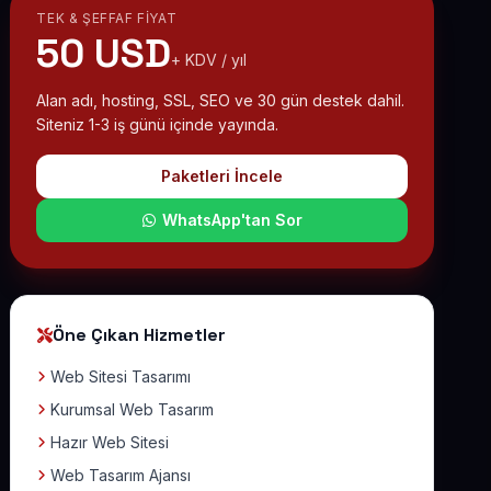
TEK & ŞEFFAF FIYAT
50 USD
+ KDV / yıl
Alan adı, hosting, SSL, SEO ve 30 gün destek dahil.
Siteniz 1-3 iş günü içinde yayında.
Paketleri İncele
WhatsApp'tan Sor
Öne Çıkan Hizmetler
Web Sitesi Tasarımı
Kurumsal Web Tasarım
Hazır Web Sitesi
Web Tasarım Ajansı