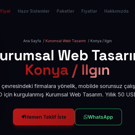
Fiyat
Hazır Sistemler
Paketler
Fiyatlar
Hakkımızda
Ana Sayfa
/
Kurumsal Web Tasarım
/
Konya / Ilgın
urumsal Web Tasar
Konya / Ilgın
 çevresindeki firmalara yönelik, mobilde sorunsuz çalı
için kurgulanmış Kurumsal Web Tasarım. Yıllık 50 U
Hemen Teklif İste
WhatsApp