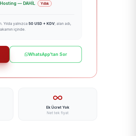
 + Hosting — DAHİL
Yıllık
m. Yılda yalnızca
50 USD + KDV
; alan adı,
rakamın içinde.
WhatsApp'tan Sor
Ek Ücret Yok
Net tek fiyat