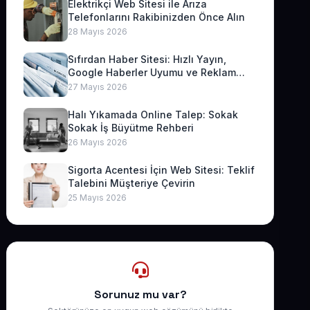
Elektrikçi Web Sitesi ile Arıza
Telefonlarını Rakibinizden Önce Alın
28 Mayıs 2026
Sıfırdan Haber Sitesi: Hızlı Yayın,
Google Haberler Uyumu ve Reklam
Geliri
27 Mayıs 2026
Halı Yıkamada Online Talep: Sokak
Sokak İş Büyütme Rehberi
26 Mayıs 2026
Sigorta Acentesi İçin Web Sitesi: Teklif
Talebini Müşteriye Çevirin
25 Mayıs 2026
Sorunuz mu var?