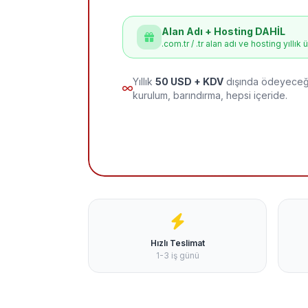
Alan Adı + Hosting DAHİL
.com.tr / .tr alan adı ve hosting yıllık 
Yıllık
50 USD + KDV
dışında ödeyeceği
kurulum, barındırma, hepsi içeride.
Hızlı Teslimat
1-3 iş günü