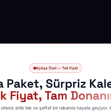
Açılışa Özel — Tek Fiyat
a Paket, Sürpriz Kal
k Fiyat, Tam Donan
siteniz artık tek ve şeffaf bir rakamla hayata geçiyor.