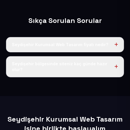
Sıkça Sorulan Sorular
Seydişehir Kurumsal Web Tasarım fiyatı nedir?
Tek fiyat uygulanır: yıllık 50 USD + KDV. Bu bedele alan
adı, hosting, SSL ve temel SEO da dahildir.
Seydişehir bölgesinde siteniz kaç günde hazır
olur?
İçerikleriniz elimize geçtikten sonra siteniz 1-3 iş günü
içerisinde yayına alınır.
Seydişehir Kurumsal Web Tasarım
işine birlikte başlayalım