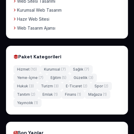
Web Sitesi Tasarımı
Kurumsal Web Tasarım
Hazır Web Sitesi
Web Tasarım Ajansı
Paket Kategorileri
Hizmet
(10)
Kurumsal
(7)
Sağlık
(7)
Yeme-İçme
(7)
Eğitim
(5)
Güzellik
(3)
Hukuk
(3)
Turizm
(3)
E-Ticaret
(2)
Spor
(2)
Tanıtım
(2)
Emlak
(1)
Finans
(1)
Mağaza
(1)
Yayıncılık
(1)
Son Yazılar