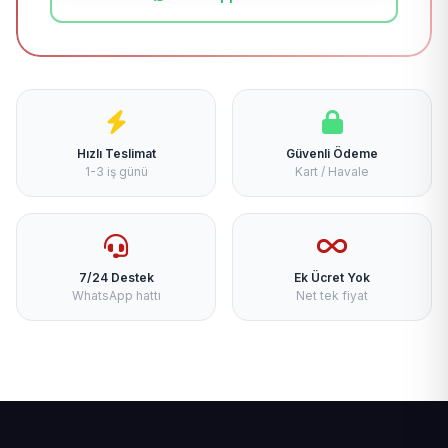
Hızlı Teslimat
Güvenli Ödeme
1-3 iş günü
Kart / Havale
7/24 Destek
Ek Ücret Yok
WhatsApp hattı
Net tek fiyat