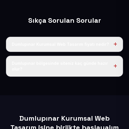
Sıkça Sorulan Sorular
Dumlupınar Kurumsal Web Tasarım fiyatı nedir?
Tek fiyat uygulanır: yıllık 50 USD + KDV. Bu bedele alan
adı, hosting, SSL ve temel SEO da dahildir.
Dumlupınar bölgesinde siteniz kaç günde hazır
olur?
İçerikleriniz elimize geçtikten sonra siteniz 1-3 iş günü
içerisinde yayına alınır.
Dumlupınar Kurumsal Web
Tasarım işine birlikte başlayalım