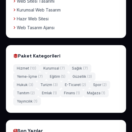
Web Sitesi Tasarımı
Kurumsal Web Tasarım
Hazır Web Sitesi
Web Tasarım Ajansı
Paket Kategorileri
Hizmet
(10)
Kurumsal
(7)
Sağlık
(7)
Yeme-İçme
(7)
Eğitim
(5)
Güzellik
(3)
Hukuk
(3)
Turizm
(3)
E-Ticaret
(2)
Spor
(2)
Tanıtım
(2)
Emlak
(1)
Finans
(1)
Mağaza
(1)
Yayıncılık
(1)
Son Yazılar