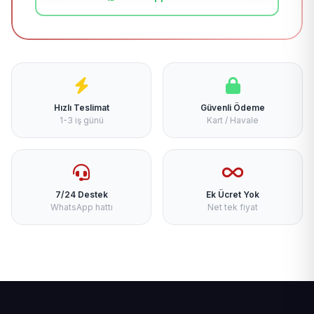
Hızlı Teslimat
Güvenli Ödeme
1-3 iş günü
Kart / Havale
7/24 Destek
Ek Ücret Yok
WhatsApp hattı
Net tek fiyat