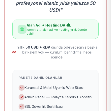
profesyonel siteniz yılda yalnızca 50
USD!"
Alan Adı + Hosting DAHİL
.com.tr / .tr alan adı ve hosting yıllık ücrete
dahil!
Yıllık
50 USD + KDV
dışında ödeyeceğiniz başka
bir kalem yok — kurulum, barındırma, hepsi
içeride.
PAKETE DAHIL OLANLAR
Kurumsal & Mobil Uyumlu Web Sitesi
Admin Paneli — Kolayca Kendiniz Yönetin
SSL Güvenlik Sertifikası