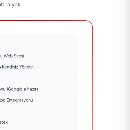
atura yok.
u Web Sitesi
 Kendiniz Yönetin
nu (Google'a hazır)
pp Entegrasyonu
estek