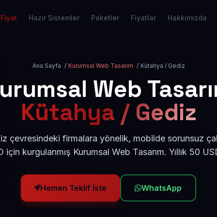
Fiyat
Hazır Sistemler
Paketler
Fiyatlar
Hakkımızda
Ana Sayfa
/
Kurumsal Web Tasarım
/
Kütahya / Gediz
urumsal Web Tasar
Kütahya / Gediz
z çevresindeki firmalara yönelik, mobilde sorunsuz çal
için kurgulanmış Kurumsal Web Tasarım. Yıllık 50 U
Hemen Teklif İste
WhatsApp