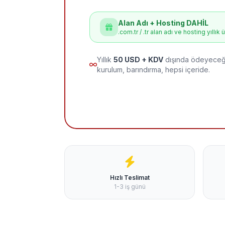
Alan Adı + Hosting DAHİL
.com.tr / .tr alan adı ve hosting yıllık 
Yıllık
50 USD + KDV
dışında ödeyeceği
kurulum, barındırma, hepsi içeride.
Hızlı Teslimat
1-3 iş günü