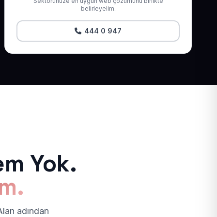
Sektörünüze en uygun web çözümünü birlikte
belirleyelim.
444 0 947
em Yok.
ım.
 Alan adından