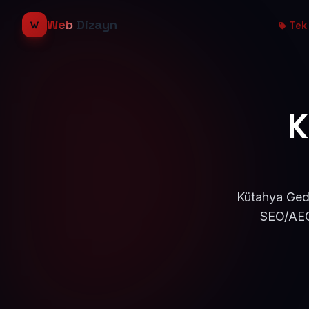
Web
Dizayn
Tek 
K
Kütahya Gedi
SEO/AEO 