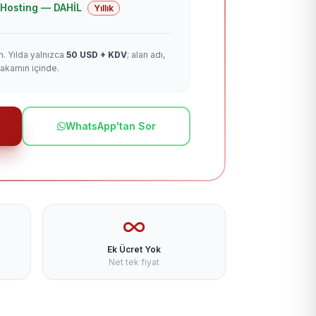
 + Hosting — DAHİL
Yıllık
m. Yılda yalnızca
50 USD + KDV
; alan adı,
rakamın içinde.
WhatsApp'tan Sor
Ek Ücret Yok
Net tek fiyat