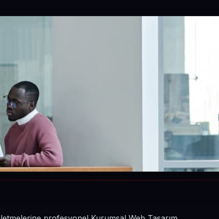
n işletmelerine profesyonel Kurumsal Web Tasarım