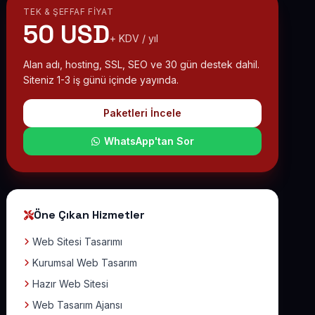
TEK & ŞEFFAF FIYAT
50 USD
+ KDV / yıl
Alan adı, hosting, SSL, SEO ve 30 gün destek dahil.
Siteniz 1-3 iş günü içinde yayında.
Paketleri İncele
WhatsApp'tan Sor
Öne Çıkan Hizmetler
Web Sitesi Tasarımı
Kurumsal Web Tasarım
Hazır Web Sitesi
Web Tasarım Ajansı