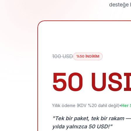
desteğe h
100 USD
%50 İNDİRİM
50 US
Yıllık ödeme (KDV %20 dahil değil)
Her 
"Tek bir paket, tek bir rakam —
yılda yalnızca 50 USD!"