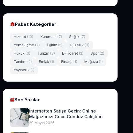
Paket Kategorileri
Hizmet
(10)
Kurumsal
(7)
Sağlık
(7)
Yeme-İçme
(7)
Eğitim
(5)
Güzellik
(3)
Hukuk
(3)
Turizm
(3)
E-Ticaret
(2)
Spor
(2)
Tanıtım
(2)
Emlak
(1)
Finans
(1)
Mağaza
(1)
Yayıncılık
(1)
Son Yazılar
İnternetten Satışa Geçin: Online
Mağazanızı Gece Gündüz Çalıştırın
29 Mayıs 2026