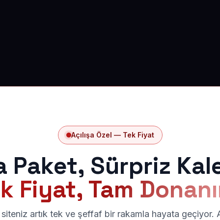
Açılışa Özel — Tek Fiyat
a Paket, Sürpriz Kal
k Fiyat, Tam Donan
siteniz artık tek ve şeffaf bir rakamla hayata geçiyor.