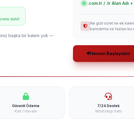
.com.tr / .tr Alan Adı
ücrete dahil!
Ne gizli ücret ne ek kale
barındırma ve fazlası bu 
niz başka bir kalem yok —
Hemen Başlayalım
Güvenli Ödeme
7/24 Destek
Kart / Havale
WhatsApp hattı