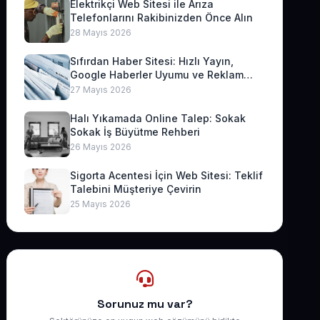
Elektrikçi Web Sitesi ile Arıza
Telefonlarını Rakibinizden Önce Alın
28 Mayıs 2026
Sıfırdan Haber Sitesi: Hızlı Yayın,
Google Haberler Uyumu ve Reklam
Geliri
27 Mayıs 2026
Halı Yıkamada Online Talep: Sokak
Sokak İş Büyütme Rehberi
26 Mayıs 2026
Sigorta Acentesi İçin Web Sitesi: Teklif
Talebini Müşteriye Çevirin
25 Mayıs 2026
Sorunuz mu var?