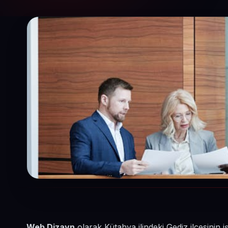
Web Dizayn
olarak Kütahya ilindeki Gediz ilçesini