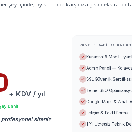
er şey içinde; ay sonunda karşınıza çıkan ekstra bir f
PAKETE DAHIL OLANLAR
Kurumsal & Mobil Uyuml
Admin Paneli — Kolayca
D
SSL Güvenlik Sertifikası
Temel SEO Optimizasyo
+ KDV / yıl
Google Maps & WhatsA
Şey Dahil
İletişim & Teklif Formu
 profesyonel siteniz
1 Yıl Ücretsiz Teknik D