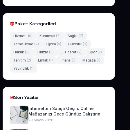
Paket Kategorileri
Hizmet
(10)
Kurumsal
(7)
Sağlık
(7)
Yeme-İçme
(7)
Eğitim
(5)
Güzellik
(3)
Hukuk
(3)
Turizm
(3)
E-Ticaret
(2)
Spor
(2)
Tanıtım
(2)
Emlak
(1)
Finans
(1)
Mağaza
(1)
Yayıncılık
(1)
Son Yazılar
İnternetten Satışa Geçin: Online
Mağazanızı Gece Gündüz Çalıştırın
29 Mayıs 2026