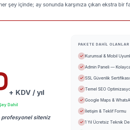
er şey içinde; ay sonunda karşınıza çıkan ekstra bir f
PAKETE DAHIL OLANLAR
Kurumsal & Mobil Uyuml
Admin Paneli — Kolayca
D
SSL Güvenlik Sertifikası
Temel SEO Optimizasyo
+ KDV / yıl
Google Maps & WhatsA
Şey Dahil
İletişim & Teklif Formu
 profesyonel siteniz
1 Yıl Ücretsiz Teknik D