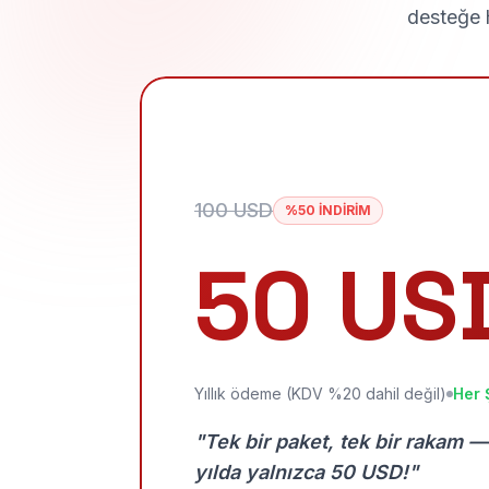
desteğe h
100 USD
%50 İNDİRİM
50 US
Yıllık ödeme (KDV %20 dahil değil)
Her 
"Tek bir paket, tek bir rakam —
yılda yalnızca 50 USD!"