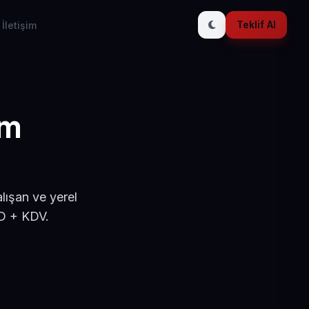
Teklif Al
İletişim
ım
lışan ve yerel
SD + KDV.