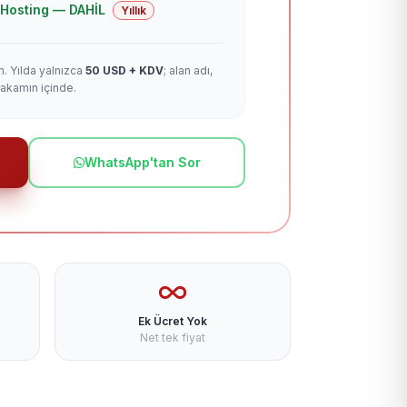
 + Hosting — DAHİL
Yıllık
m. Yılda yalnızca
50 USD + KDV
; alan adı,
rakamın içinde.
WhatsApp'tan Sor
Ek Ücret Yok
Net tek fiyat