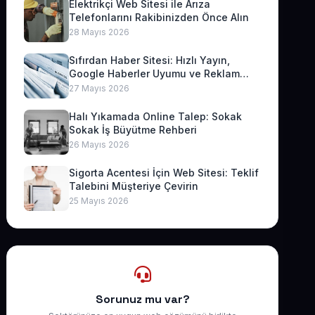
Elektrikçi Web Sitesi ile Arıza
Telefonlarını Rakibinizden Önce Alın
28 Mayıs 2026
Sıfırdan Haber Sitesi: Hızlı Yayın,
Google Haberler Uyumu ve Reklam
Geliri
27 Mayıs 2026
Halı Yıkamada Online Talep: Sokak
Sokak İş Büyütme Rehberi
26 Mayıs 2026
Sigorta Acentesi İçin Web Sitesi: Teklif
Talebini Müşteriye Çevirin
25 Mayıs 2026
Sorunuz mu var?