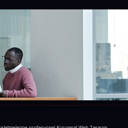
in işletmelerine profesyonel Kurumsal Web Tasarım