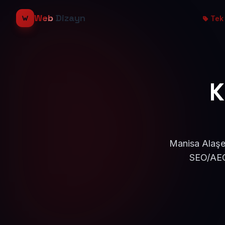
Web
Dizayn
Tek 
K
Manisa Alaşeh
SEO/AEO 