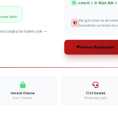
.com.tr / .tr Alan Adı
ücrete dahil!
Ne gizli ücret ne ek kale
barındırma ve fazlası bu 
niz başka bir kalem yok —
Hemen Başlayalım
Güvenli Ödeme
7/24 Destek
Kart / Havale
WhatsApp hattı