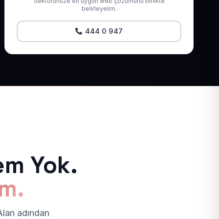
Sektörünüze en uygun web çözümünü birlikte
belirleyelim.
444 0 947
em Yok.
ım.
 Alan adından