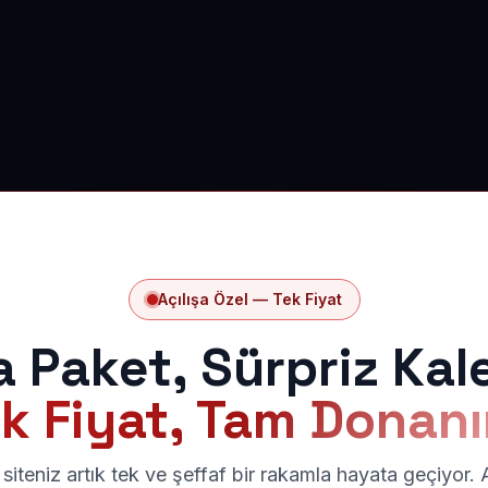
Açılışa Özel — Tek Fiyat
a Paket, Sürpriz Kal
k Fiyat, Tam Donan
siteniz artık tek ve şeffaf bir rakamla hayata geçiyor.