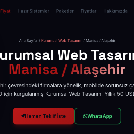
Fiyat
Hazır Sistemler
Paketler
Fiyatlar
Hakkımızda
Ana Sayfa
/
Kurumsal Web Tasarım
/
Manisa / Alaşehir
urumsal Web Tasar
Manisa / Alaşehir
ir çevresindeki firmalara yönelik, mobilde sorunsuz ça
için kurgulanmış Kurumsal Web Tasarım. Yıllık 50 U
Hemen Teklif İste
WhatsApp