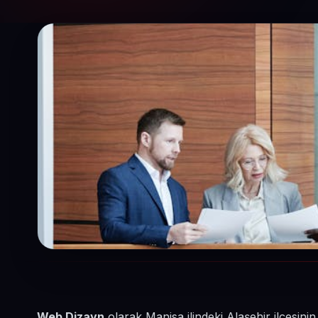
Web Dizayn
olarak Manisa ilindeki Alaşehir ilçesin