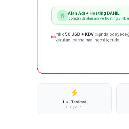
Alan Adı + Hosting DAHİL
.com.tr / .tr alan adı ve hosting yıllık 
Yıllık
50 USD + KDV
dışında ödeyeceği
kurulum, barındırma, hepsi içeride.
Hızlı Teslimat
1-3 iş günü