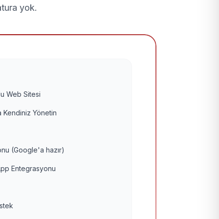
atura yok.
u Web Sitesi
 Kendiniz Yönetin
nu (Google'a hazır)
pp Entegrasyonu
estek