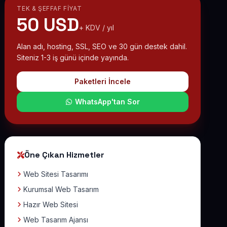
TEK & ŞEFFAF FIYAT
50 USD
+ KDV / yıl
Alan adı, hosting, SSL, SEO ve 30 gün destek dahil.
Siteniz 1-3 iş günü içinde yayında.
Paketleri İncele
WhatsApp'tan Sor
Öne Çıkan Hizmetler
Web Sitesi Tasarımı
Kurumsal Web Tasarım
Hazır Web Sitesi
Web Tasarım Ajansı