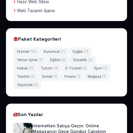
Hazır Web Sitesi
Web Tasarım Ajansı
Paket Kategorileri
Hizmet
(10)
Kurumsal
(7)
Sağlık
(7)
Yeme-İçme
(7)
Eğitim
(5)
Güzellik
(3)
Hukuk
(3)
Turizm
(3)
E-Ticaret
(2)
Spor
(2)
Tanıtım
(2)
Emlak
(1)
Finans
(1)
Mağaza
(1)
Yayıncılık
(1)
Son Yazılar
İnternetten Satışa Geçin: Online
Mağazanızı Gece Gündüz Çalıştırın