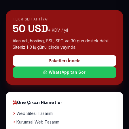
TEK & ŞEFFAF FIYAT
50 USD
+ KDV / yıl
Alan adı, hosting, SSL, SEO ve 30 gün destek dahil.
Siteniz 1-3 iş günü içinde yayında.
Paketleri İncele
WhatsApp'tan Sor
Öne Çıkan Hizmetler
Web Sitesi Tasarımı
Kurumsal Web Tasarım