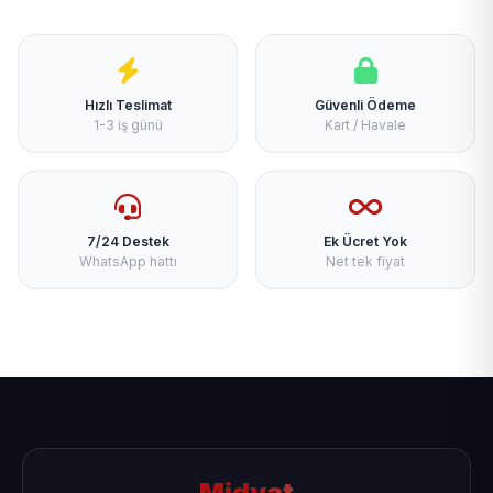
Hızlı Teslimat
Güvenli Ödeme
1-3 iş günü
Kart / Havale
7/24 Destek
Ek Ücret Yok
WhatsApp hattı
Net tek fiyat
Midyat