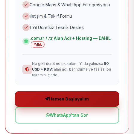
Google Maps & WhatsApp Entegrasyonu
İletişim & Teklif Formu
1 Yıl Ücretsiz Teknik Destek
.com.tr / .tr Alan Adı + Hosting — DAHİL
Yıllık
Ne gizli ücret ne ek kalem. Yılda yalnızca
50
USD + KDV
; alan adı, barındırma ve fazlası bu
rakamın içinde.
Hemen Başlayalım
WhatsApp'tan Sor