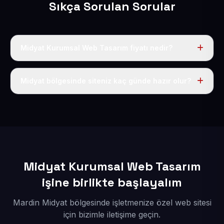
Sıkça Sorulan Sorular
Midyat Kurumsal Web Tasarım fiyatı nedir?
Tek fiyat uygulanır: yıllık 50 USD + KDV. Bu bedele alan
adı, hosting, SSL ve temel SEO da dahildir.
Midyat bölgesinde siteniz kaç günde hazır olur?
İçerikleriniz elimize geçtikten sonra siteniz 1-3 iş günü
içerisinde yayına alınır.
Midyat Kurumsal Web Tasarım
işine birlikte başlayalım
Mardin Midyat bölgesinde işletmenize özel web sitesi
için bizimle iletişime geçin.