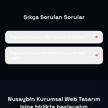
Sıkça Sorulan Sorular
Nusaybin Kurumsal Web Tasarım fiyatı nedir?
Tek fiyat uygulanır: yıllık 50 USD + KDV. Bu bedele alan
adı, hosting, SSL ve temel SEO da dahildir.
Nusaybin bölgesinde siteniz kaç günde hazır
olur?
İçerikleriniz elimize geçtikten sonra siteniz 1-3 iş günü
içerisinde yayına alınır.
Nusaybin Kurumsal Web Tasarım
işine birlikte başlayalım