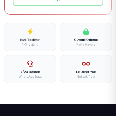
Hızlı Teslimat
Güvenli Ödeme
1-3 iş günü
Kart / Havale
7/24 Destek
Ek Ücret Yok
WhatsApp hattı
Net tek fiyat