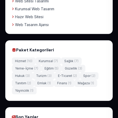
Web Sitesi Tasarımı
Kurumsal Web Tasarım
Hazır Web Sitesi
Web Tasarım Ajansı
Paket Kategorileri
Hizmet
(10)
Kurumsal
(7)
Sağlık
(7)
Yeme-İçme
(7)
Eğitim
(5)
Güzellik
(3)
Hukuk
(3)
Turizm
(3)
E-Ticaret
(2)
Spor
(2)
Tanıtım
(2)
Emlak
(1)
Finans
(1)
Mağaza
(1)
Yayıncılık
(1)
Son Yazılar