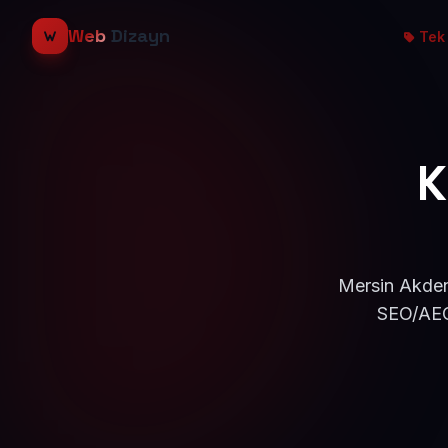
Web
Dizayn
Tek 
K
Mersin Akdeni
SEO/AEO 