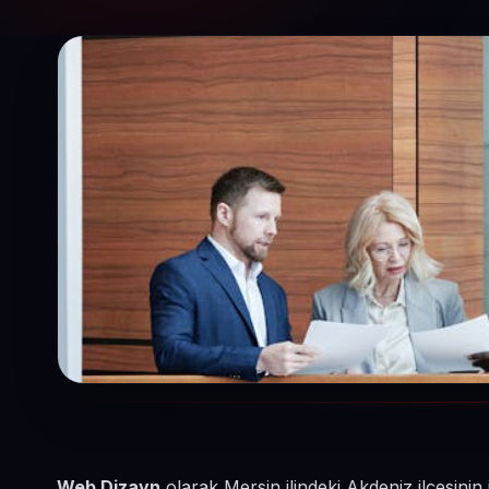
Web Dizayn
olarak Mersin ilindeki Akdeniz ilçesin