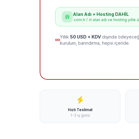
Alan Adı + Hosting DAHİL
.com.tr / .tr alan adı ve hosting yıllık 
Yıllık
50 USD + KDV
dışında ödeyeceği
kurulum, barındırma, hepsi içeride.
Hızlı Teslimat
1-3 iş günü