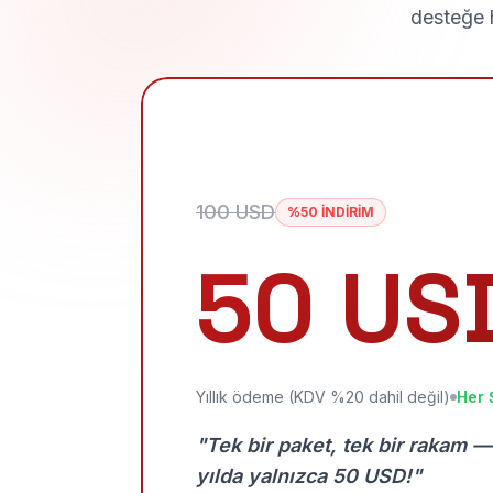
desteğe h
100 USD
%50 İNDİRİM
50 US
Yıllık ödeme (KDV %20 dahil değil)
Her 
"Tek bir paket, tek bir rakam —
yılda yalnızca 50 USD!"