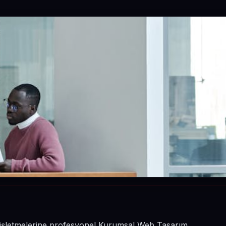
in işletmelerine profesyonel Kurumsal Web Tasarım