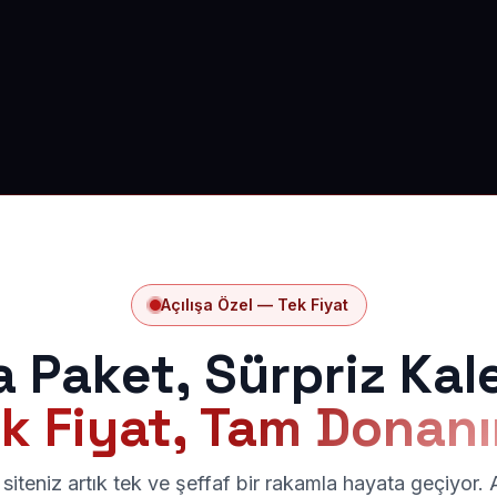
Açılışa Özel — Tek Fiyat
a Paket, Sürpriz Kal
k Fiyat, Tam Donan
siteniz artık tek ve şeffaf bir rakamla hayata geçiyor.