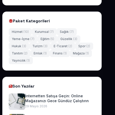
Paket Kategorileri
Hizmet
(10)
Kurumsal
(7)
Sağlık
(7)
Yeme-İçme
(7)
Eğitim
(5)
Güzellik
(3)
Hukuk
(3)
Turizm
(3)
E-Ticaret
(2)
Spor
(2)
Tanıtım
(2)
Emlak
(1)
Finans
(1)
Mağaza
(1)
Yayıncılık
(1)
Son Yazılar
İnternetten Satışa Geçin: Online
Mağazanızı Gece Gündüz Çalıştırın
29 Mayıs 2026