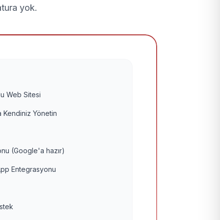
atura yok.
u Web Sitesi
 Kendiniz Yönetin
nu (Google'a hazır)
pp Entegrasyonu
estek