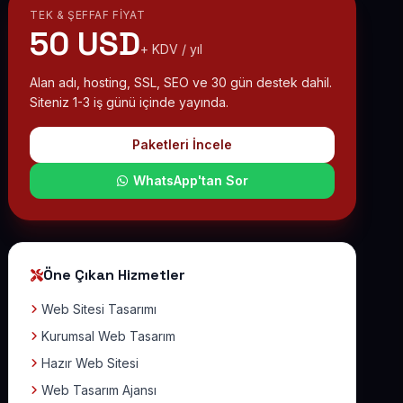
TEK & ŞEFFAF FIYAT
50 USD
+ KDV / yıl
Alan adı, hosting, SSL, SEO ve 30 gün destek dahil.
Siteniz 1-3 iş günü içinde yayında.
Paketleri İncele
WhatsApp'tan Sor
Öne Çıkan Hizmetler
Web Sitesi Tasarımı
Kurumsal Web Tasarım
Hazır Web Sitesi
Web Tasarım Ajansı