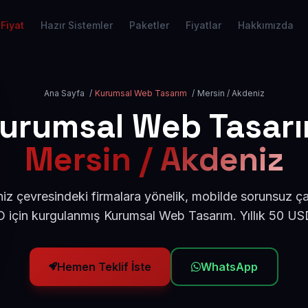
Fiyat
Hazır Sistemler
Paketler
Fiyatlar
Hakkımızda
Ana Sayfa
/
Kurumsal Web Tasarım
/
Mersin / Akdeniz
urumsal Web Tasar
Mersin / Akdeniz
z çevresindeki firmalara yönelik, mobilde sorunsuz ça
için kurgulanmış Kurumsal Web Tasarım. Yıllık 50 U
Hemen Teklif İste
WhatsApp