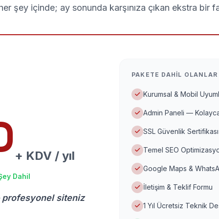
er şey içinde; ay sonunda karşınıza çıkan ekstra bir f
PAKETE DAHIL OLANLAR
Kurumsal & Mobil Uyuml
Admin Paneli — Kolayca
D
SSL Güvenlik Sertifikası
Temel SEO Optimizasyo
+ KDV / yıl
Google Maps & WhatsA
Şey Dahil
İletişim & Teklif Formu
 profesyonel siteniz
1 Yıl Ücretsiz Teknik D