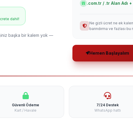
.com.tr / .tr Alan Adı
ücrete dahil!
Ne gizli ücret ne ek kale
barındırma ve fazlası bu 
niz başka bir kalem yok —
Hemen Başlayalım
Güvenli Ödeme
7/24 Destek
Kart / Havale
WhatsApp hattı