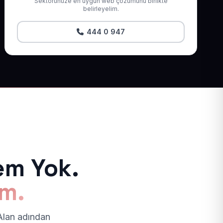
Sektörünüze en uygun web çözümünü birlikte
belirleyelim.
444 0 947
em Yok.
ım.
 Alan adından