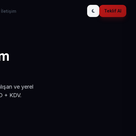
Teklif Al
İletişim
ım
lışan ve yerel
SD + KDV.