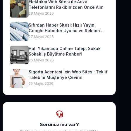
Elektrikçi Web Sitesi ile Arıza
Telefonlarını Rakibinizden Önce Alın
28 Mayıs 2026
Sıfırdan Haber Sitesi: Hızlı Yayın,
Google Haberler Uyumu ve Reklam
Geliri
27 Mayıs 2026
Halı Yıkamada Online Talep: Sokak
Sokak İş Büyütme Rehberi
26 Mayıs 2026
Sigorta Acentesi İçin Web Sitesi: Teklif
Talebini Müşteriye Çevirin
25 Mayıs 2026
Sorunuz mu var?