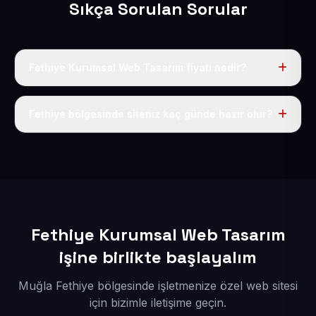
Sıkça Sorulan Sorular
Fethiye Kurumsal Web Tasarım fiyatı nedir?
Tek fiyat uygulanır: yıllık 50 USD + KDV. Bu bedele alan
adı, hosting, SSL ve temel SEO da dahildir.
Fethiye bölgesinde siteniz kaç günde hazır olur?
İçerikleriniz elimize geçtikten sonra siteniz 1-3 iş günü
içerisinde yayına alınır.
Fethiye Kurumsal Web Tasarım
işine birlikte başlayalım
Muğla Fethiye bölgesinde işletmenize özel web sitesi
için bizimle iletişime geçin.