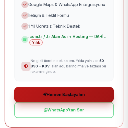
Google Maps & WhatsApp Entegrasyonu
İletişim & Teklif Formu
1 Yıl Ücretsiz Teknik Destek
.com.tr / .tr Alan Adı + Hosting — DAHİL
Yıllık
Ne gizli ücret ne ek kalem. Yılda yalnızca
50
USD + KDV
; alan adı, barındırma ve fazlası bu
rakamın içinde.
Hemen Başlayalım
WhatsApp'tan Sor