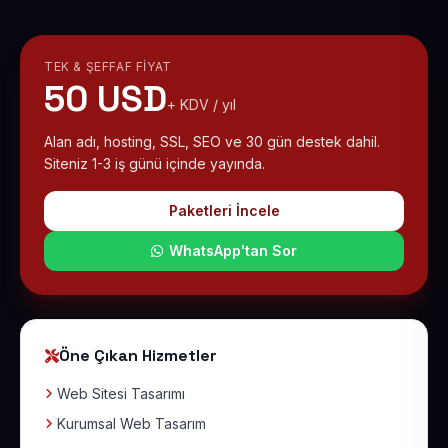
TEK & ŞEFFAF FIYAT
50 USD
+ KDV / yıl
Alan adı, hosting, SSL, SEO ve 30 gün destek dahil.
Siteniz 1-3 iş günü içinde yayında.
Paketleri İncele
WhatsApp'tan Sor
Öne Çıkan Hizmetler
Web Sitesi Tasarımı
Kurumsal Web Tasarım