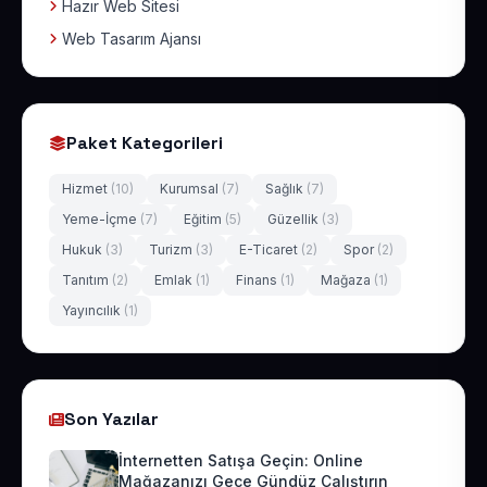
Hazır Web Sitesi
Web Tasarım Ajansı
Paket Kategorileri
Hizmet
(10)
Kurumsal
(7)
Sağlık
(7)
Yeme-İçme
(7)
Eğitim
(5)
Güzellik
(3)
Hukuk
(3)
Turizm
(3)
E-Ticaret
(2)
Spor
(2)
Tanıtım
(2)
Emlak
(1)
Finans
(1)
Mağaza
(1)
Yayıncılık
(1)
Son Yazılar
İnternetten Satışa Geçin: Online
Mağazanızı Gece Gündüz Çalıştırın