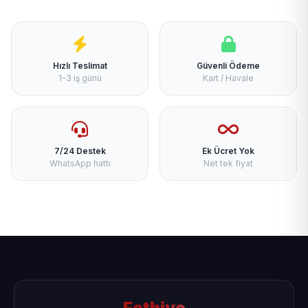
Hızlı Teslimat
Güvenli Ödeme
1-3 iş günü
Kart / Havale
7/24 Destek
Ek Ücret Yok
WhatsApp hattı
Net tek fiyat
Fethiye