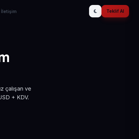
Teklif Al
İletişim
ım
e
z çalışan ve
 USD + KDV.