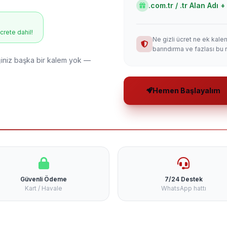
.com.tr / .tr Alan Adı
ücrete dahil!
Ne gizli ücret ne ek kale
barındırma ve fazlası bu 
niz başka bir kalem yok —
Hemen Başlayalım
Güvenli Ödeme
7/24 Destek
Kart / Havale
WhatsApp hattı