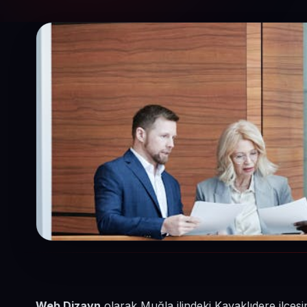
Web Dizayn
olarak Muğla ilindeki Kavaklıdere ilçe