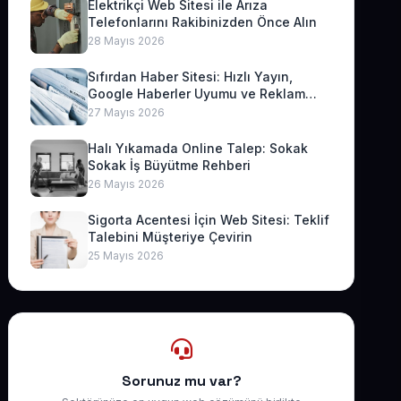
Elektrikçi Web Sitesi ile Arıza
Telefonlarını Rakibinizden Önce Alın
28 Mayıs 2026
Sıfırdan Haber Sitesi: Hızlı Yayın,
Google Haberler Uyumu ve Reklam
Geliri
27 Mayıs 2026
Halı Yıkamada Online Talep: Sokak
Sokak İş Büyütme Rehberi
26 Mayıs 2026
Sigorta Acentesi İçin Web Sitesi: Teklif
Talebini Müşteriye Çevirin
25 Mayıs 2026
Sorunuz mu var?