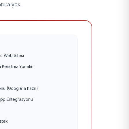
atura yok.
u Web Sitesi
 Kendiniz Yönetin
nu (Google'a hazır)
pp Entegrasyonu
estek