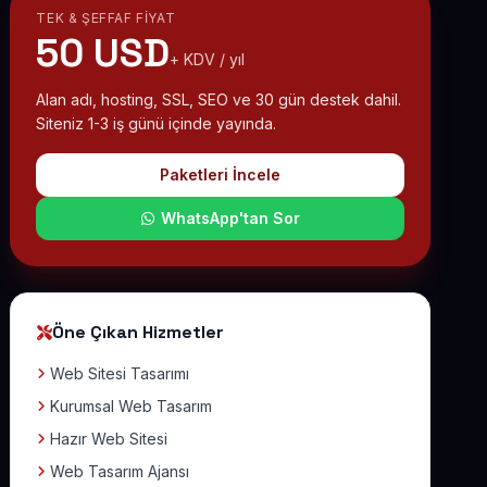
TEK & ŞEFFAF FIYAT
50 USD
+ KDV / yıl
Alan adı, hosting, SSL, SEO ve 30 gün destek dahil.
Siteniz 1-3 iş günü içinde yayında.
Paketleri İncele
WhatsApp'tan Sor
Öne Çıkan Hizmetler
Web Sitesi Tasarımı
Kurumsal Web Tasarım
Hazır Web Sitesi
Web Tasarım Ajansı