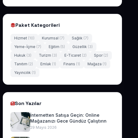
Paket Kategorileri
Hizmet
(10)
Kurumsal
(7)
Sağlık
(7)
Yeme-İçme
(7)
Eğitim
(5)
Güzellik
(3)
Hukuk
(3)
Turizm
(3)
E-Ticaret
(2)
Spor
(2)
Tanıtım
(2)
Emlak
(1)
Finans
(1)
Mağaza
(1)
Yayıncılık
(1)
Son Yazılar
İnternetten Satışa Geçin: Online
Mağazanızı Gece Gündüz Çalıştırın
29 Mayıs 2026