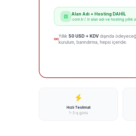
Alan Adı + Hosting DAHİL
.com.tr / .tr alan adı ve hosting yıllık 
Yıllık
50 USD + KDV
dışında ödeyeceği
kurulum, barındırma, hepsi içeride.
Hızlı Teslimat
1-3 iş günü