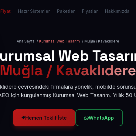
Fiyat
Hazır Sistemler
Paketler
Fiyatlar
Hakkımızda
Ana Sayfa
/
Kurumsal Web Tasarım
/
Muğla / Kavaklıdere
urumsal Web Tasar
Muğla / Kavaklıder
lıdere çevresindeki firmalara yönelik, mobilde sorunsu
AEO için kurgulanmış Kurumsal Web Tasarım. Yıllık 50
Hemen Teklif İste
WhatsApp