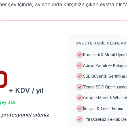
er şey içinde; ay sonunda karşınıza çıkan ekstra bir f
PAKETE DAHIL OLANLAR
Kurumsal & Mobil Uyuml
Admin Paneli — Kolayca
D
SSL Güvenlik Sertifikası
Temel SEO Optimizasyo
+ KDV / yıl
Google Maps & WhatsA
Şey Dahil
İletişim & Teklif Formu
 profesyonel siteniz
1 Yıl Ücretsiz Teknik D