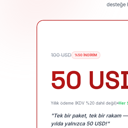
desteğe h
100 USD
%50 İNDİRİM
50 US
Yıllık ödeme (KDV %20 dahil değil)
Her 
"Tek bir paket, tek bir rakam —
yılda yalnızca 50 USD!"