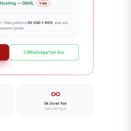
 + Hosting — DAHİL
Yıllık
m. Yılda yalnızca
50 USD + KDV
; alan adı,
rakamın içinde.
WhatsApp'tan Sor
Ek Ücret Yok
Net tek fiyat