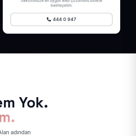
Sektörünüze en uygun web çözümünü birlikte
belirleyelim.
444 0 947
em Yok.
ım.
 Alan adından