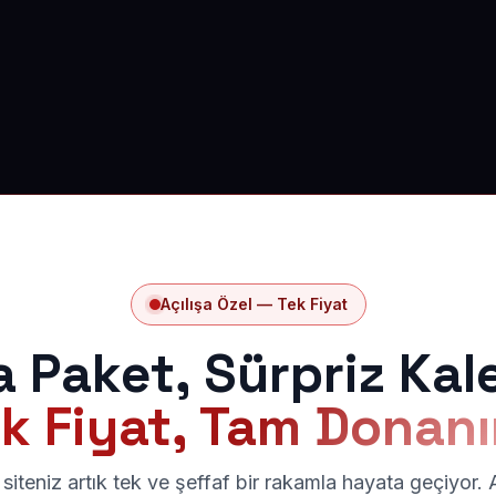
Açılışa Özel — Tek Fiyat
a Paket, Sürpriz Kal
k Fiyat, Tam Donan
siteniz artık tek ve şeffaf bir rakamla hayata geçiyor.