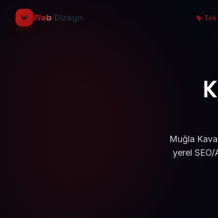
Web
Dizayn
Tek 
K
Muğla Kavak
yerel SEO/