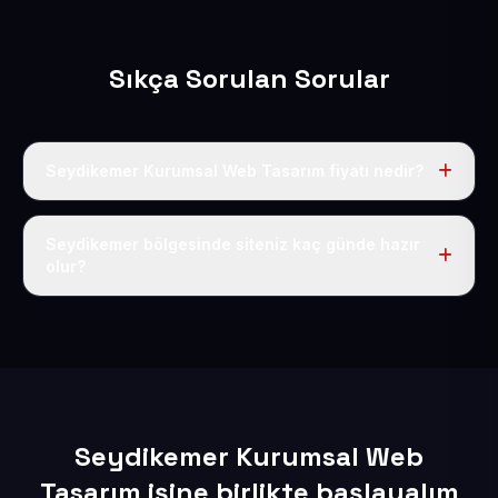
Sıkça Sorulan Sorular
Seydikemer Kurumsal Web Tasarım fiyatı nedir?
Tek fiyat uygulanır: yıllık 50 USD + KDV. Bu bedele alan
adı, hosting, SSL ve temel SEO da dahildir.
Seydikemer bölgesinde siteniz kaç günde hazır
olur?
İçerikleriniz elimize geçtikten sonra siteniz 1-3 iş günü
içerisinde yayına alınır.
Seydikemer Kurumsal Web
Tasarım işine birlikte başlayalım