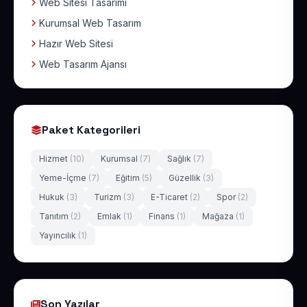
Web Sitesi Tasarımı
Kurumsal Web Tasarım
Hazır Web Sitesi
Web Tasarım Ajansı
Paket Kategorileri
Hizmet
(10)
Kurumsal
(7)
Sağlık
(7)
Yeme-İçme
(7)
Eğitim
(5)
Güzellik
(3)
Hukuk
(3)
Turizm
(3)
E-Ticaret
(2)
Spor
(2)
Tanıtım
(2)
Emlak
(1)
Finans
(1)
Mağaza
(1)
Yayıncılık
(1)
Son Yazılar