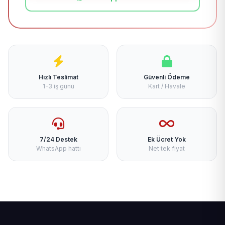
Hızlı Teslimat
Güvenli Ödeme
1-3 iş günü
Kart / Havale
7/24 Destek
Ek Ücret Yok
WhatsApp hattı
Net tek fiyat