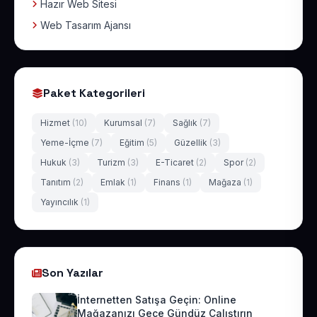
Hazır Web Sitesi
Web Tasarım Ajansı
Paket Kategorileri
Hizmet
(10)
Kurumsal
(7)
Sağlık
(7)
Yeme-İçme
(7)
Eğitim
(5)
Güzellik
(3)
Hukuk
(3)
Turizm
(3)
E-Ticaret
(2)
Spor
(2)
Tanıtım
(2)
Emlak
(1)
Finans
(1)
Mağaza
(1)
Yayıncılık
(1)
Son Yazılar
İnternetten Satışa Geçin: Online
Mağazanızı Gece Gündüz Çalıştırın