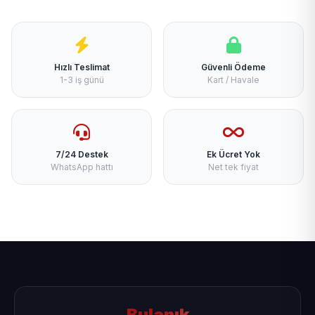
Hızlı Teslimat
Güvenli Ödeme
1-3 iş günü
Kart / Havale
7/24 Destek
Ek Ücret Yok
WhatsApp hattı
Net tek fiyat
Bulanık