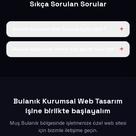
Sıkça Sorulan Sorular
Bulanık Kurumsal Web Tasarım fiyatı nedir?
Tek fiyat uygulanır: yıllık 50 USD + KDV. Bu bedele alan
adı, hosting, SSL ve temel SEO da dahildir.
Bulanık bölgesinde siteniz kaç günde hazır olur?
İçerikleriniz elimize geçtikten sonra siteniz 1-3 iş günü
içerisinde yayına alınır.
Bulanık Kurumsal Web Tasarım
işine birlikte başlayalım
Muş Bulanık bölgesinde işletmenize özel web sitesi
için bizimle iletişime geçin.