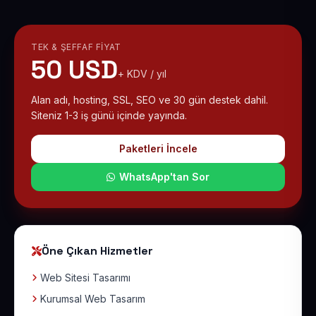
TEK & ŞEFFAF FIYAT
50 USD
+ KDV / yıl
Alan adı, hosting, SSL, SEO ve 30 gün destek dahil.
Siteniz 1-3 iş günü içinde yayında.
Paketleri İncele
WhatsApp'tan Sor
Öne Çıkan Hizmetler
Web Sitesi Tasarımı
Kurumsal Web Tasarım