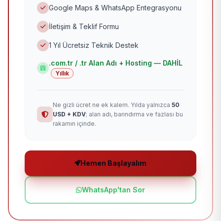
Google Maps & WhatsApp Entegrasyonu
İletişim & Teklif Formu
1 Yıl Ücretsiz Teknik Destek
.com.tr / .tr Alan Adı + Hosting — DAHİL
Yıllık
Ne gizli ücret ne ek kalem. Yılda yalnızca
50
USD + KDV
; alan adı, barındırma ve fazlası bu
rakamın içinde.
Hemen Başlayalım
WhatsApp'tan Sor