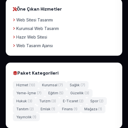
Öne Çıkan Hizmetler
Web Sitesi Tasarımı
Kurumsal Web Tasarım
Hazır Web Sitesi
Web Tasarım Ajansı
Paket Kategorileri
Hizmet
(10)
Kurumsal
(7)
Sağlık
(7)
Yeme-İçme
(7)
Eğitim
(5)
Güzellik
(3)
Hukuk
(3)
Turizm
(3)
E-Ticaret
(2)
Spor
(2)
Tanıtım
(2)
Emlak
(1)
Finans
(1)
Mağaza
(1)
Yayıncılık
(1)