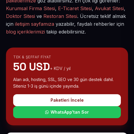
paketlerimize
göz atabilirsiniz. En çok ilgi görenler:
Kurumsal Firma Sitesi
,
E-Ticaret Sitesi
,
Avukat Sitesi
,
Doktor Sitesi
ve
Restoran Sitesi
. Ücretsiz teklif almak
için
iletişim sayfamıza
yazabilir, faydalı rehberler için
blog içeriklerimizi
takip edebilirsiniz.
TEK & ŞEFFAF FIYAT
50 USD
+ KDV / yıl
Alan adı, hosting, SSL, SEO ve 30 gün destek dahil.
Siteniz 1-3 iş günü içinde yayında.
Paketleri İncele
WhatsApp'tan Sor