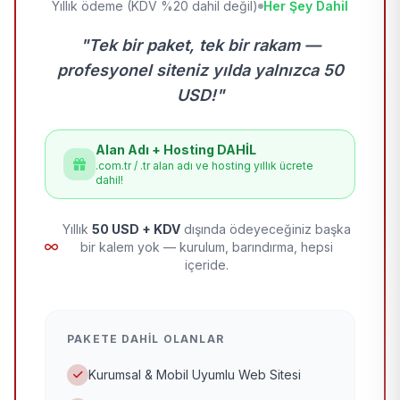
Yıllık ödeme (KDV %20 dahil değil)
Her Şey Dahil
"Tek bir paket, tek bir rakam —
profesyonel siteniz yılda yalnızca 50
USD!"
Alan Adı + Hosting DAHİL
.com.tr / .tr alan adı ve hosting yıllık ücrete
dahil!
Yıllık
50 USD + KDV
dışında ödeyeceğiniz başka
bir kalem yok — kurulum, barındırma, hepsi
içeride.
PAKETE DAHIL OLANLAR
Kurumsal & Mobil Uyumlu Web Sitesi