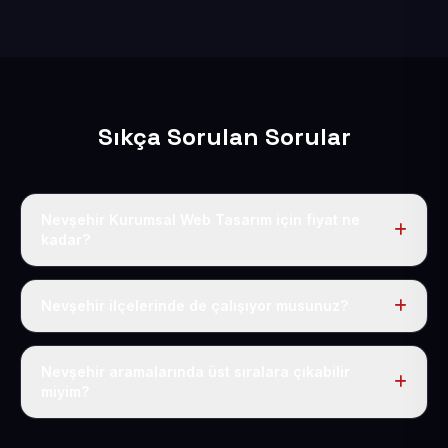
Sıkça Sorulan Sorular
Nevşehir Kurumsal Web Tasarım için fiyat ne
kadar?
Nevşehir dahil Türkiye’nin her yerinde geçerli yıllık tek
fiyatımız 50 USD + KDV’dir. Alan adı, hosting, SSL ve
Nevşehir ilçelerinde de çalışıyor musunuz?
temel SEO bu fiyatın içindedir.
Elbette; Nevşehir iline bağlı bütün ilçelere uzaktan ve
eksiksiz şekilde hizmet sunuyoruz.
Nevşehir aramalarında üst sıralara çıkabilir
miyim?
Sitenizi Nevşehir odaklı yerel SEO ve AEO içerikleriyle