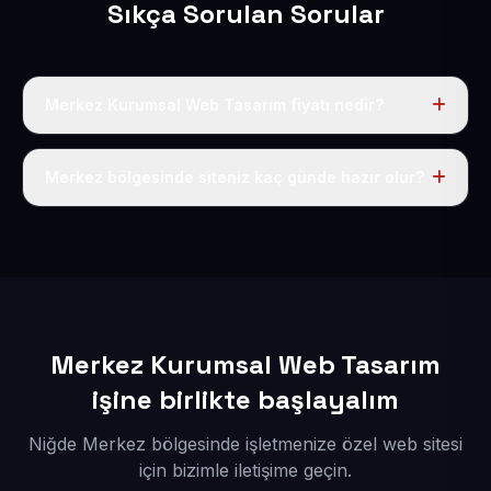
Sıkça Sorulan Sorular
Merkez Kurumsal Web Tasarım fiyatı nedir?
Tek fiyat uygulanır: yıllık 50 USD + KDV. Bu bedele alan
adı, hosting, SSL ve temel SEO da dahildir.
Merkez bölgesinde siteniz kaç günde hazır olur?
İçerikleriniz elimize geçtikten sonra siteniz 1-3 iş günü
içerisinde yayına alınır.
Merkez Kurumsal Web Tasarım
işine birlikte başlayalım
Niğde Merkez bölgesinde işletmenize özel web sitesi
için bizimle iletişime geçin.