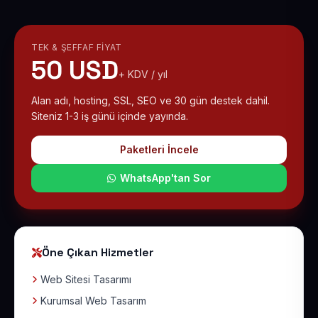
TEK & ŞEFFAF FIYAT
50 USD
+ KDV / yıl
Alan adı, hosting, SSL, SEO ve 30 gün destek dahil.
Siteniz 1-3 iş günü içinde yayında.
Paketleri İncele
WhatsApp'tan Sor
Öne Çıkan Hizmetler
Web Sitesi Tasarımı
Kurumsal Web Tasarım