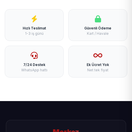
Hızlı Teslimat
Güvenli Ödeme
1-3 iş günü
Kart / Havale
7/24 Destek
Ek Ücret Yok
WhatsApp hattı
Net tek fiyat
Merkez