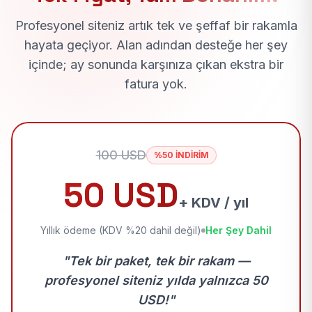
Profesyonel siteniz artık tek ve şeffaf bir rakamla
hayata geçiyor. Alan adından desteğe her şey
içinde; ay sonunda karşınıza çıkan ekstra bir
fatura yok.
100 USD
%50 İNDİRİM
50 USD
+ KDV / yıl
Yıllık ödeme (KDV %20 dahil değil)
Her Şey Dahil
"Tek bir paket, tek bir rakam —
profesyonel siteniz yılda yalnızca 50
USD!"