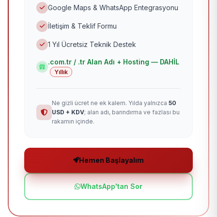
Google Maps & WhatsApp Entegrasyonu
İletişim & Teklif Formu
1 Yıl Ücretsiz Teknik Destek
.com.tr / .tr Alan Adı + Hosting — DAHİL
Yıllık
Ne gizli ücret ne ek kalem. Yılda yalnızca
50
USD + KDV
; alan adı, barındırma ve fazlası bu
rakamın içinde.
Hemen Başlayalım
WhatsApp'tan Sor