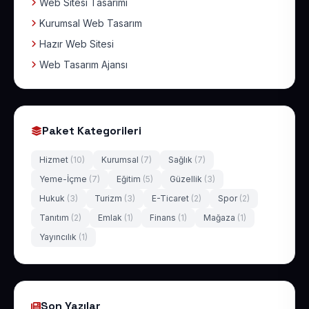
Web Sitesi Tasarımı
Kurumsal Web Tasarım
Hazır Web Sitesi
Web Tasarım Ajansı
Paket Kategorileri
Hizmet
(10)
Kurumsal
(7)
Sağlık
(7)
Yeme-İçme
(7)
Eğitim
(5)
Güzellik
(3)
Hukuk
(3)
Turizm
(3)
E-Ticaret
(2)
Spor
(2)
Tanıtım
(2)
Emlak
(1)
Finans
(1)
Mağaza
(1)
Yayıncılık
(1)
Son Yazılar