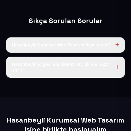
Sıkça Sorulan Sorular
Hasanbeyli Kurumsal Web Tasarım fiyatı nedir?
Tek fiyat uygulanır: yıllık 50 USD + KDV. Bu bedele alan
adı, hosting, SSL ve temel SEO da dahildir.
Hasanbeyli bölgesinde siteniz kaç günde hazır
olur?
İçerikleriniz elimize geçtikten sonra siteniz 1-3 iş günü
içerisinde yayına alınır.
Hasanbeyli Kurumsal Web Tasarım
işine birlikte başlayalım