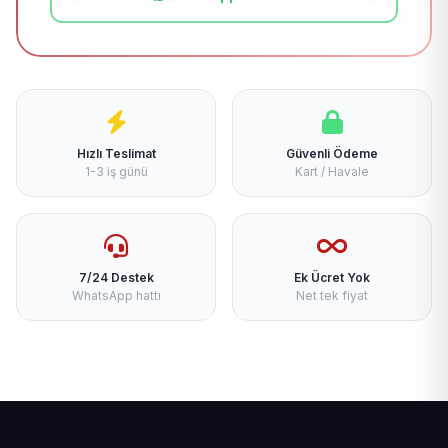
Hızlı Teslimat
Güvenli Ödeme
1-3 iş günü
Kart / Havale
7/24 Destek
Ek Ücret Yok
WhatsApp hattı
Net tek fiyat