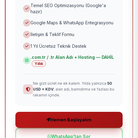
Temel SEO Optimizasyonu (Google'a
hazır)
Google Maps & WhatsApp Entegrasyonu
İletişim & Teklif Formu
1 Yıl Ücretsiz Teknik Destek
.com.tr / .tr Alan Adı + Hosting — DAHİL
Yıllık
Ne gizli ücret ne ek kalem. Yılda yalnızca
50
USD + KDV
; alan adı, barındırma ve fazlası bu
rakamın içinde.
Hemen Başlayalım
WhatsApp'tan Sor