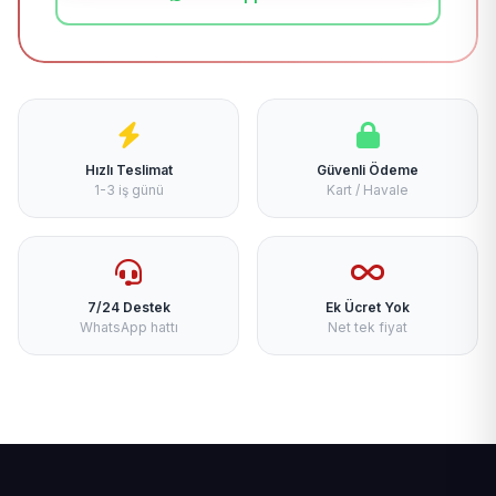
Hızlı Teslimat
Güvenli Ödeme
1-3 iş günü
Kart / Havale
7/24 Destek
Ek Ücret Yok
WhatsApp hattı
Net tek fiyat