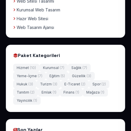
Web Sitesi Tasarımı
Kurumsal Web Tasarım
Hazır Web Sitesi
Web Tasarım Ajansı
Paket Kategorileri
Hizmet
(10)
Kurumsal
(7)
Sağlık
(7)
Yeme-İçme
(7)
Eğitim
(5)
Güzellik
(3)
Hukuk
(3)
Turizm
(3)
E-Ticaret
(2)
Spor
(2)
Tanıtım
(2)
Emlak
(1)
Finans
(1)
Mağaza
(1)
Yayıncılık
(1)
Son Yazılar