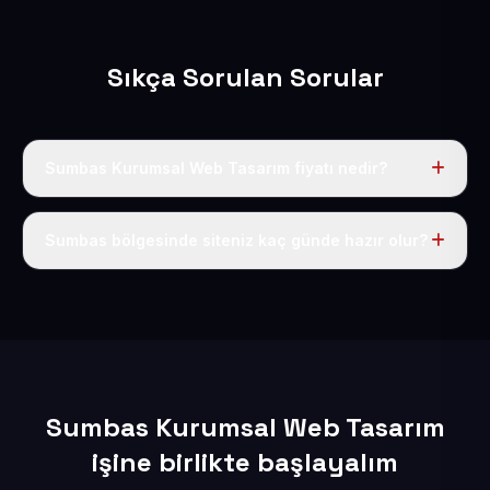
Sıkça Sorulan Sorular
Sumbas Kurumsal Web Tasarım fiyatı nedir?
Tek fiyat uygulanır: yıllık 50 USD + KDV. Bu bedele alan
adı, hosting, SSL ve temel SEO da dahildir.
Sumbas bölgesinde siteniz kaç günde hazır olur?
İçerikleriniz elimize geçtikten sonra siteniz 1-3 iş günü
içerisinde yayına alınır.
Sumbas Kurumsal Web Tasarım
işine birlikte başlayalım