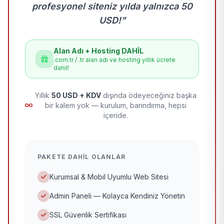
profesyonel siteniz yılda yalnızca 50
USD!"
Alan Adı + Hosting DAHİL
.com.tr / .tr alan adı ve hosting yıllık ücrete
dahil!
Yıllık
50 USD + KDV
dışında ödeyeceğiniz başka
bir kalem yok — kurulum, barındırma, hepsi
içeride.
PAKETE DAHIL OLANLAR
Kurumsal & Mobil Uyumlu Web Sitesi
Admin Paneli — Kolayca Kendiniz Yönetin
SSL Güvenlik Sertifikası