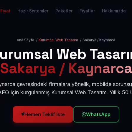
Fiyat
Hazır Sistemler
Paketler
Fiyatlar
Hakkımızda
Ana Sayfa
/
Kurumsal Web Tasarım
/
Sakarya / Kaynarca
urumsal Web Tasar
Sakarya / Kaynarc
narca çevresindeki firmalara yönelik, mobilde sorunsu
AEO için kurgulanmış Kurumsal Web Tasarım. Yıllık 50
Hemen Teklif İste
WhatsApp