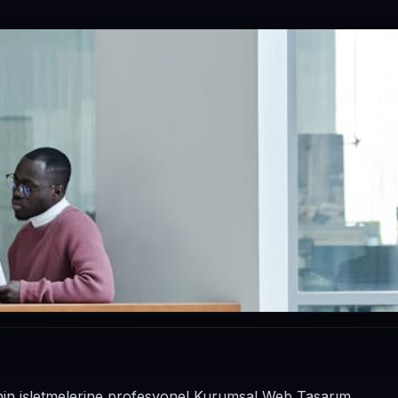
inin işletmelerine profesyonel Kurumsal Web Tasarım