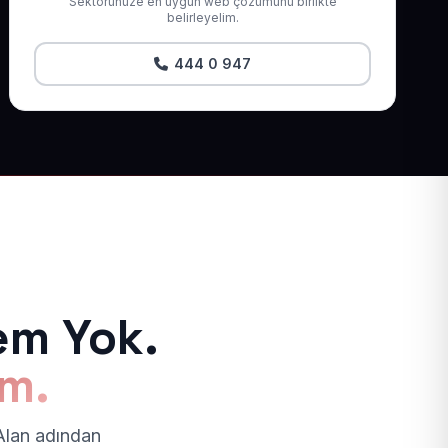
Sektörünüze en uygun web çözümünü birlikte
belirleyelim.
444 0 947
em Yok.
ım.
 Alan adından