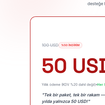
desteğe h
100 USD
%50 İNDİRİM
50 US
Yıllık ödeme (KDV %20 dahil değil)
Her 
"Tek bir paket, tek bir rakam —
yılda yalnızca 50 USD!"