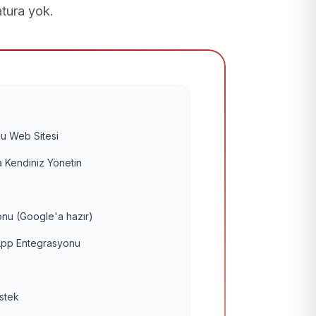
atura yok.
u Web Sitesi
 Kendiniz Yönetin
nu (Google'a hazır)
pp Entegrasyonu
estek