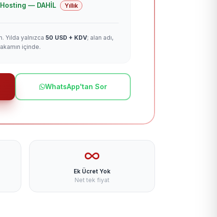
 + Hosting — DAHİL
Yıllık
m. Yılda yalnızca
50 USD + KDV
; alan adı,
rakamın içinde.
WhatsApp'tan Sor
Ek Ücret Yok
Net tek fiyat