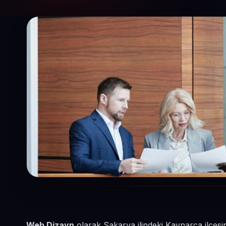
Web Dizayn
olarak Sakarya ilindeki Kaynarca ilçes