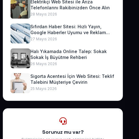
Elektrikçi Web Sitesi ile Arıza
Telefonlarını Rakibinizden Önce Alın
28 Mayıs 2026
Sıfırdan Haber Sitesi: Hızlı Yayın,
Google Haberler Uyumu ve Reklam
Geliri
27 Mayıs 2026
Halı Yıkamada Online Talep: Sokak
Sokak İş Büyütme Rehberi
26 Mayıs 2026
Sigorta Acentesi İçin Web Sitesi: Teklif
Talebini Müşteriye Çevirin
25 Mayıs 2026
Sorunuz mu var?