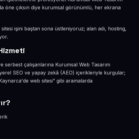
yada öne çıksın diye kurumsal görünümlü, her ekrana
itesi işini baştan sona üstleniyoruz; alan adı, hosting,
yor.
Hizmeti
ve serbest çalışanlarına Kurumsal Web Tasarım
yerel SEO ve yapay zekâ (AEO) içerikleriyle kurgular;
ynarca'de web sitesi” gibi aramalarda
ır?
erik