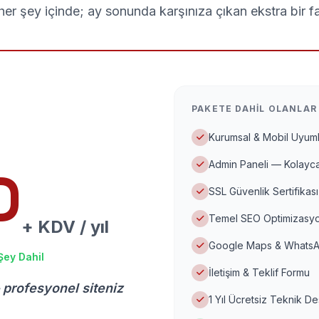
er şey içinde; ay sonunda karşınıza çıkan ekstra bir f
PAKETE DAHIL OLANLAR
Kurumsal & Mobil Uyuml
Admin Paneli — Kolayca
D
SSL Güvenlik Sertifikası
Temel SEO Optimizasyo
+ KDV / yıl
Google Maps & WhatsA
Şey Dahil
İletişim & Teklif Formu
 profesyonel siteniz
1 Yıl Ücretsiz Teknik D