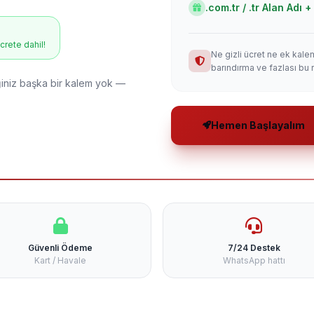
.com.tr / .tr Alan Adı
ücrete dahil!
Ne gizli ücret ne ek kale
barındırma ve fazlası bu 
niz başka bir kalem yok —
Hemen Başlayalım
Güvenli Ödeme
7/24 Destek
Kart / Havale
WhatsApp hattı