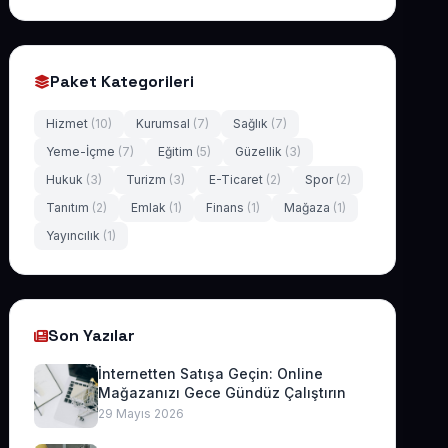
Paket Kategorileri
Hizmet
(10)
Kurumsal
(7)
Sağlık
(7)
Yeme-İçme
(7)
Eğitim
(5)
Güzellik
(3)
Hukuk
(3)
Turizm
(3)
E-Ticaret
(2)
Spor
(2)
Tanıtım
(2)
Emlak
(1)
Finans
(1)
Mağaza
(1)
Yayıncılık
(1)
Son Yazılar
İnternetten Satışa Geçin: Online
Mağazanızı Gece Gündüz Çalıştırın
29 Mayıs 2026