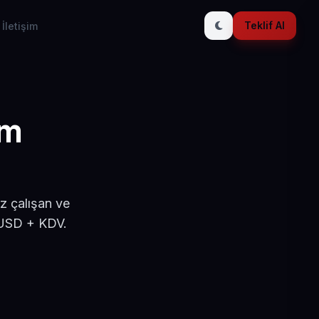
Teklif Al
İletişim
ım
a
z çalışan ve
 USD + KDV.