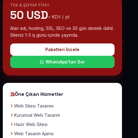
TEK & ŞEFFAF FIYAT
50 USD
+ KDV / yıl
Alan adı, hosting, SSL, SEO ve 30 gün destek dahil.
Siteniz 1-3 iş günü içinde yayında.
Paketleri İncele
WhatsApp'tan Sor
Öne Çıkan Hizmetler
Web Sitesi Tasarımı
Kurumsal Web Tasarım
Hazır Web Sitesi
Web Tasarım Ajansı