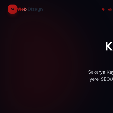
Web
Dizayn
Tek 
K
Sakarya Kay
yerel SEO/