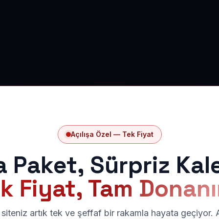
Açılışa Özel — Tek Fiyat
a Paket, Sürpriz Kal
k Fiyat, Tam Donan
siteniz artık tek ve şeffaf bir rakamla hayata geçiyor.