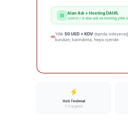
Alan Adı + Hosting DAHİL
.com.tr / .tr alan adı ve hosting yıllık 
Yıllık
50 USD + KDV
dışında ödeyeceği
kurulum, barındırma, hepsi içeride.
Hızlı Teslimat
1-3 iş günü