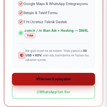
Google Maps & WhatsApp Entegrasyonu
İletişim & Teklif Formu
1 Yıl Ücretsiz Teknik Destek
.com.tr / .tr Alan Adı + Hosting — DAHİL
Yıllık
Ne gizli ücret ne ek kalem. Yılda yalnızca
50
USD + KDV
; alan adı, barındırma ve fazlası bu
rakamın içinde.
Hemen Başlayalım
WhatsApp'tan Sor