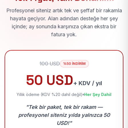
Profesyonel siteniz artık tek ve şeffaf bir rakamla
hayata geçiyor. Alan adından desteğe her şey
içinde; ay sonunda karşınıza çıkan ekstra bir
fatura yok.
100 USD
%50 İNDİRİM
50 USD
+ KDV / yıl
Yıllık ödeme (KDV %20 dahil değil)
Her Şey Dahil
"Tek bir paket, tek bir rakam —
profesyonel siteniz yılda yalnızca 50
USD!"