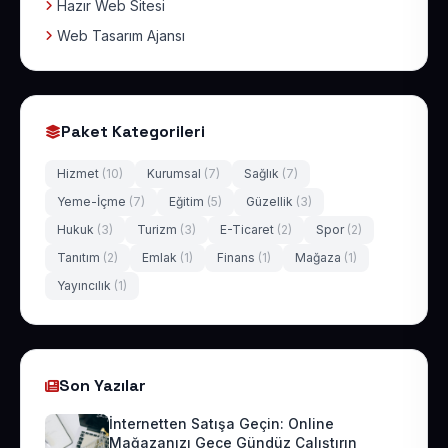
Hazır Web Sitesi
Web Tasarım Ajansı
Paket Kategorileri
Hizmet
(10)
Kurumsal
(7)
Sağlık
(7)
Yeme-İçme
(7)
Eğitim
(5)
Güzellik
(3)
Hukuk
(3)
Turizm
(3)
E-Ticaret
(2)
Spor
(2)
Tanıtım
(2)
Emlak
(1)
Finans
(1)
Mağaza
(1)
Yayıncılık
(1)
Son Yazılar
İnternetten Satışa Geçin: Online
Mağazanızı Gece Gündüz Çalıştırın