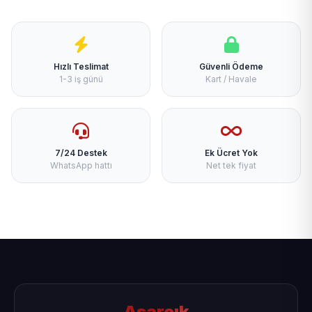
Hızlı Teslimat
Güvenli Ödeme
1-3 iş günü
Kart / Havale
7/24 Destek
Ek Ücret Yok
WhatsApp hattı
Net tek fiyat
Asarcık