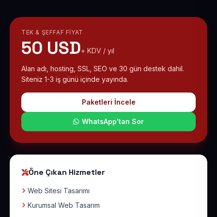
TEK & ŞEFFAF FIYAT
50 USD
+ KDV / yıl
Alan adı, hosting, SSL, SEO ve 30 gün destek dahil.
Siteniz 1-3 iş günü içinde yayında.
Paketleri İncele
WhatsApp'tan Sor
Öne Çıkan Hizmetler
Web Sitesi Tasarımı
Kurumsal Web Tasarım