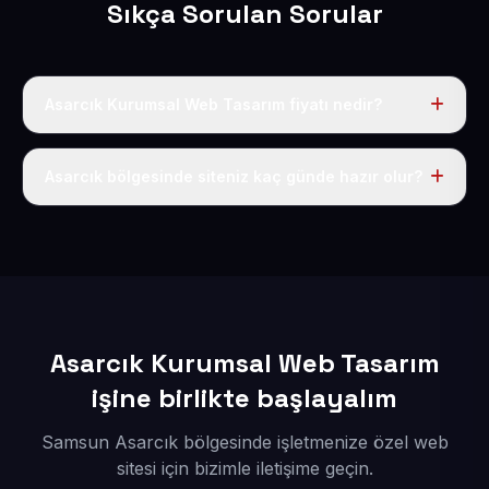
Sıkça Sorulan Sorular
Asarcık Kurumsal Web Tasarım fiyatı nedir?
Tek fiyat uygulanır: yıllık 50 USD + KDV. Bu bedele alan
adı, hosting, SSL ve temel SEO da dahildir.
Asarcık bölgesinde siteniz kaç günde hazır olur?
İçerikleriniz elimize geçtikten sonra siteniz 1-3 iş günü
içerisinde yayına alınır.
Asarcık Kurumsal Web Tasarım
işine birlikte başlayalım
Samsun Asarcık bölgesinde işletmenize özel web
sitesi için bizimle iletişime geçin.