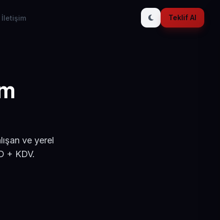
Teklif Al
İletişim
ım
lışan ve yerel
SD + KDV.