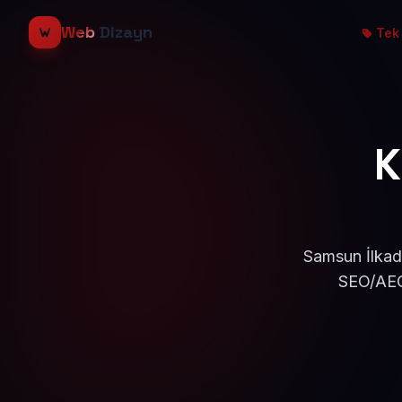
Web
Dizayn
Tek 
K
Samsun İlkadı
SEO/AEO 