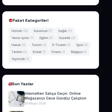
Paket Kategorileri
Hizmet
(10)
Kurumsal
(7)
Sağlık
(7)
Yeme-İçme
(7)
Eğitim
(5)
Güzellik
(3)
Hukuk
(3)
Turizm
(3)
E-Ticaret
(2)
Spor
(2)
Tanıtım
(2)
Emlak
(1)
Finans
(1)
Mağaza
(1)
Yayıncılık
(1)
Son Yazılar
İnternetten Satışa Geçin: Online
Mağazanızı Gece Gündüz Çalıştırın
29 Mayıs 2026