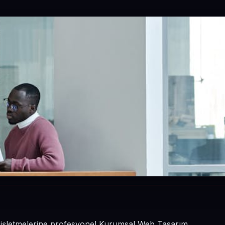
in işletmelerine profesyonel Kurumsal Web Tasarım