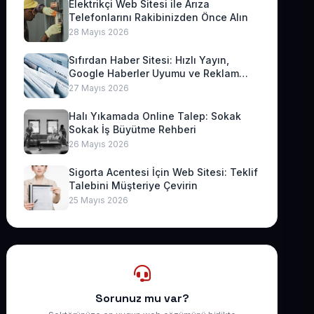
Elektrikçi Web Sitesi ile Arıza
Telefonlarını Rakibinizden Önce Alın
28 Mayıs 2026
Sıfırdan Haber Sitesi: Hızlı Yayın,
Google Haberler Uyumu ve Reklam
Geliri
27 Mayıs 2026
Halı Yıkamada Online Talep: Sokak
Sokak İş Büyütme Rehberi
26 Mayıs 2026
Sigorta Acentesi İçin Web Sitesi: Teklif
Talebini Müşteriye Çevirin
25 Mayıs 2026
Sorunuz mu var?