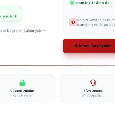
.com.tr / .tr Alan Adı
ücrete dahil!
Ne gizli ücret ne ek kale
barındırma ve fazlası bu 
niz başka bir kalem yok —
Hemen Başlayalım
Güvenli Ödeme
7/24 Destek
Kart / Havale
WhatsApp hattı