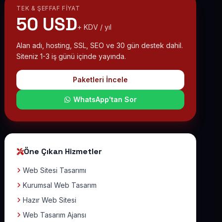
TEK & ŞEFFAF FIYAT
50 USD
+ KDV / yıl
Alan adı, hosting, SSL, SEO ve 30 gün destek dahil.
Siteniz 1-3 iş günü içinde yayında.
Paketleri İncele
WhatsApp'tan Sor
Öne Çıkan Hizmetler
Web Sitesi Tasarımı
Kurumsal Web Tasarım
Hazır Web Sitesi
Web Tasarım Ajansı