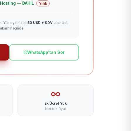
 + Hosting — DAHİL
Yıllık
m. Yılda yalnızca
50 USD + KDV
; alan adı,
rakamın içinde.
WhatsApp'tan Sor
Ek Ücret Yok
Net tek fiyat