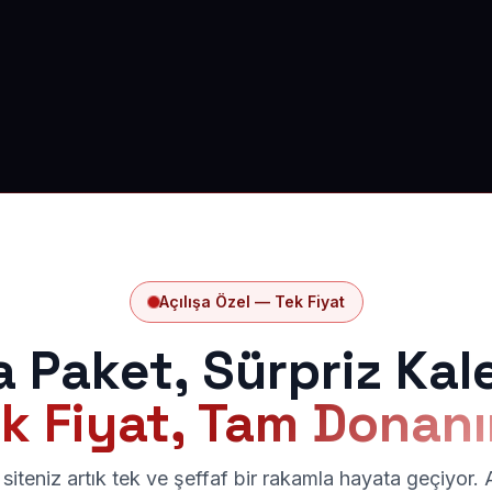
Açılışa Özel — Tek Fiyat
a Paket, Sürpriz Kal
k Fiyat, Tam Donan
siteniz artık tek ve şeffaf bir rakamla hayata geçiyor.