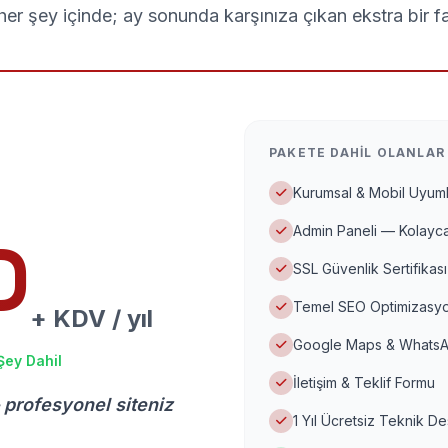
er şey içinde; ay sonunda karşınıza çıkan ekstra bir f
PAKETE DAHIL OLANLAR
Kurumsal & Mobil Uyuml
Admin Paneli — Kolayca
D
SSL Güvenlik Sertifikası
Temel SEO Optimizasyo
+ KDV / yıl
Google Maps & WhatsA
Şey Dahil
İletişim & Teklif Formu
 profesyonel siteniz
1 Yıl Ücretsiz Teknik D