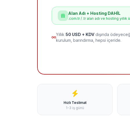
Alan Adı + Hosting DAHİL
.com.tr / .tr alan adı ve hosting yıllık 
Yıllık
50 USD + KDV
dışında ödeyeceği
kurulum, barındırma, hepsi içeride.
Hızlı Teslimat
1-3 iş günü