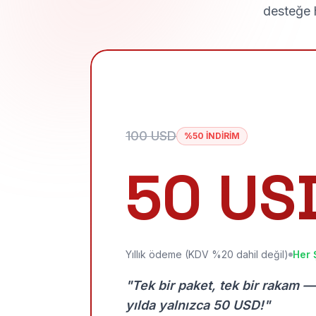
desteğe h
100 USD
%50 İNDİRİM
50 US
Yıllık ödeme (KDV %20 dahil değil)
Her 
"Tek bir paket, tek bir rakam —
yılda yalnızca 50 USD!"