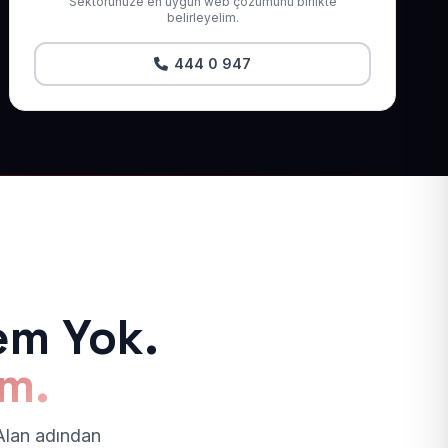
Sektörünüze en uygun web çözümünü birlikte
belirleyelim.
444 0 947
em Yok.
ım.
 Alan adından