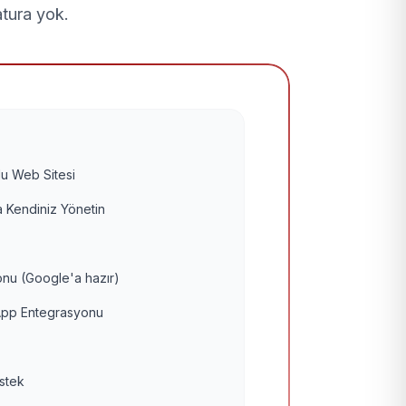
atura yok.
u Web Sitesi
 Kendiniz Yönetin
nu (Google'a hazır)
pp Entegrasyonu
estek