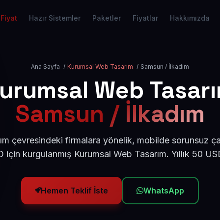
Fiyat
Hazır Sistemler
Paketler
Fiyatlar
Hakkımızda
Ana Sayfa
/
Kurumsal Web Tasarım
/
Samsun / İlkadım
urumsal Web Tasar
Samsun / İlkadım
m çevresindeki firmalara yönelik, mobilde sorunsuz ça
için kurgulanmış Kurumsal Web Tasarım. Yıllık 50 U
Hemen Teklif İste
WhatsApp