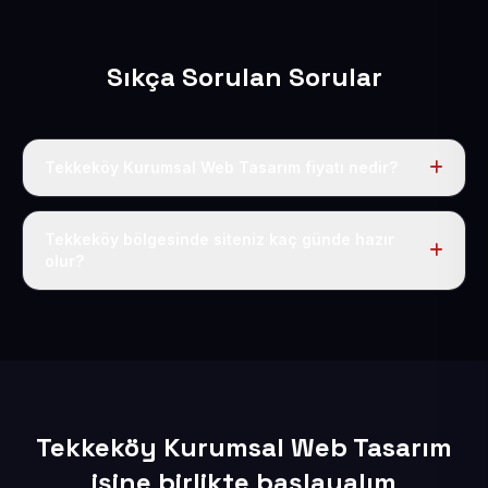
Sıkça Sorulan Sorular
Tekkeköy Kurumsal Web Tasarım fiyatı nedir?
Tek fiyat uygulanır: yıllık 50 USD + KDV. Bu bedele alan
adı, hosting, SSL ve temel SEO da dahildir.
Tekkeköy bölgesinde siteniz kaç günde hazır
olur?
İçerikleriniz elimize geçtikten sonra siteniz 1-3 iş günü
içerisinde yayına alınır.
Tekkeköy Kurumsal Web Tasarım
işine birlikte başlayalım