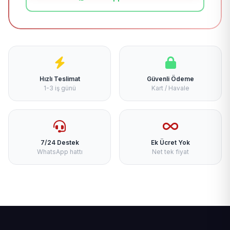
Hızlı Teslimat
Güvenli Ödeme
1-3 iş günü
Kart / Havale
7/24 Destek
Ek Ücret Yok
WhatsApp hattı
Net tek fiyat