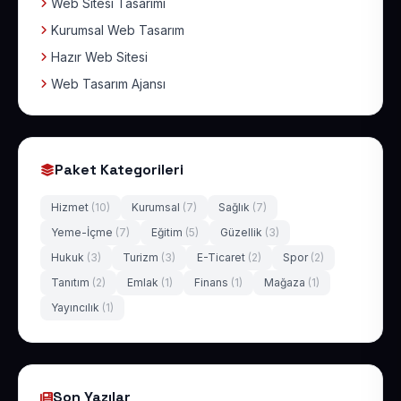
Web Sitesi Tasarımı
Kurumsal Web Tasarım
Hazır Web Sitesi
Web Tasarım Ajansı
Paket Kategorileri
Hizmet
(10)
Kurumsal
(7)
Sağlık
(7)
Yeme-İçme
(7)
Eğitim
(5)
Güzellik
(3)
Hukuk
(3)
Turizm
(3)
E-Ticaret
(2)
Spor
(2)
Tanıtım
(2)
Emlak
(1)
Finans
(1)
Mağaza
(1)
Yayıncılık
(1)
Son Yazılar