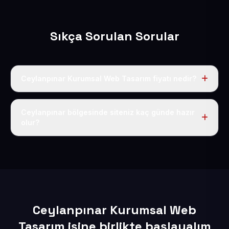
Sıkça Sorulan Sorular
Ceylanpınar Kurumsal Web Tasarım fiyatı nedir?
Tek fiyat uygulanır: yıllık 50 USD + KDV. Bu bedele alan
adı, hosting, SSL ve temel SEO da dahildir.
Ceylanpınar bölgesinde siteniz kaç günde hazır
olur?
İçerikleriniz elimize geçtikten sonra siteniz 1-3 iş günü
içerisinde yayına alınır.
Ceylanpınar Kurumsal Web
Tasarım işine birlikte başlayalım