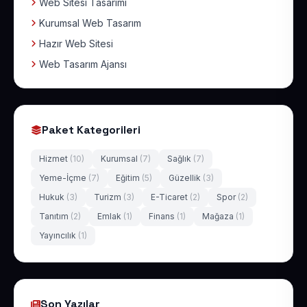
Web Sitesi Tasarımı
Kurumsal Web Tasarım
Hazır Web Sitesi
Web Tasarım Ajansı
Paket Kategorileri
Hizmet
(10)
Kurumsal
(7)
Sağlık
(7)
Yeme-İçme
(7)
Eğitim
(5)
Güzellik
(3)
Hukuk
(3)
Turizm
(3)
E-Ticaret
(2)
Spor
(2)
Tanıtım
(2)
Emlak
(1)
Finans
(1)
Mağaza
(1)
Yayıncılık
(1)
Son Yazılar