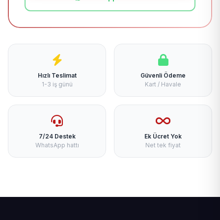
Hızlı Teslimat
Güvenli Ödeme
1-3 iş günü
Kart / Havale
7/24 Destek
Ek Ücret Yok
WhatsApp hattı
Net tek fiyat