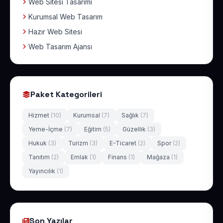
Web Sitesi Tasarımı
Kurumsal Web Tasarım
Hazır Web Sitesi
Web Tasarım Ajansı
Paket Kategorileri
Hizmet
(10)
Kurumsal
(7)
Sağlık
(7)
Yeme-İçme
(7)
Eğitim
(5)
Güzellik
(3)
Hukuk
(3)
Turizm
(3)
E-Ticaret
(2)
Spor
(2)
Tanıtım
(2)
Emlak
(1)
Finans
(1)
Mağaza
(1)
Yayıncılık
(1)
Son Yazılar