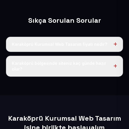
Sıkça Sorulan Sorular
Karaköprü Kurumsal Web Tasarım fiyatı nedir?
Tek fiyat uygulanır: yıllık 50 USD + KDV. Bu bedele alan
adı, hosting, SSL ve temel SEO da dahildir.
Karaköprü bölgesinde siteniz kaç günde hazır
olur?
İçerikleriniz elimize geçtikten sonra siteniz 1-3 iş günü
içerisinde yayına alınır.
Karaköprü Kurumsal Web Tasarım
işine birlikte başlayalım