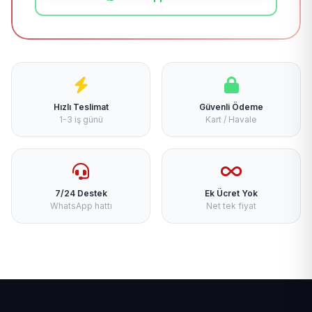
Hızlı Teslimat
Güvenli Ödeme
1-3 iş günü
Kart / Havale
7/24 Destek
Ek Ücret Yok
WhatsApp hattı
Net tek fiyat