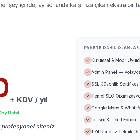
er şey içinde; ay sonunda karşınıza çıkan ekstra bir f
PAKETE DAHIL OLANLAR
Kurumsal & Mobil Uyuml
Admin Paneli — Kolayca
D
SSL Güvenlik Sertifikası
Temel SEO Optimizasyo
+ KDV / yıl
Google Maps & WhatsA
Şey Dahil
İletişim & Teklif Formu
 profesyonel siteniz
1 Yıl Ücretsiz Teknik D