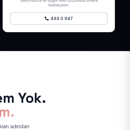
Sektörünüze en uygun web çözümünü birlikte
belirleyelim.
444 0 947
em Yok.
ım.
 Alan adından