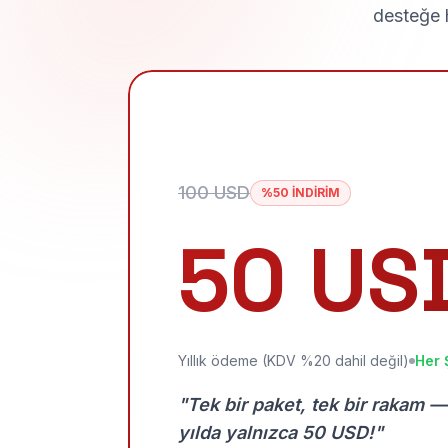
desteğe h
100 USD
%50 İNDİRİM
50 US
Yıllık ödeme (KDV %20 dahil değil)
Her 
"Tek bir paket, tek bir rakam —
yılda yalnızca 50 USD!"