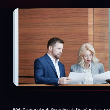
Web Dizayn
olarak Sinop ilindeki Durağan ilçesini