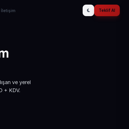
Teklif Al
İletişim
ım
ışan ve yerel
SD + KDV.