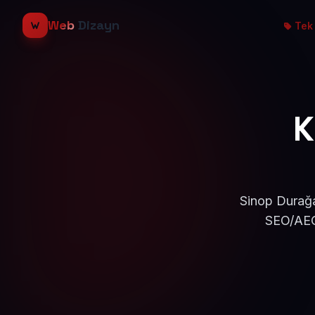
Web
Dizayn
Tek 
K
Sinop Durağa
SEO/AEO 