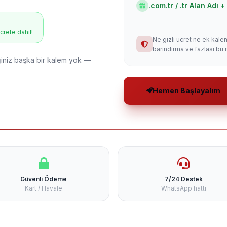
.com.tr / .tr Alan Adı
ücrete dahil!
Ne gizli ücret ne ek kale
barındırma ve fazlası bu 
niz başka bir kalem yok —
Hemen Başlayalım
Güvenli Ödeme
7/24 Destek
Kart / Havale
WhatsApp hattı