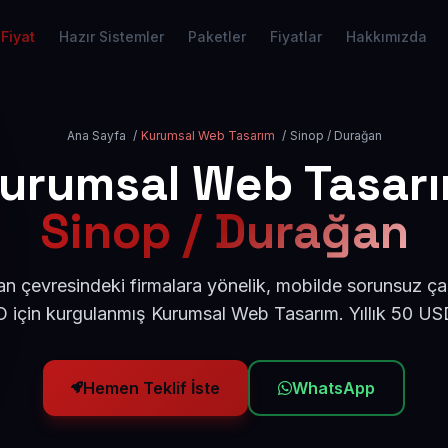
Fiyat
Hazır Sistemler
Paketler
Fiyatlar
Hakkımızda
Ana Sayfa
/
Kurumsal Web Tasarım
/
Sinop / Durağan
urumsal Web Tasar
Sinop / Durağan
n çevresindeki firmalara yönelik, mobilde sorunsuz çal
için kurgulanmış Kurumsal Web Tasarım. Yıllık 50 U
Hemen Teklif İste
WhatsApp