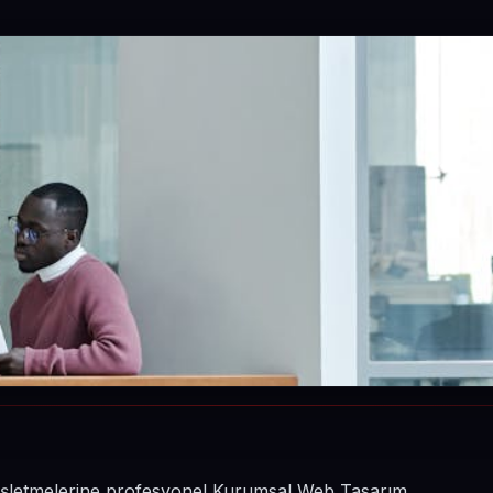
n işletmelerine profesyonel Kurumsal Web Tasarım