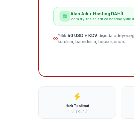
Alan Adı + Hosting DAHİL
.com.tr / .tr alan adı ve hosting yıllık 
Yıllık
50 USD + KDV
dışında ödeyeceği
kurulum, barındırma, hepsi içeride.
Hızlı Teslimat
1-3 iş günü