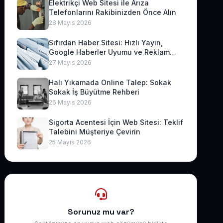
Elektrikçi Web Sitesi ile Arıza
Telefonlarını Rakibinizden Önce Alın
28 Mayıs 2026
Sıfırdan Haber Sitesi: Hızlı Yayın,
Google Haberler Uyumu ve Reklam
Geliri
27 Mayıs 2026
Halı Yıkamada Online Talep: Sokak
Sokak İş Büyütme Rehberi
26 Mayıs 2026
Sigorta Acentesi İçin Web Sitesi: Teklif
Talebini Müşteriye Çevirin
25 Mayıs 2026
Sorunuz mu var?