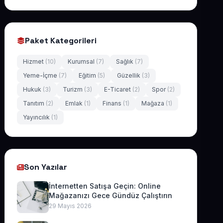
Paket Kategorileri
Hizmet
(10)
Kurumsal
(7)
Sağlık
(7)
Yeme-İçme
(7)
Eğitim
(5)
Güzellik
(3)
Hukuk
(3)
Turizm
(3)
E-Ticaret
(2)
Spor
(2)
Tanıtım
(2)
Emlak
(1)
Finans
(1)
Mağaza
(1)
Yayıncılık
(1)
Son Yazılar
İnternetten Satışa Geçin: Online
Mağazanızı Gece Gündüz Çalıştırın
29 Mayıs 2026