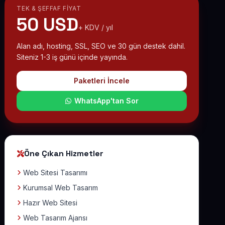
TEK & ŞEFFAF FIYAT
50 USD
+ KDV / yıl
Alan adı, hosting, SSL, SEO ve 30 gün destek dahil.
Siteniz 1-3 iş günü içinde yayında.
Paketleri İncele
WhatsApp'tan Sor
Öne Çıkan Hizmetler
Web Sitesi Tasarımı
Kurumsal Web Tasarım
Hazır Web Sitesi
Web Tasarım Ajansı