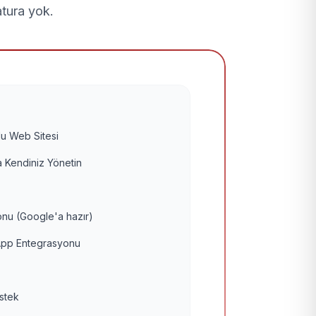
atura yok.
u Web Sitesi
 Kendiniz Yönetin
nu (Google'a hazır)
pp Entegrasyonu
estek