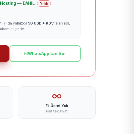
 + Hosting — DAHİL
Yıllık
m. Yılda yalnızca
50 USD + KDV
; alan adı,
rakamın içinde.
WhatsApp'tan Sor
Ek Ücret Yok
Net tek fiyat