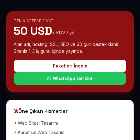
TEK & ŞEFFAF FIYAT
50 USD
+ KDV / yıl
Alan adı, hosting, SSL, SEO ve 30 gün destek dahil.
Siteniz 1-3 iş günü içinde yayında.
Paketleri İncele
WhatsApp'tan Sor
Öne Çıkan Hizmetler
Web Sitesi Tasarımı
Kurumsal Web Tasarım