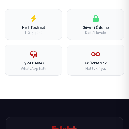
Hızlı Teslimat
Güvenli Ödeme
1-3 iş günü
Kart / Havale
7/24 Destek
Ek Ücret Yok
WhatsApp hattı
Net tek fiyat
Erfelek