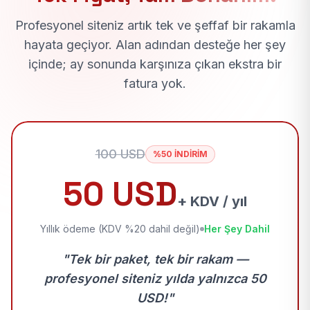
Profesyonel siteniz artık tek ve şeffaf bir rakamla
hayata geçiyor. Alan adından desteğe her şey
içinde; ay sonunda karşınıza çıkan ekstra bir
fatura yok.
100 USD
%50 İNDİRİM
50 USD
+ KDV / yıl
Yıllık ödeme (KDV %20 dahil değil)
Her Şey Dahil
"Tek bir paket, tek bir rakam —
profesyonel siteniz yılda yalnızca 50
USD!"