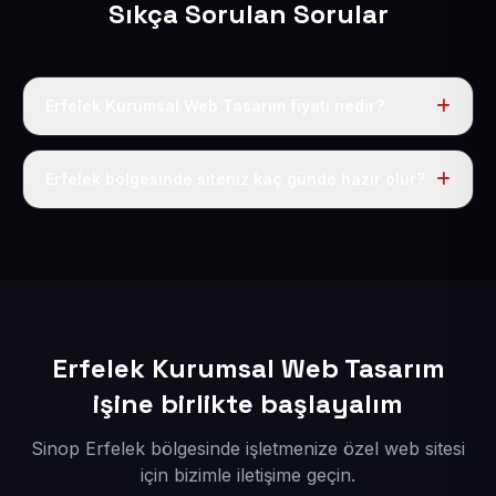
Sıkça Sorulan Sorular
Erfelek Kurumsal Web Tasarım fiyatı nedir?
Tek fiyat uygulanır: yıllık 50 USD + KDV. Bu bedele alan
adı, hosting, SSL ve temel SEO da dahildir.
Erfelek bölgesinde siteniz kaç günde hazır olur?
İçerikleriniz elimize geçtikten sonra siteniz 1-3 iş günü
içerisinde yayına alınır.
Erfelek Kurumsal Web Tasarım
işine birlikte başlayalım
Sinop Erfelek bölgesinde işletmenize özel web sitesi
için bizimle iletişime geçin.