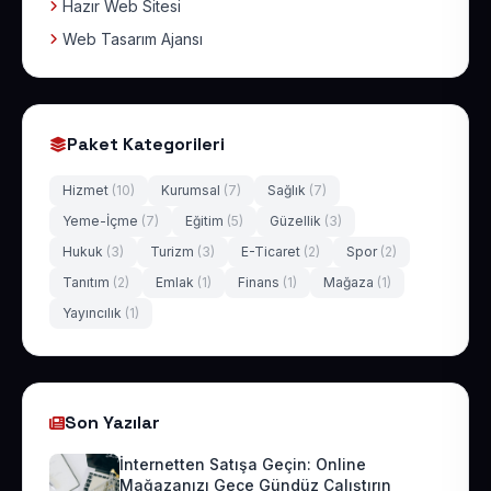
Hazır Web Sitesi
Web Tasarım Ajansı
Paket Kategorileri
Hizmet
(10)
Kurumsal
(7)
Sağlık
(7)
Yeme-İçme
(7)
Eğitim
(5)
Güzellik
(3)
Hukuk
(3)
Turizm
(3)
E-Ticaret
(2)
Spor
(2)
Tanıtım
(2)
Emlak
(1)
Finans
(1)
Mağaza
(1)
Yayıncılık
(1)
Son Yazılar
İnternetten Satışa Geçin: Online
Mağazanızı Gece Gündüz Çalıştırın