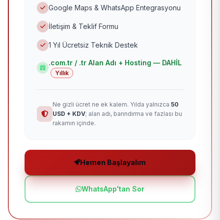
Google Maps & WhatsApp Entegrasyonu
İletişim & Teklif Formu
1 Yıl Ücretsiz Teknik Destek
.com.tr / .tr Alan Adı + Hosting — DAHİL
Yıllık
Ne gizli ücret ne ek kalem. Yılda yalnızca
50
USD + KDV
; alan adı, barındırma ve fazlası bu
rakamın içinde.
Hemen Başlayalım
WhatsApp'tan Sor