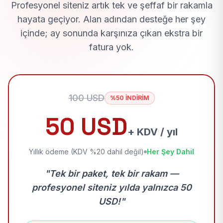
Profesyonel siteniz artık tek ve şeffaf bir rakamla
hayata geçiyor. Alan adından desteğe her şey
içinde; ay sonunda karşınıza çıkan ekstra bir
fatura yok.
100 USD
%50 İNDİRİM
50 USD
+ KDV / yıl
Yıllık ödeme (KDV %20 dahil değil)
Her Şey Dahil
"Tek bir paket, tek bir rakam —
profesyonel siteniz yılda yalnızca 50
USD!"