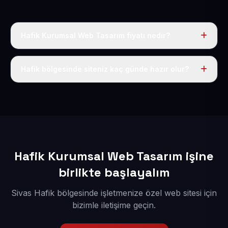
Hafik Kurumsal Web Tasarım fiyatı nedir?
Tek fiyat uygulanır: yıllık 50 USD + KDV. Bu bedele alan
adı, hosting, SSL ve temel SEO da dahildir.
Hafik bölgesinde siteniz kaç günde hazır olur?
İçerikleriniz elimize geçtikten sonra siteniz 1-3 iş günü
içerisinde yayına alınır.
Hafik Kurumsal Web Tasarım işine
birlikte başlayalım
Sivas Hafik bölgesinde işletmenize özel web sitesi için
bizimle iletişime geçin.