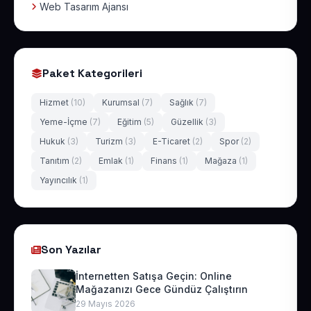
Web Tasarım Ajansı
Paket Kategorileri
Hizmet
(10)
Kurumsal
(7)
Sağlık
(7)
Yeme-İçme
(7)
Eğitim
(5)
Güzellik
(3)
Hukuk
(3)
Turizm
(3)
E-Ticaret
(2)
Spor
(2)
Tanıtım
(2)
Emlak
(1)
Finans
(1)
Mağaza
(1)
Yayıncılık
(1)
Son Yazılar
İnternetten Satışa Geçin: Online
Mağazanızı Gece Gündüz Çalıştırın
29 Mayıs 2026