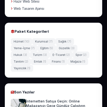
Hazır Web Sitesi
Web Tasarım Ajansı
Paket Kategorileri
Hizmet
(10)
Kurumsal
(7)
Sağlık
(7)
Yeme-İçme
(7)
Eğitim
(5)
Güzellik
(3)
Hukuk
(3)
Turizm
(3)
E-Ticaret
(2)
Spor
(2)
Tanıtım
(2)
Emlak
(1)
Finans
(1)
Mağaza
(1)
Yayıncılık
(1)
Son Yazılar
İnternetten Satışa Geçin: Online
Mağazanızı Gece Gündüz Çalıştırın