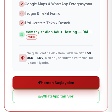
Google Maps & WhatsApp Entegrasyonu
İletişim & Teklif Formu
1 Yıl Ücretsiz Teknik Destek
.com.tr / .tr Alan Adı + Hosting — DAHİL
Yıllık
Ne gizli ücret ne ek kalem. Yılda yalnızca
50
USD + KDV
; alan adı, barındırma ve fazlası bu
rakamın içinde.
Hemen Başlayalım
WhatsApp'tan Sor