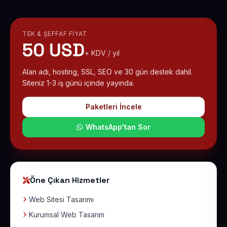
TEK & ŞEFFAF FIYAT
50 USD
+ KDV / yıl
Alan adı, hosting, SSL, SEO ve 30 gün destek dahil.
Siteniz 1-3 iş günü içinde yayında.
Paketleri İncele
WhatsApp'tan Sor
Öne Çıkan Hizmetler
Web Sitesi Tasarımı
Kurumsal Web Tasarım