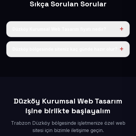
Sıkça Sorulan Sorular
Düzköy Kurumsal Web Tasarım fiyatı nedir?
Tek fiyat uygulanır: yıllık 50 USD + KDV. Bu bedele alan
adı, hosting, SSL ve temel SEO da dahildir.
Düzköy bölgesinde siteniz kaç günde hazır olur?
İçerikleriniz elimize geçtikten sonra siteniz 1-3 iş günü
içerisinde yayına alınır.
Düzköy Kurumsal Web Tasarım
işine birlikte başlayalım
Trabzon Düzköy bölgesinde işletmenize özel web
sitesi için bizimle iletişime geçin.