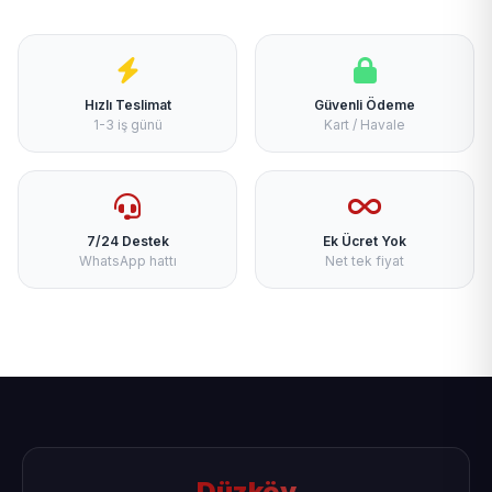
Hızlı Teslimat
Güvenli Ödeme
1-3 iş günü
Kart / Havale
7/24 Destek
Ek Ücret Yok
WhatsApp hattı
Net tek fiyat
Düzköy