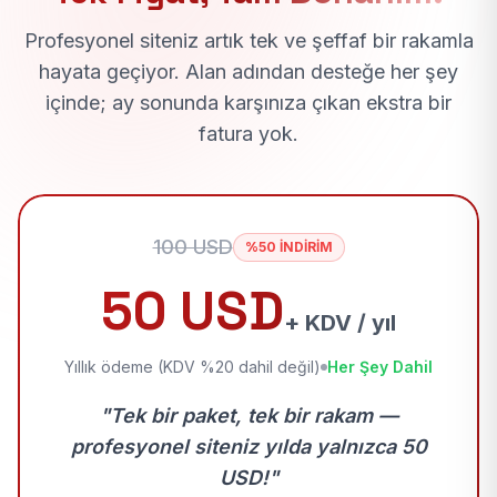
Profesyonel siteniz artık tek ve şeffaf bir rakamla
hayata geçiyor. Alan adından desteğe her şey
içinde; ay sonunda karşınıza çıkan ekstra bir
fatura yok.
100 USD
%50 İNDİRİM
50 USD
+ KDV / yıl
Yıllık ödeme (KDV %20 dahil değil)
Her Şey Dahil
"Tek bir paket, tek bir rakam —
profesyonel siteniz yılda yalnızca 50
USD!"