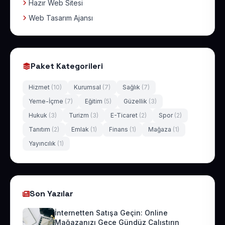
Hazır Web Sitesi
Web Tasarım Ajansı
Paket Kategorileri
Hizmet
(10)
Kurumsal
(7)
Sağlık
(7)
Yeme-İçme
(7)
Eğitim
(5)
Güzellik
(3)
Hukuk
(3)
Turizm
(3)
E-Ticaret
(2)
Spor
(2)
Tanıtım
(2)
Emlak
(1)
Finans
(1)
Mağaza
(1)
Yayıncılık
(1)
Son Yazılar
İnternetten Satışa Geçin: Online
Mağazanızı Gece Gündüz Çalıştırın