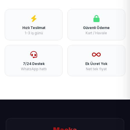
Hızlı Teslimat
Güvenli Ödeme
1-3 iş günü
Kart / Havale
7/24 Destek
Ek Ücret Yok
WhatsApp hattı
Net tek fiyat
Maçka