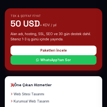
TEK & ŞEFFAF FIYAT
50 USD
+ KDV / yıl
Alan adı, hosting, SSL, SEO ve 30 gün destek dahil.
Siteniz 1-3 iş günü içinde yayında.
Paketleri İncele
WhatsApp'tan Sor
Öne Çıkan Hizmetler
Web Sitesi Tasarımı
Kurumsal Web Tasarım