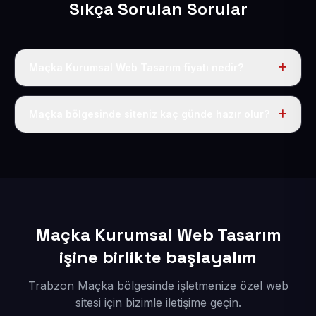
Sıkça Sorulan Sorular
Maçka Kurumsal Web Tasarım fiyatı nedir?
Tek fiyat uygulanır: yıllık 50 USD + KDV. Bu bedele alan
adı, hosting, SSL ve temel SEO da dahildir.
Maçka bölgesinde siteniz kaç günde hazır olur?
İçerikleriniz elimize geçtikten sonra siteniz 1-3 iş günü
içerisinde yayına alınır.
Maçka Kurumsal Web Tasarım
işine birlikte başlayalım
Trabzon Maçka bölgesinde işletmenize özel web
sitesi için bizimle iletişime geçin.