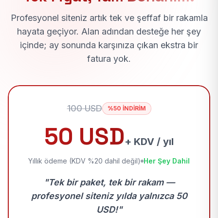
Profesyonel siteniz artık tek ve şeffaf bir rakamla
hayata geçiyor. Alan adından desteğe her şey
içinde; ay sonunda karşınıza çıkan ekstra bir
fatura yok.
100 USD
%50 İNDİRİM
50 USD
+ KDV / yıl
Yıllık ödeme (KDV %20 dahil değil)
Her Şey Dahil
"Tek bir paket, tek bir rakam —
profesyonel siteniz yılda yalnızca 50
USD!"