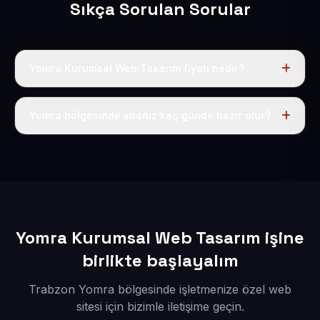
Sıkça Sorulan Sorular
Yomra Kurumsal Web Tasarım fiyatı nedir?
Tek fiyat uygulanır: yıllık 50 USD + KDV. Bu bedele alan
adı, hosting, SSL ve temel SEO da dahildir.
Yomra bölgesinde siteniz kaç günde hazır olur?
İçerikleriniz elimize geçtikten sonra siteniz 1-3 iş günü
içerisinde yayına alınır.
Yomra Kurumsal Web Tasarım işine
birlikte başlayalım
Trabzon Yomra bölgesinde işletmenize özel web
sitesi için bizimle iletişime geçin.