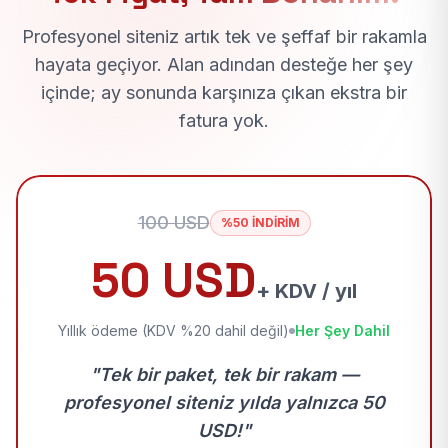
Profesyonel siteniz artık tek ve şeffaf bir rakamla
hayata geçiyor. Alan adından desteğe her şey
içinde; ay sonunda karşınıza çıkan ekstra bir
fatura yok.
100 USD
%50 İNDİRİM
50 USD
+ KDV / yıl
Yıllık ödeme (KDV %20 dahil değil)
Her Şey Dahil
"Tek bir paket, tek bir rakam —
profesyonel siteniz yılda yalnızca 50
USD!"