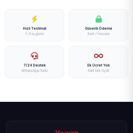
Hızlı Teslimat
Güvenli Ödeme
1-3 iş günü
Kart / Havale
7/24 Destek
Ek Ücret Yok
WhatsApp hattı
Net tek fiyat
Yomra