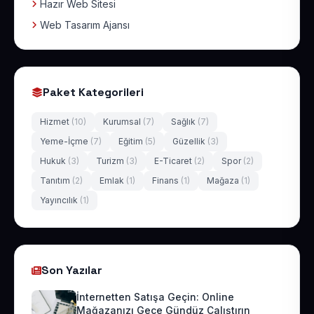
Hazır Web Sitesi
Web Tasarım Ajansı
Paket Kategorileri
Hizmet
(10)
Kurumsal
(7)
Sağlık
(7)
Yeme-İçme
(7)
Eğitim
(5)
Güzellik
(3)
Hukuk
(3)
Turizm
(3)
E-Ticaret
(2)
Spor
(2)
Tanıtım
(2)
Emlak
(1)
Finans
(1)
Mağaza
(1)
Yayıncılık
(1)
Son Yazılar
İnternetten Satışa Geçin: Online
Mağazanızı Gece Gündüz Çalıştırın