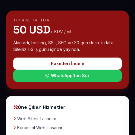
TEK & ŞEFFAF FIYAT
50 USD
+ KDV / yıl
Alan adı, hosting, SSL, SEO ve 30 gün destek dahil.
Siteniz 1-3 iş günü içinde yayında.
Paketleri İncele
WhatsApp'tan Sor
Öne Çıkan Hizmetler
Web Sitesi Tasarımı
Kurumsal Web Tasarım