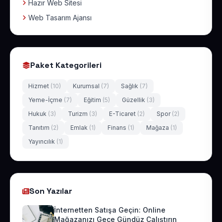
Hazır Web Sitesi
Web Tasarım Ajansı
Paket Kategorileri
Hizmet
(10)
Kurumsal
(7)
Sağlık
(7)
Yeme-İçme
(7)
Eğitim
(5)
Güzellik
(3)
Hukuk
(3)
Turizm
(3)
E-Ticaret
(2)
Spor
(2)
Tanıtım
(2)
Emlak
(1)
Finans
(1)
Mağaza
(1)
Yayıncılık
(1)
Son Yazılar
İnternetten Satışa Geçin: Online
Mağazanızı Gece Gündüz Çalıştırın