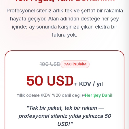
Profesyonel siteniz artık tek ve şeffaf bir rakamla
hayata geçiyor. Alan adından desteğe her şey
içinde; ay sonunda karşınıza çıkan ekstra bir
fatura yok.
100 USD
%50 İNDİRİM
50 USD
+ KDV / yıl
Yıllık ödeme (KDV %20 dahil değil)
Her Şey Dahil
"Tek bir paket, tek bir rakam —
profesyonel siteniz yılda yalnızca 50
USD!"