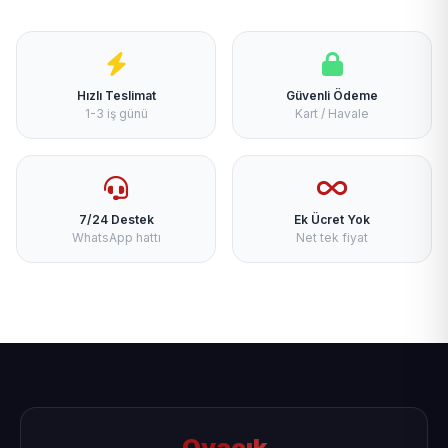
Hızlı Teslimat
Güvenli Ödeme
1-3 iş günü
Kart / Havale
7/24 Destek
Ek Ücret Yok
WhatsApp hattı
Net tek fiyat
Ovacık