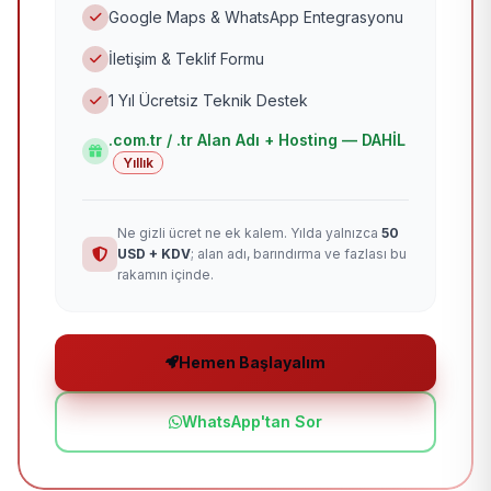
Google Maps & WhatsApp Entegrasyonu
İletişim & Teklif Formu
1 Yıl Ücretsiz Teknik Destek
.com.tr / .tr Alan Adı + Hosting — DAHİL
Yıllık
Ne gizli ücret ne ek kalem. Yılda yalnızca
50
USD + KDV
; alan adı, barındırma ve fazlası bu
rakamın içinde.
Hemen Başlayalım
WhatsApp'tan Sor