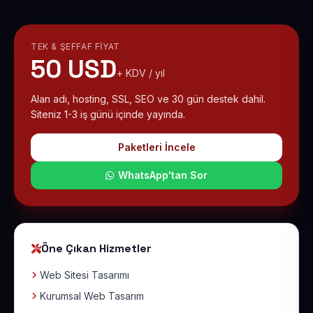
TEK & ŞEFFAF FIYAT
50 USD
+ KDV / yıl
Alan adı, hosting, SSL, SEO ve 30 gün destek dahil.
Siteniz 1-3 iş günü içinde yayında.
Paketleri İncele
WhatsApp'tan Sor
Öne Çıkan Hizmetler
Web Sitesi Tasarımı
Kurumsal Web Tasarım