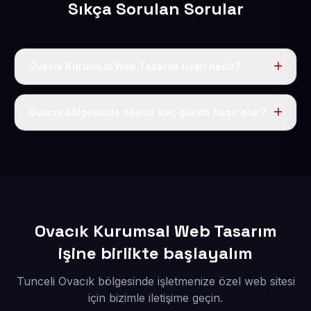
Sıkça Sorulan Sorular
Ovacık Kurumsal Web Tasarım fiyatı nedir?
Tek fiyat uygulanır: yıllık 50 USD + KDV. Bu bedele alan
adı, hosting, SSL ve temel SEO da dahildir.
Ovacık bölgesinde siteniz kaç günde hazır olur?
İçerikleriniz elimize geçtikten sonra siteniz 1-3 iş günü
içerisinde yayına alınır.
Ovacık Kurumsal Web Tasarım
işine birlikte başlayalım
Tunceli Ovacık bölgesinde işletmenize özel web sitesi
için bizimle iletişime geçin.