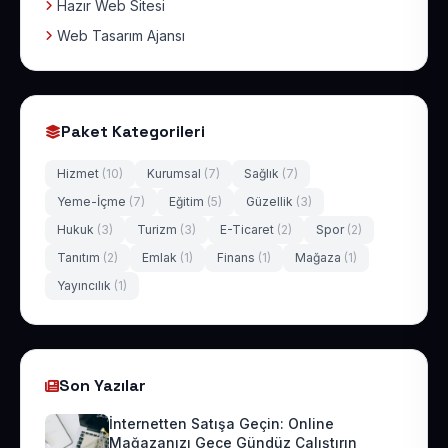
Hazır Web Sitesi
Web Tasarım Ajansı
Paket Kategorileri
Hizmet
(10)
Kurumsal
(7)
Sağlık
(7)
Yeme-İçme
(7)
Eğitim
(5)
Güzellik
(3)
Hukuk
(3)
Turizm
(3)
E-Ticaret
(2)
Spor
(2)
Tanıtım
(2)
Emlak
(1)
Finans
(1)
Mağaza
(1)
Yayıncılık
(1)
Son Yazılar
İnternetten Satışa Geçin: Online
Mağazanızı Gece Gündüz Çalıştırın