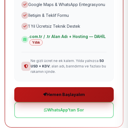
Google Maps & WhatsApp Entegrasyonu
İletişim & Teklif Formu
1 Yıl Ücretsiz Teknik Destek
.com.tr / .tr Alan Adı + Hosting — DAHİL
Yıllık
Ne gizli ücret ne ek kalem. Yılda yalnızca
50
USD + KDV
; alan adı, barındırma ve fazlası bu
rakamın içinde.
Hemen Başlayalım
WhatsApp'tan Sor