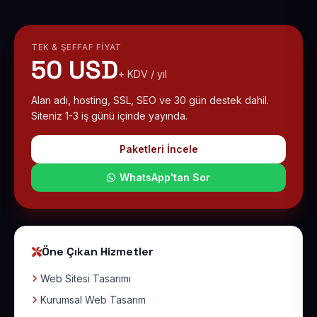
TEK & ŞEFFAF FIYAT
50 USD
+ KDV / yıl
Alan adı, hosting, SSL, SEO ve 30 gün destek dahil.
Siteniz 1-3 iş günü içinde yayında.
Paketleri İncele
WhatsApp'tan Sor
Öne Çıkan Hizmetler
Web Sitesi Tasarımı
Kurumsal Web Tasarım