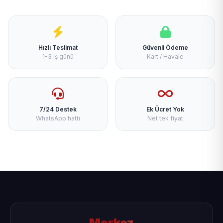
Hızlı Teslimat
Güvenli Ödeme
1-3 iş günü
Kart / Havale
7/24 Destek
Ek Ücret Yok
WhatsApp hattı
Net tek fiyat
Merkez