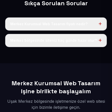
Sıkça Sorulan Sorular
Merkez Kurumsal Web Tasarım fiyatı nedir?
Tek fiyat uygulanır: yıllık 50 USD + KDV. Bu bedele alan
adı, hosting, SSL ve temel SEO da dahildir.
Merkez bölgesinde siteniz kaç günde hazır olur?
İçerikleriniz elimize geçtikten sonra siteniz 1-3 iş günü
içerisinde yayına alınır.
Merkez Kurumsal Web Tasarım
işine birlikte başlayalım
Uşak Merkez bölgesinde işletmenize özel web sitesi
için bizimle iletişime geçin.