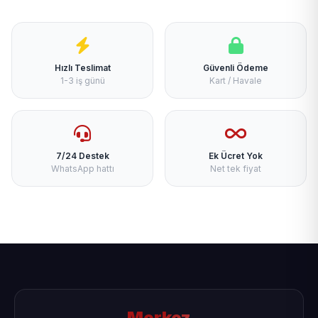
Hızlı Teslimat
Güvenli Ödeme
1-3 iş günü
Kart / Havale
7/24 Destek
Ek Ücret Yok
WhatsApp hattı
Net tek fiyat
Merkez