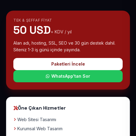
TEK & ŞEFFAF FIYAT
50 USD
+ KDV / yıl
Alan adı, hosting, SSL, SEO ve 30 gün destek dahil.
Siteniz 1-3 iş günü içinde yayında.
Paketleri İncele
WhatsApp'tan Sor
Öne Çıkan Hizmetler
Web Sitesi Tasarımı
Kurumsal Web Tasarım