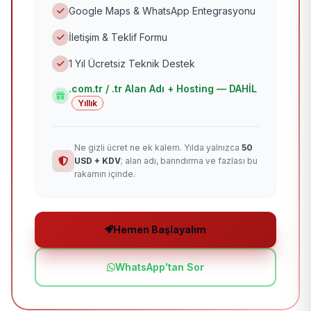
Google Maps & WhatsApp Entegrasyonu
İletişim & Teklif Formu
1 Yıl Ücretsiz Teknik Destek
.com.tr / .tr Alan Adı + Hosting — DAHİL
Yıllık
Ne gizli ücret ne ek kalem. Yılda yalnızca
50
USD + KDV
; alan adı, barındırma ve fazlası bu
rakamın içinde.
Hemen Başlayalım
WhatsApp'tan Sor