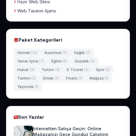
Hazır Web Sitesi
Web Tasarım Ajansı
Paket Kategorileri
Hizmet
(10)
Kurumsal
(7)
Sağlık
(7)
Yeme-İçme
(7)
Eğitim
(5)
Güzellik
(3)
Hukuk
(3)
Turizm
(3)
E-Ticaret
(2)
Spor
(2)
Tanıtım
(2)
Emlak
(1)
Finans
(1)
Mağaza
(1)
Yayıncılık
(1)
Son Yazılar
İnternetten Satışa Geçin: Online
Mağazanızı Gece Gündüz Çalıştırın