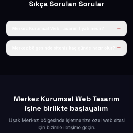
Sıkça Sorulan Sorular
Merkez Kurumsal Web Tasarım fiyatı nedir?
Tek fiyat uygulanır: yıllık 50 USD + KDV. Bu bedele alan
adı, hosting, SSL ve temel SEO da dahildir.
Merkez bölgesinde siteniz kaç günde hazır olur?
İçerikleriniz elimize geçtikten sonra siteniz 1-3 iş günü
içerisinde yayına alınır.
Merkez Kurumsal Web Tasarım
işine birlikte başlayalım
Uşak Merkez bölgesinde işletmenize özel web sitesi
için bizimle iletişime geçin.