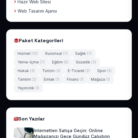
Hazır Web Sitesi
Web Tasarım Ajansı
Paket Kategorileri
Hizmet
(10)
Kurumsal
(7)
Sağlık
(7)
Yeme-İçme
(7)
Eğitim
(5)
Güzellik
(3)
Hukuk
(3)
Turizm
(3)
E-Ticaret
(2)
Spor
(2)
Tanıtım
(2)
Emlak
(1)
Finans
(1)
Mağaza
(1)
Yayıncılık
(1)
Son Yazılar
İnternetten Satışa Geçin: Online
Mağazanızı Gece Gündüz Çalıştırın