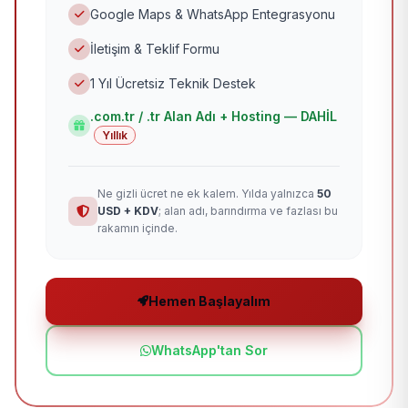
Google Maps & WhatsApp Entegrasyonu
İletişim & Teklif Formu
1 Yıl Ücretsiz Teknik Destek
.com.tr / .tr Alan Adı + Hosting — DAHİL
Yıllık
Ne gizli ücret ne ek kalem. Yılda yalnızca
50
USD + KDV
; alan adı, barındırma ve fazlası bu
rakamın içinde.
Hemen Başlayalım
WhatsApp'tan Sor