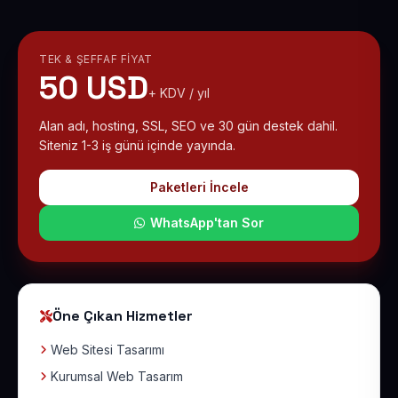
TEK & ŞEFFAF FIYAT
50 USD
+ KDV / yıl
Alan adı, hosting, SSL, SEO ve 30 gün destek dahil.
Siteniz 1-3 iş günü içinde yayında.
Paketleri İncele
WhatsApp'tan Sor
Öne Çıkan Hizmetler
Web Sitesi Tasarımı
Kurumsal Web Tasarım