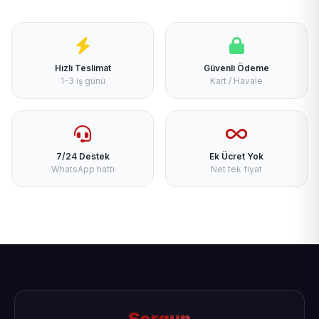
Hızlı Teslimat
Güvenli Ödeme
1-3 iş günü
Kart / Havale
7/24 Destek
Ek Ücret Yok
WhatsApp hattı
Net tek fiyat
Sorgun