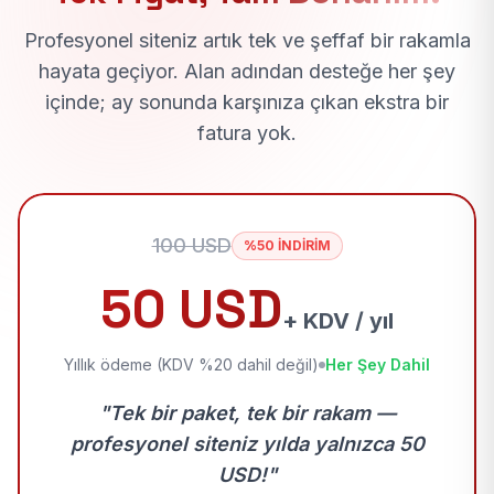
Profesyonel siteniz artık tek ve şeffaf bir rakamla
hayata geçiyor. Alan adından desteğe her şey
içinde; ay sonunda karşınıza çıkan ekstra bir
fatura yok.
100 USD
%50 İNDİRİM
50 USD
+ KDV / yıl
Yıllık ödeme (KDV %20 dahil değil)
Her Şey Dahil
"Tek bir paket, tek bir rakam —
profesyonel siteniz yılda yalnızca 50
USD!"