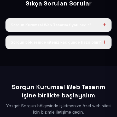
Sıkça Sorulan Sorular
Sorgun Kurumsal Web Tasarım fiyatı nedir?
Tek fiyat uygulanır: yıllık 50 USD + KDV. Bu bedele alan
adı, hosting, SSL ve temel SEO da dahildir.
Sorgun bölgesinde siteniz kaç günde hazır olur?
İçerikleriniz elimize geçtikten sonra siteniz 1-3 iş günü
içerisinde yayına alınır.
Sorgun Kurumsal Web Tasarım
işine birlikte başlayalım
Yozgat Sorgun bölgesinde işletmenize özel web sitesi
için bizimle iletişime geçin.