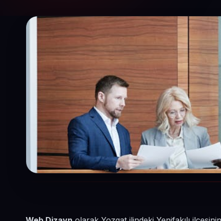
Web Dizayn
olarak Yozgat ilindeki Yenifakılı ilçes