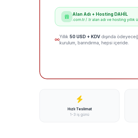
Alan Adı + Hosting DAHİL
.com.tr / .tr alan adı ve hosting yıllık 
Yıllık
50 USD + KDV
dışında ödeyeceği
kurulum, barındırma, hepsi içeride.
Hızlı Teslimat
1-3 iş günü