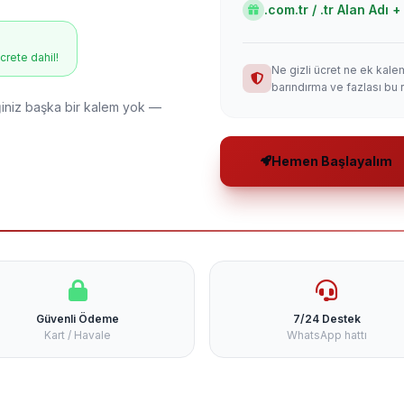
.com.tr / .tr Alan Adı
ücrete dahil!
Ne gizli ücret ne ek kale
barındırma ve fazlası bu 
niz başka bir kalem yok —
Hemen Başlayalım
Güvenli Ödeme
7/24 Destek
Kart / Havale
WhatsApp hattı