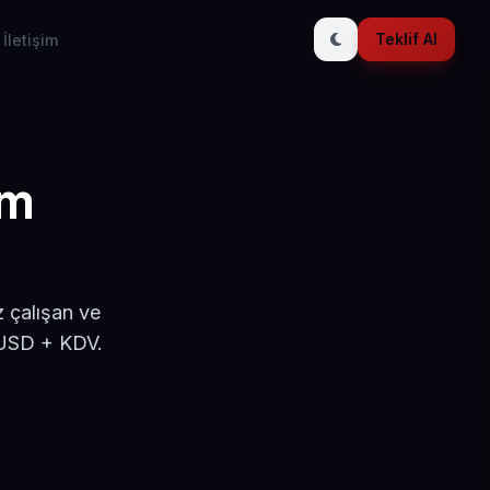
Teklif Al
İletişim
ım
z çalışan ve
 USD + KDV.