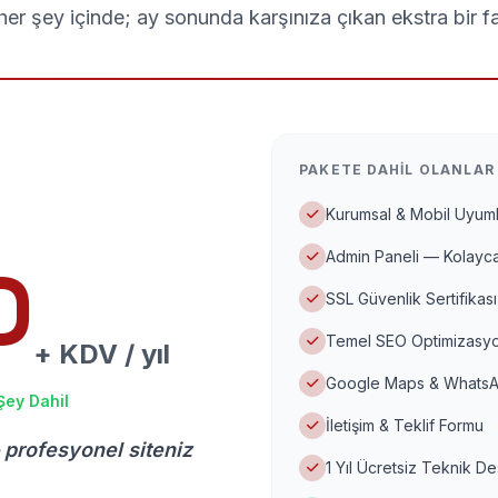
er şey içinde; ay sonunda karşınıza çıkan ekstra bir f
PAKETE DAHIL OLANLAR
Kurumsal & Mobil Uyuml
Admin Paneli — Kolayca
D
SSL Güvenlik Sertifikası
Temel SEO Optimizasyo
+ KDV / yıl
Google Maps & WhatsA
Şey Dahil
İletişim & Teklif Formu
 profesyonel siteniz
1 Yıl Ücretsiz Teknik D