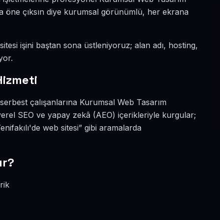
nyada öne çıksın diye kurumsal görünümlü, her ekrana
itesi işini baştan sona üstleniyoruz; alan adı, hosting,
yor.
Hizmeti
ve serbest çalışanlarına Kurumsal Web Tasarım
 yerel SEO ve yapay zekâ (AEO) içerikleriyle kurgular;
ifakılı'de web sitesi” gibi aramalarda
ır?
rik