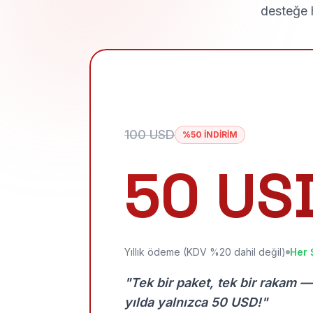
desteğe h
100 USD
%50 İNDİRİM
50 US
Yıllık ödeme (KDV %20 dahil değil)
Her 
"Tek bir paket, tek bir rakam —
yılda yalnızca 50 USD!"