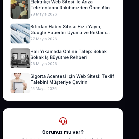
Elektrikçi Web Sitesi ile Arıza
Telefonlarını Rakibinizden Önce Alın
28 Mayıs 2026
Sıfırdan Haber Sitesi: Hızlı Yayın,
Google Haberler Uyumu ve Reklam
Geliri
27 Mayıs 2026
Halı Yıkamada Online Talep: Sokak
Sokak İş Büyütme Rehberi
26 Mayıs 2026
Sigorta Acentesi İçin Web Sitesi: Teklif
Talebini Müşteriye Çevirin
25 Mayıs 2026
Sorunuz mu var?