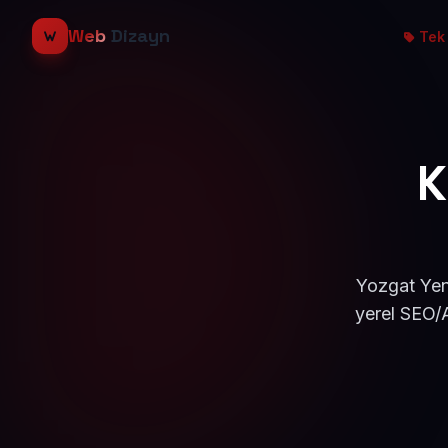
Web
Dizayn
Tek 
K
Yozgat Yeni
yerel SEO/