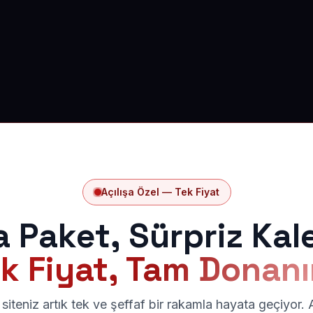
Açılışa Özel — Tek Fiyat
a Paket, Sürpriz Kal
k Fiyat, Tam Donan
siteniz artık tek ve şeffaf bir rakamla hayata geçiyor.