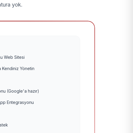
atura yok.
u Web Sitesi
 Kendiniz Yönetin
nu (Google'a hazır)
pp Entegrasyonu
estek