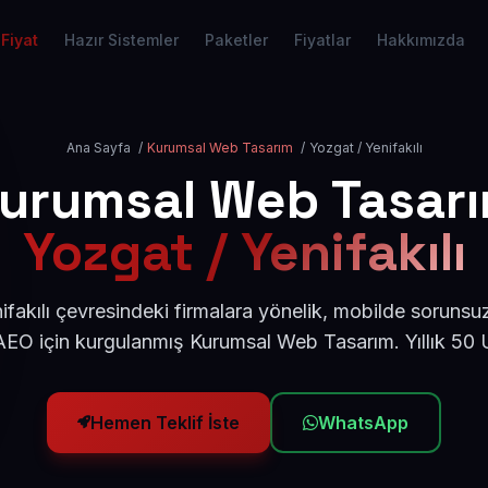
Fiyat
Hazır Sistemler
Paketler
Fiyatlar
Hakkımızda
Ana Sayfa
/
Kurumsal Web Tasarım
/
Yozgat / Yenifakılı
urumsal Web Tasar
Yozgat / Yenifakılı
fakılı çevresindeki firmalara yönelik, mobilde sorunsu
AEO için kurgulanmış Kurumsal Web Tasarım. Yıllık 50
Hemen Teklif İste
WhatsApp