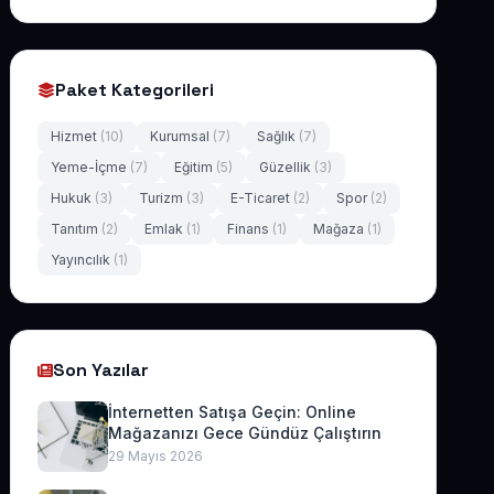
Paket Kategorileri
Hizmet
(10)
Kurumsal
(7)
Sağlık
(7)
Yeme-İçme
(7)
Eğitim
(5)
Güzellik
(3)
Hukuk
(3)
Turizm
(3)
E-Ticaret
(2)
Spor
(2)
Tanıtım
(2)
Emlak
(1)
Finans
(1)
Mağaza
(1)
Yayıncılık
(1)
Son Yazılar
İnternetten Satışa Geçin: Online
Mağazanızı Gece Gündüz Çalıştırın
29 Mayıs 2026