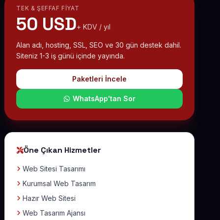
TEK & ŞEFFAF FIYAT
50 USD
+ KDV / yıl
Alan adı, hosting, SSL, SEO ve 30 gün destek dahil.
Siteniz 1-3 iş günü içinde yayında.
Paketleri İncele
WhatsApp'tan Sor
Öne Çıkan Hizmetler
Web Sitesi Tasarımı
Kurumsal Web Tasarım
Hazır Web Sitesi
Web Tasarım Ajansı