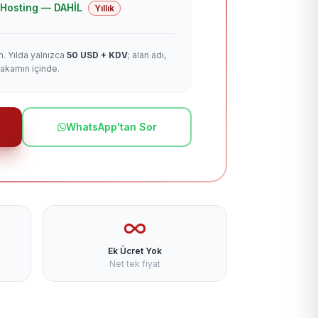
 + Hosting — DAHİL
Yıllık
m. Yılda yalnızca
50 USD + KDV
; alan adı,
rakamın içinde.
WhatsApp'tan Sor
Ek Ücret Yok
Net tek fiyat