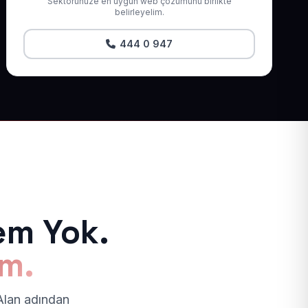
Sektörünüze en uygun web çözümünü birlikte
belirleyelim.
444 0 947
em Yok.
ım.
 Alan adından