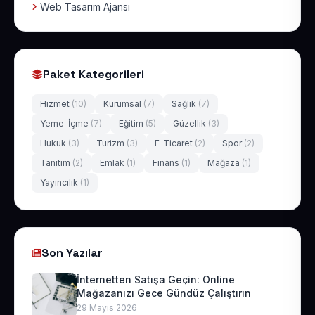
Web Tasarım Ajansı
Paket Kategorileri
Hizmet
(10)
Kurumsal
(7)
Sağlık
(7)
Yeme-İçme
(7)
Eğitim
(5)
Güzellik
(3)
Hukuk
(3)
Turizm
(3)
E-Ticaret
(2)
Spor
(2)
Tanıtım
(2)
Emlak
(1)
Finans
(1)
Mağaza
(1)
Yayıncılık
(1)
Son Yazılar
İnternetten Satışa Geçin: Online
Mağazanızı Gece Gündüz Çalıştırın
29 Mayıs 2026