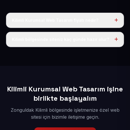
Kilimli Kurumsal Web Tasarım fiyatı nedir?
Tek fiyat uygulanır: yıllık 50 USD + KDV. Bu bedele alan
adı, hosting, SSL ve temel SEO da dahildir.
Kilimli bölgesinde siteniz kaç günde hazır olur?
İçerikleriniz elimize geçtikten sonra siteniz 1-3 iş günü
içerisinde yayına alınır.
Kilimli Kurumsal Web Tasarım işine
birlikte başlayalım
Zonguldak Kilimli bölgesinde işletmenize özel web
sitesi için bizimle iletişime geçin.