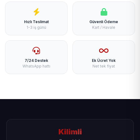
Hızlı Teslimat
Güvenli Ödeme
1-3 iş günü
Kart / Havale
7/24 Destek
Ek Ücret Yok
WhatsApp hattı
Net tek fiyat
Kilimli