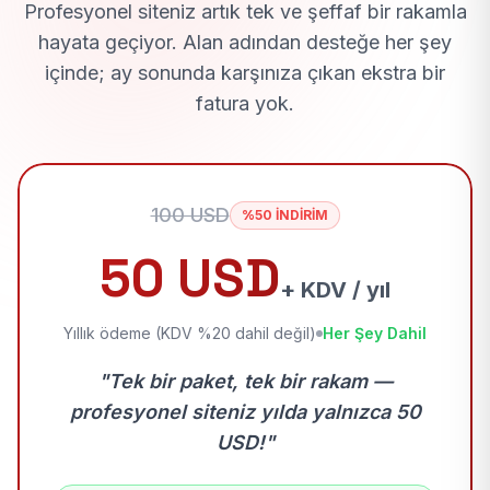
Profesyonel siteniz artık tek ve şeffaf bir rakamla
hayata geçiyor. Alan adından desteğe her şey
içinde; ay sonunda karşınıza çıkan ekstra bir
fatura yok.
100 USD
%50 İNDİRİM
50 USD
+ KDV / yıl
Yıllık ödeme (KDV %20 dahil değil)
Her Şey Dahil
"Tek bir paket, tek bir rakam —
profesyonel siteniz yılda yalnızca 50
USD!"